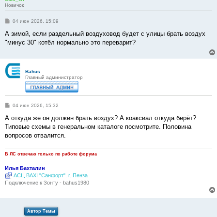
Новичок
С
04 июн 2026, 15:09
о
о
А зимой, если раздельный воздуховод будет с улицы брать воздух
б
"минус 30" котёл нормально это переварит?
щ
е
н
и
е
Bahus
Главный администратор
С
04 июн 2026, 15:32
о
о
А откуда же он должен брать воздух? А коаксиал откуда берёт?
б
Типовые схемы в генеральном каталоге посмотрите. Половина
щ
е
вопросов отвалится.
н
и
е
В ЛС отвечаю только по работе форума
Илья Бахталин
АСЦ BAXI "Санфорт". г. Пенза
Подключение к Зонту - bahus1980
Автор Темы