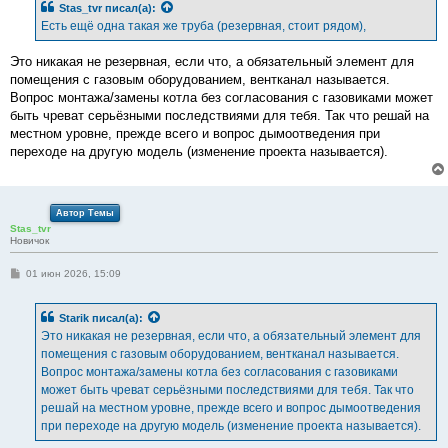
Stas_tvr
писал(а):
щ
е
Есть ещё одна такая же труба (резервная, стоит рядом),
н
и
е
Это никакая не резервная, если что, а обязательный элемент для
помещения с газовым оборудованием, вентканал называется.
Вопрос монтажа/замены котла без согласования с газовиками может
быть чреват серьёзными последствиями для тебя. Так что решай на
местном уровне, прежде всего и вопрос дымоотведения при
переходе на другую модель (изменение проекта называется).
Автор Темы
Stas_tvr
Новичок
С
01 июн 2026, 15:09
о
о
б
Starik
писал(а):
щ
е
Это никакая не резервная, если что, а обязательный элемент для
н
помещения с газовым оборудованием, вентканал называется.
и
е
Вопрос монтажа/замены котла без согласования с газовиками
может быть чреват серьёзными последствиями для тебя. Так что
решай на местном уровне, прежде всего и вопрос дымоотведения
при переходе на другую модель (изменение проекта называется).