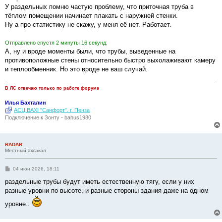
н
У раздельных помню частую проблему, что приточная труба в
и
е
тёплом помещении начинает плакать с наружней стенки.
Ну а про статистику не скажу, у меня её нет. Работает.
Отправлено спустя 2 минуты 16 секунд:
А, ну и вроде моменты были, что трубы, выведенные на
противоположные стены относительно быстро выхолаживают камеру
и теплообменник. Но это вроде не ваш случай.
В ЛС отвечаю только по работе форума
Илья Бахталин
АСЦ BAXI "Санфорт". г. Пенза
Подключение к Зонту - bahus1980
RADAR
Местный аксакал
С
04 июн 2026, 18:11
о
о
раздельные трубы будут иметь естественную тягу, если у них
б
разные уровни по высоте, и разные стороны здания даже на одном
щ
е
уровне..
н
и
е