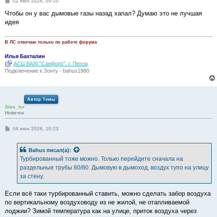
С
02 июн 2026, 09:10
о
о
Чтобы он у вас дымовые газы назад хапал? Думаю это не лучшая
б
идея
щ
е
н
и
В ЛС отвечаю только по работе форума
е
Илья Бахталин
АСЦ BAXI "Санфорт". г. Пенза
Подключение к Зонту - bahus1980
Автор Темы
Stas_tvr
Новичок
С
04 июн 2026, 10:23
о
о
б
Bahus
писал(а):
щ
е
Турбированный тоже можно. Только перейдите сначала на
н
раздельные трубы 80/80. Дымовую в дымоход, воздух тупо на улицу
и
е
за стену.
Если всё таки турбированный ставить, можно сделать забор воздуха
по вертикальному воздуховоду из не жилой, не отапливаемой
лоджии? Зимой температура как на улице, приток воздуха через