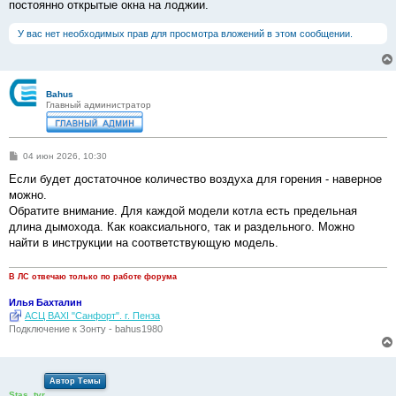
постоянно открытые окна на лоджии.
У вас нет необходимых прав для просмотра вложений в этом сообщении.
Bahus
Главный администратор
С
04 июн 2026, 10:30
о
о
Если будет достаточное количество воздуха для горения - наверное
б
можно.
щ
е
Обратите внимание. Для каждой модели котла есть предельная
н
длина дымохода. Как коаксиального, так и раздельного. Можно
и
е
найти в инструкции на соответствующую модель.
В ЛС отвечаю только по работе форума
Илья Бахталин
АСЦ BAXI "Санфорт". г. Пенза
Подключение к Зонту - bahus1980
Автор Темы
Stas_tvr