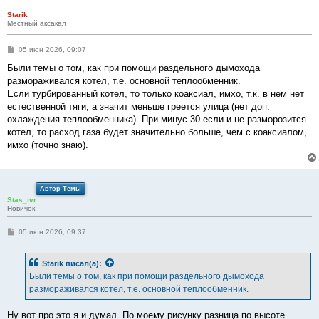
Starik
Местный аксакал
С
05 июн 2026, 09:07
о
о
Были темы о том, как при помощи раздельного дымохода
б
размораживался котел, т.е. основной теплообменник.
щ
е
Если турбированный котел, то только коаксиал, имхо, т.к. в нем нет
н
естественной тяги, а значит меньше греется улица (нет доп.
и
е
охлаждения теплообменника). При минус 30 если и не разморозится
котел, то расход газа будет значительно больше, чем с коаксиалом,
имхо (точно знаю).
Автор Темы
Stas_tvr
Новичок
С
05 июн 2026, 09:37
о
о
б
Starik
писал(а):
щ
е
Были темы о том, как при помощи раздельного дымохода
н
размораживался котел, т.е. основной теплообменник.
и
е
Ну вот про это я и думал. По моему рисунку разница по высоте