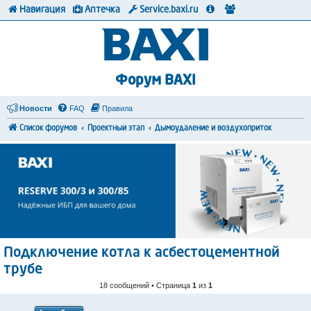
Навигация
Аптечка
Service.baxi.ru
Форум BAXI
Новости
FAQ
Правила
Список форумов
Проектный этап
Дымоудаление и воздухоприток
Подключение котла к асбестоцементной
трубе
18 сообщений • Страница
1
из
1