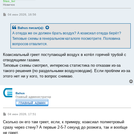
Stas_tvr
Новичок
С
04 июн 2026, 16:56
о
о
б
Bahus
писал(а):
щ
е
А откуда же он должен брать воздух? А коаксиал откуда берёт?
н
Типовые схемы в генеральном каталоге посмотрите. Половина
и
е
вопросов отвалится.
Коаксиальный греет поступающий воздух в котёл горячей трубой с
отводящими газами.
Типовые схемы смотрел, интересна статистика по отказам из-за
такого решения (по раздельными воздуховодам). Если проблем из-за
этого нет ни у кого, то вопрос снимаю.
Bahus
Главный администратор
С
04 июн 2026, 17:51
о
о
Сколько он его там греет, если, к примеру, коаксиал полметровый
б
сразу через стену? А первые 2-5-7 секунд до розжига, так и вообще
щ
е
не греет.