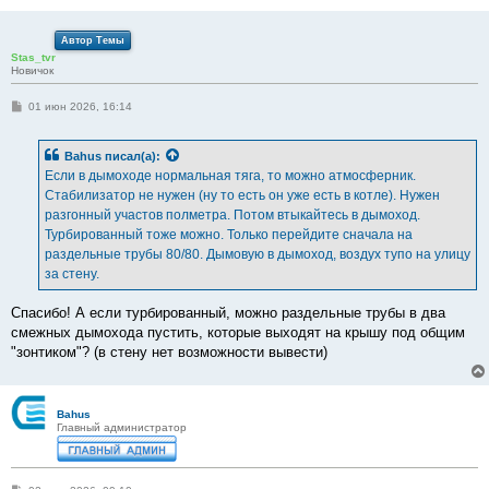
Автор Темы
Stas_tvr
Новичок
С
01 июн 2026, 16:14
о
о
б
Bahus
писал(а):
щ
е
Если в дымоходе нормальная тяга, то можно атмосферник.
н
Стабилизатор не нужен (ну то есть он уже есть в котле). Нужен
и
е
разгонный участов полметра. Потом втыкайтесь в дымоход.
Турбированный тоже можно. Только перейдите сначала на
раздельные трубы 80/80. Дымовую в дымоход, воздух тупо на улицу
за стену.
Спасибо! А если турбированный, можно раздельные трубы в два
смежных дымохода пустить, которые выходят на крышу под общим
"зонтиком"? (в стену нет возможности вывести)
Bahus
Главный администратор