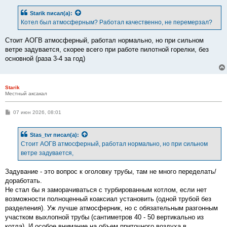
о
б
Starik
писал(а):
щ
е
Котел был атмосферным? Работал качественно, не перемерзал?
н
и
е
Стоит АОГВ атмосферный, работал нормально, но при сильном
ветре задувается, скорее всего при работе пилотной горелки, без
основной (раза 3-4 за год)
Starik
Местный аксакал
С
07 июн 2026, 08:01
о
о
б
Stas_tvr
писал(а):
щ
е
Стоит АОГВ атмосферный, работал нормально, но при сильном
н
ветре задувается,
и
е
Задувание - это вопрос к оголовку трубы, там не много переделать/
доработать.
Не стал бы я заморачиваться с турбированным котлом, если нет
возможности полноценный коаксиал установить (одной трубой без
разделения). Уж лучше атмосферник, но с обязательным разгонным
участком выхлопной трубы (сантиметров 40 - 50 вертикально из
котла). И особое внимание на объем приточного воздуха в