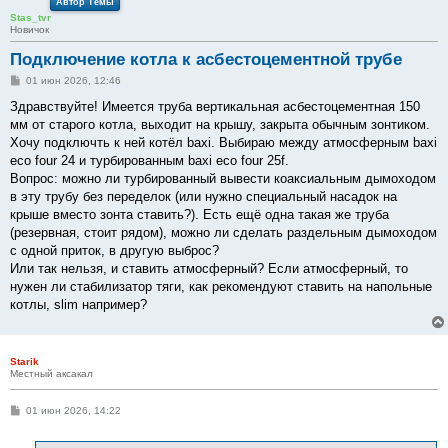
Автор Темы
Stas_tvr
Новичок
Подключение котла к асбестоцементной трубе
С
01 июн 2026, 12:46
о
о
Здравствуйте! Имеется труба вертикальная асбестоцементная 150
б
мм от старого котла, выходит на крышу, закрыта обычным зонтиком.
щ
е
Хочу подключть к ней котёл baxi. Выбираю между атмосферным baxi
н
eco four 24 и турбированным baxi eco four 25f.
и
е
Вопрос: можно ли турбированный вывести коаксиальным дымоходом
в эту трубу без переделок (или нужно специальный насадок на
крыше вместо зонта ставить?). Есть ещё одна такая же труба
(резервная, стоит рядом), можно ли сделать раздельным дымоходом
с одной приток, в другую выброс?
Или так нельзя, и ставить атмосферный? Если атмосферный, то
нужен ли стабилизатор тяги, как рекомендуют ставить на напольные
котлы, slim например?
Starik
Местный аксакал
С
01 июн 2026, 14:22
о
о
б