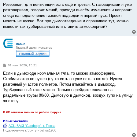
Резервная, для вентиляции есть ещё и третья. С газовщиками я уже
разговаривал, говорят меняй, приходи внесём изменения и направят
спеца на подключение газовой подводки и первый пуск. Проект
менять не нужно. Вот про дымоотведение и спрашиваю тут, можно
вывести так турбированный или ставить атмосферный?
Bahus
Главный администратор
С
01 июн 2026, 15:21
о
о
Если в дымоходе нормальная тяга, то можно атмосферник.
б
Стабилизатор не нужен (ну то есть он уже есть в котле). Нужен
щ
е
разгонный участов полметра. Потом втыкайтесь в дымоход.
н
Турбированный тоже можно. Только перейдите сначала на
и
е
раздельные трубы 80/80. Дымовую в дымоход, воздух тупо на улицу
за стену.
В ЛС отвечаю только по работе форума
Илья Бахталин
АСЦ BAXI "Санфорт". г. Пенза
Подключение к Зонту - bahus1980