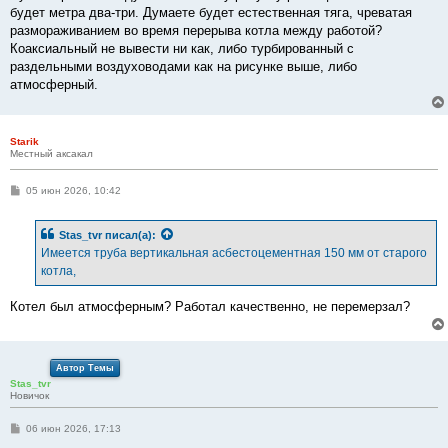
будет метра два-три. Думаете будет естественная тяга, чреватая
размораживанием во время перерыва котла между работой?
Коаксиальный не вывести ни как, либо турбированный с
раздельными воздуховодами как на рисунке выше, либо
атмосферный.
Starik
Местный аксакал
С
05 июн 2026, 10:42
о
о
б
Stas_tvr
писал(а):
щ
е
Имеется труба вертикальная асбестоцементная 150 мм от старого
н
котла,
и
е
Котел был атмосферным? Работал качественно, не перемерзал?
Автор Темы
Stas_tvr
Новичок
С
06 июн 2026, 17:13
о