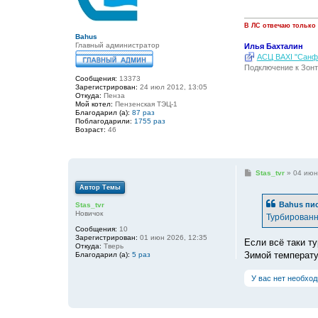
е
н
и
В ЛС отвечаю только
е
Bahus
Главный администратор
Илья Бахталин
АСЦ BAXI "Санфо
Подключение к Зонт
Сообщения:
13373
Зарегистрирован:
24 июл 2012, 13:05
Откуда:
Пенза
Мой котел:
Пензенская ТЭЦ-1
Благодарил (а):
87 раз
Поблагодарили:
1755 раз
Возраст:
46
С
Stas_tvr
»
04 июн
о
Автор Темы
о
б
Bahus
пис
Stas_tvr
щ
Новичок
е
Турбированн
н
Сообщения:
10
и
Зарегистрирован:
01 июн 2026, 12:35
е
Если всё таки т
Откуда:
Тверь
Зимой температу
Благодарил (а):
5 раз
У вас нет необхо