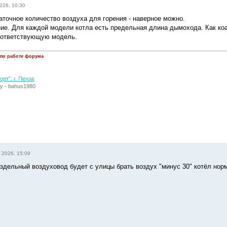
026, 10:30
аточное количество воздуха для горения - наверное можно.
ие. Для каждой модели котла есть предельная длина дымохода. Как коак
оответствующую модель.
 по работе форума
рт". г. Пенза
у - bahus1980
 2026, 15:09
аздельный воздуховод будет с улицы брать воздух "минус 30" котёл нор