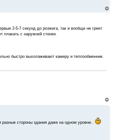
ч
а
В
л
е
у
р
н
у
рвые 2-5-7 секунд до розжига, так и вообще не греет.
т
т плакать с наружней стенки.
ь
с
я
к
н
тельно быстро выхолаживают камеру и теплообменник.
а
ч
а
л
у
В
е
р
н
у
т
 и разные стороны здания даже на одном уровне..
ь
с
я
к