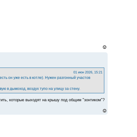
н
а
ч
а
л
у
В
е
р
н
у
т
ь
01 июн 2026, 15:21
с
сть он уже есть в котле). Нужен разгонный участов
я
к
ю в дымоход, воздух тупо на улицу за стену.
н
а
ч
ить, которые выходят на крышу под общим "зонтиком"?
а
л
В
у
е
р
н
у
т
ь