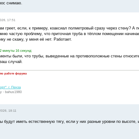
прос снимаю.
026, 17:51
ам греет, если, к примеру, коаксиал полметровый сразу через стену? А пе
мню частую проблему, что приточная труба в тёплом помещении начинае
ику не скажу, у меня её нет. Работает.
2 минуты 16 секунд:
оменты были, что трубы, выведенные на противоположные стены относи
 ваш случай.
 по работе форума
рт". г. Пенза
у - bahus1980
2026, 18:11
ы будут иметь естественную тягу, если у них разные уровни по высоте,