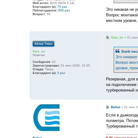
н
Мой котел:
BAXI MAIN 5 14f
и
Благодарил (а):
75 раз
е
Это никакая не 
Поблагодарили:
855 раз
Возраст:
60
Вопрос монтажа/
местном уровне,
С
Stas_tvr
»
01 июн
о
Автор Темы
о
б
Starik
пис
Stas_tvr
щ
Новичок
е
Это никакая
н
Сообщения:
10
Вопрос монт
и
Зарегистрирован:
01 июн 2026, 12:35
е
уровне, пре
Откуда:
Тверь
Благодарил (а):
5 раз
Резервная, для 
на подключение 
турбированный и
С
Bahus
»
01 июн 2
о
о
Если в дымоходе
б
полметра. Потом
щ
е
Турбированный т
н
и
е
Bahus
В ЛС отвечаю только