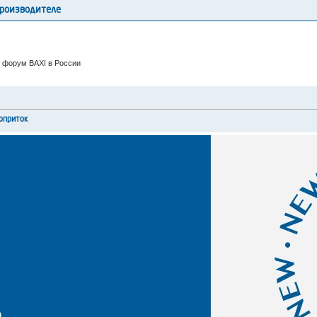
производителе
 форум BAXI в России
оприток