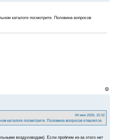
е
л
р
у
н
у
льном каталоге посмотрите. Половина вопросов
т
ь
с
я
к
н
а
ч
а
л
у
В
е
р
н
у
т
ь
04 июн 2026, 15:32
с
ьном каталоге посмотрите. Половина вопросов отвалится.
я
к
н
а
ельными воздуховодам). Если проблем из-за этого нет