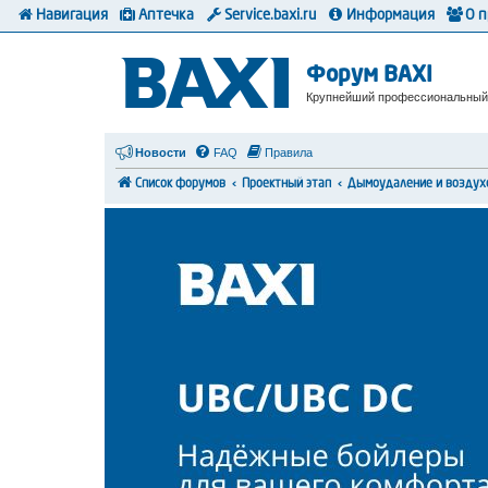
Навигация
Аптечка
Service.baxi.ru
Информация
О 
Форум BAXI
Крупнейший профессиональный
Новости
FAQ
Правила
Список форумов
Проектный этап
Дымоудаление и воздух