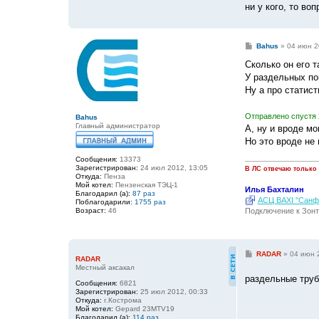
ни у кого, то во
С
Bahus
»
04 июн 2
о
о
Сколько он его т
б
У раздельных по
щ
е
Ну а про статист
н
и
е
Отправлено спустя 
Bahus
Главный администратор
А, ну и вроде м
Но это вроде не
Сообщения:
13373
Зарегистрирован:
24 июл 2012, 13:05
В ЛС отвечаю только
Откуда:
Пенза
Мой котел:
Пензенская ТЭЦ-1
Илья Бахталин
Благодарил (а):
87 раз
АСЦ BAXI "Санфо
Поблагодарили:
1755 раз
Подключение к Зонт
Возраст:
46
С
RADAR
»
04 июн 
RADAR
о
Местный аксакал
о
раздельные труб
б
Сообщения:
6821
щ
Зарегистрирован:
25 июл 2012, 00:33
е
Откуда:
г.Кострома
н
Мой котел:
Gepard 23MTV19
и
Благодарил (а):
114 раз