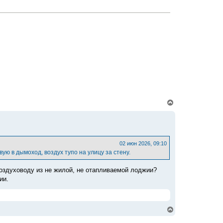
с
я
к
н
а
ч
а
л
у
В
е
р
н
у
т
ь
02 июн 2026, 09:10
с
ю в дымоход, воздух тупо на улицу за стену.
я
к
воздуховоду из не жилой, не отапливаемой лоджии?
н
а
ии.
ч
а
л
у
В
е