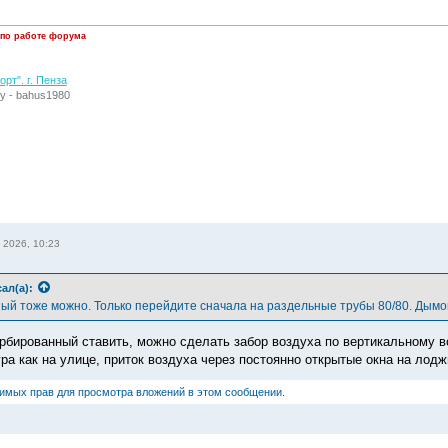
 по работе форума
рт". г. Пенза
у - bahus1980
 2026, 10:23
ал(а):
ый тоже можно. Только перейдите сначала на раздельные трубы 80/80. Дымову
урбированный ставить, можно сделать забор воздуха по вертикальному 
ра как на улице, приток воздуха через постоянно открытые окна на лодж
димых прав для просмотра вложений в этом сообщении.