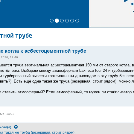
тной трубе
 котла к асбестоцементной трубе
 2026, 12:46
меется труба вертикальная асбестоцементная 150 мм от старого котла, 
котёл baxi. Выбираю между атмосферным baxi eco four 24 и турбированны
и турбированный вывести коаксиальным дымоходом в эту трубу без пер
авить?). Есть ещё одна такая же труба (резервная, стоит рядом), можно
 и ставить атмосферный? Если атмосферный, то нужен ли стабилизатор т
026, 14:22
исал(а):
а такая же труба (резервная, стоит рядом),