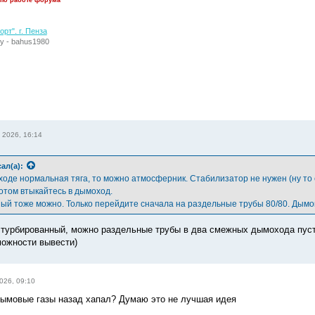
рт". г. Пенза
у - bahus1980
 2026, 16:14
ал(а):
оде нормальная тяга, то можно атмосферник. Стабилизатор не нужен (ну то е
отом втыкайтесь в дымоход.
ый тоже можно. Только перейдите сначала на раздельные трубы 80/80. Дымову
 турбированный, можно раздельные трубы в два смежных дымохода пуст
можности вывести)
026, 09:10
дымовые газы назад хапал? Думаю это не лучшая идея