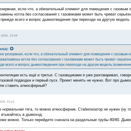
резервная, если что, а обязательный элемент для помещения с газовым 
замены котла без согласования с газовиками может быть чреват серьёз
 прежде всего и вопрос дымоотведения при переходе на другую модель 
 2026, 15:09
ал(а):
 не резервная, если что, а обязательный элемент для помещения с газовым 
ажа/замены котла без согласования с газовиками может быть чреват серьёзн
жде всего и вопрос дымоотведения при переходе на другую модель (изменени
вентиляции есть ещё и третья. С газовщиками я уже разговаривал, говор
газовой подводки и первый пуск. Проект менять не нужно. Вот про дымо
ли ставить атмосферный?
026, 15:21
 нормальная тяга, то можно атмосферник. Стабилизатор не нужен (ну то 
 втыкайтесь в дымоход.
оже можно. Только перейдите сначала на раздельные трубы 80/80. Дымов
 по работе форума