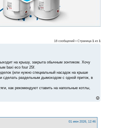
18 сообщений • Страница
1
из
1
выходит на крышу, закрыта обычным зонтиком. Хочу
м baxi eco four 25f.
еделок (или нужно специальный насадок на крыше
 ли сделать раздельным дымоходом с одной приток, в
яги, как рекомендуют ставить на напольные котлы,
В
е
р
н
у
т
ь
01 июн 2026, 12:46
с