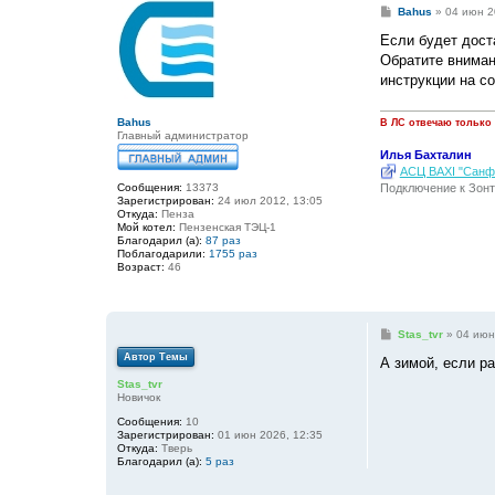
С
Bahus
»
04 июн 2
о
о
Если будет дост
б
Обратите вниман
щ
е
инструкции на с
н
и
е
Bahus
В ЛС отвечаю только
Главный администратор
Илья Бахталин
АСЦ BAXI "Санфо
Подключение к Зонт
Сообщения:
13373
Зарегистрирован:
24 июл 2012, 13:05
Откуда:
Пенза
Мой котел:
Пензенская ТЭЦ-1
Благодарил (а):
87 раз
Поблагодарили:
1755 раз
Возраст:
46
С
Stas_tvr
»
04 июн
о
Автор Темы
о
А зимой, если р
б
Stas_tvr
щ
Новичок
е
н
Сообщения:
10
и
Зарегистрирован:
01 июн 2026, 12:35
е
Откуда:
Тверь
Благодарил (а):
5 раз