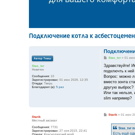
Подключение котла к асбестоцемен
Подключение
С
Stas_tvr
»
01 июн
Автор Темы
о
о
Здравствуйте! И
Stas_tvr
б
Новичок
подключть к ней 
щ
е
Вопрос: можно л
Сообщения:
10
н
Зарегистрирован:
01 июн 2026, 12:35
вместо зонта ст
и
Откуда:
Тверь
е
другую выброс?
Благодарил (а):
5 раз
Или так нельзя,
slim например?
С
Starik
»
01 июн 2
Starik
о
Местный аксакал
о
б
Сообщения:
7731
Stas_tvr
п
щ
Зарегистрирован:
27 ноя 2015, 22:41
е
Есть ещё одн
Откуда:
Краснодарский край