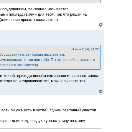
я
к
оборудованием, вентканал называется.
н
а
ными последствиями для тебя. Так что решай на
ч
(изменение проекта называется).
а
В
л
е
у
р
н
у
т
ь
01 июн 2026, 14:22
с
оборудованием, вентканал называется.
я
ыми последствиями для тебя. Так что решай на местном
к
е проекта называется).
н
а
ч
ят меняй, приходи внесём изменения и направят спеца
а
отведение и спрашиваю тут, можно вывести так
л
у
В
е
р
н
у
есть он уже есть в котле). Нужен разгонный участов
т
ь
с
ую в дымоход, воздух тупо на улицу за стену.
я
к