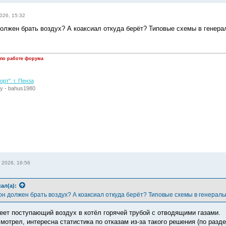
026, 15:32
должен брать воздух? А коаксиал откуда берёт? Типовые схемы в генера
 по работе форума
рт". г. Пенза
у - bahus1980
 2026, 16:56
ал(а):
 он должен брать воздух? А коаксиал откуда берёт? Типовые схемы в генерал
еет поступающий воздух в котёл горячей трубой с отводящими газами.
мотрел, интересна статистика по отказам из-за такого решения (по разд