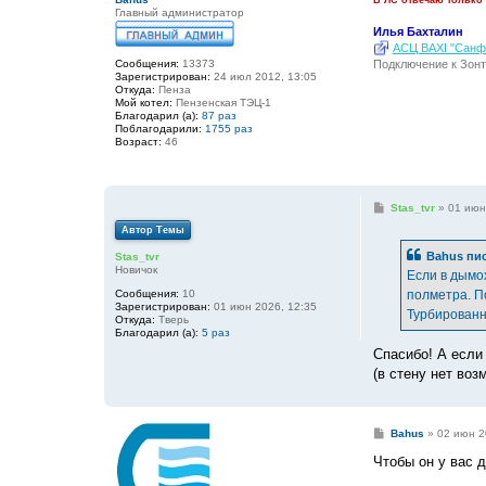
Главный администратор
Илья Бахталин
АСЦ BAXI "Санфо
Подключение к Зонт
Сообщения:
13373
Зарегистрирован:
24 июл 2012, 13:05
Откуда:
Пенза
Мой котел:
Пензенская ТЭЦ-1
Благодарил (а):
87 раз
Поблагодарили:
1755 раз
Возраст:
46
С
Stas_tvr
»
01 июн
о
Автор Темы
о
б
Bahus
пис
Stas_tvr
щ
Новичок
е
Если в дымох
н
Сообщения:
10
полметра. П
и
Зарегистрирован:
01 июн 2026, 12:35
е
Турбированн
Откуда:
Тверь
Благодарил (а):
5 раз
Спасибо! А если
(в стену нет воз
С
Bahus
»
02 июн 2
о
о
Чтобы он у вас 
б
щ