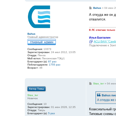
С
Bahus
»
04 июн 2
о
о
А откуда же он 
б
отвалится.
щ
е
н
и
В ЛС отвечаю только
е
Bahus
Главный администратор
Илья Бахталин
АСЦ BAXI "Санфо
Подключение к Зонт
Сообщения:
13373
Зарегистрирован:
24 июл 2012, 13:05
Откуда:
Пенза
Мой котел:
Пензенская ТЭЦ-1
Благодарил (а):
87 раз
Поблагодарили:
1755 раз
Возраст:
46
С
Stas_tvr
»
04 июн
о
Автор Темы
о
б
Bahus
пис
Stas_tvr
щ
Новичок
е
А откуда же
н
Сообщения:
10
и
Зарегистрирован:
01 июн 2026, 12:35
е
Коаксиальный гр
Откуда:
Тверь
Типовые схемы с
Благодарил (а):
5 раз