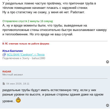
н
У раздельных помню частую проблему, что приточная труба в
и
е
тёплом помещении начинает плакать с наружней стенки.
Ну а про статистику не скажу, у меня её нет. Работает.
Отправлено спустя 2 минуты 16 секунд:
А, ну и вроде моменты были, что трубы, выведенные на
противоположные стены относительно быстро выхолаживают камеру
и теплообменник. Но это вроде не ваш случай.
В ЛС отвечаю только по работе форума
Илья Бахталин
АСЦ BAXI "Санфорт". г. Пенза
Подключение к Зонту - bahus1980
RADAR
Местный аксакал
С
04 июн 2026, 18:11
о
о
раздельные трубы будут иметь естественную тягу, если у них
б
разные уровни по высоте, и разные стороны здания даже на одном
щ
е
уровне..
н
и
е