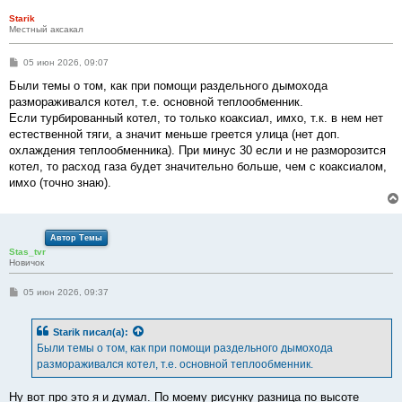
Starik
Местный аксакал
С
05 июн 2026, 09:07
о
о
Были темы о том, как при помощи раздельного дымохода
б
размораживался котел, т.е. основной теплообменник.
щ
е
Если турбированный котел, то только коаксиал, имхо, т.к. в нем нет
н
естественной тяги, а значит меньше греется улица (нет доп.
и
е
охлаждения теплообменника). При минус 30 если и не разморозится
котел, то расход газа будет значительно больше, чем с коаксиалом,
имхо (точно знаю).
Автор Темы
Stas_tvr
Новичок
С
05 июн 2026, 09:37
о
о
б
Starik
писал(а):
щ
е
Были темы о том, как при помощи раздельного дымохода
н
размораживался котел, т.е. основной теплообменник.
и
е
Ну вот про это я и думал. По моему рисунку разница по высоте