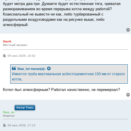
будет метра два-три. Думаете будет естественная тяга, чреватая
размораживанием во время перерыва котла между работой?
Коаксиальный не вывести ни как, либо турбированный с
раздельными воздуховодами как на рисунке выше, либо
атмосферный.
Starik
Местный аксакал
С
05 июн 2026, 10:42
о
о
б
Stas_tvr
писал(а):
щ
е
Имеется труба вертикальная асбестоцементная 150 мм от старого
н
котла,
и
е
Котел был атмосферным? Работал качественно, не перемерзал?
Автор Темы
Stas_tvr
Новичок
С
06 июн 2026, 17:13
о