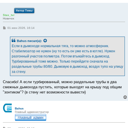
Автор Темы
Stas_tvr
Новичок
С
01 июн 2026, 16:14
о
о
б
Bahus
писал(а):
щ
е
Если в дымоходе нормальная тяга, то можно атмосферник.
н
Стабилизатор не нужен (ну то есть он уже есть в котле). Нужен
и
е
разгонный участов полметра. Потом втыкайтесь в дымоход.
Турбированный тоже можно. Только перейдите сначала на
раздельные трубы 80/80. Дымовую в дымоход, воздух тупо на улицу
за стену.
Спасибо! А если турбированный, можно раздельные трубы в два
смежных дымохода пустить, которые выходят на крышу под общим
"зонтиком"? (в стену нет возможности вывести)
Bahus
Главный администратор