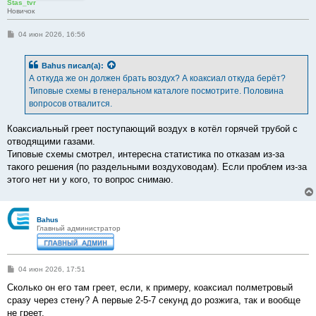
Stas_tvr
Новичок
С
04 июн 2026, 16:56
о
о
б
Bahus
писал(а):
щ
е
А откуда же он должен брать воздух? А коаксиал откуда берёт?
н
Типовые схемы в генеральном каталоге посмотрите. Половина
и
е
вопросов отвалится.
Коаксиальный греет поступающий воздух в котёл горячей трубой с
отводящими газами.
Типовые схемы смотрел, интересна статистика по отказам из-за
такого решения (по раздельными воздуховодам). Если проблем из-за
этого нет ни у кого, то вопрос снимаю.
Bahus
Главный администратор
С
04 июн 2026, 17:51
о
о
Сколько он его там греет, если, к примеру, коаксиал полметровый
б
сразу через стену? А первые 2-5-7 секунд до розжига, так и вообще
щ
е
не греет.