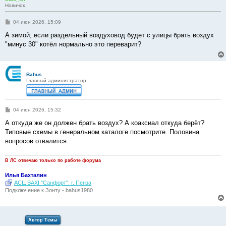
Новичок
С
04 июн 2026, 15:09
о
о
А зимой, если раздельный воздуховод будет с улицы брать воздух
б
"минус 30" котёл нормально это переварит?
щ
е
н
и
е
Bahus
Главный администратор
С
04 июн 2026, 15:32
о
о
А откуда же он должен брать воздух? А коаксиал откуда берёт?
б
Типовые схемы в генеральном каталоге посмотрите. Половина
щ
е
вопросов отвалится.
н
и
е
В ЛС отвечаю только по работе форума
Илья Бахталин
АСЦ BAXI "Санфорт". г. Пенза
Подключение к Зонту - bahus1980
Автор Темы