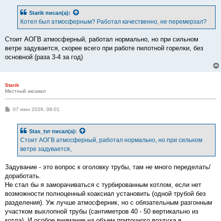
о
б
Starik
писал(а):
щ
е
Котел был атмосферным? Работал качественно, не перемерзал?
н
и
е
Стоит АОГВ атмосферный, работал нормально, но при сильном
ветре задувается, скорее всего при работе пилотной горелки, без
основной (раза 3-4 за год)
Starik
Местный аксакал
С
07 июн 2026, 08:01
о
о
б
Stas_tvr
писал(а):
щ
е
Стоит АОГВ атмосферный, работал нормально, но при сильном
н
ветре задувается,
и
е
Задувание - это вопрос к оголовку трубы, там не много переделать/
доработать.
Не стал бы я заморачиваться с турбированным котлом, если нет
возможности полноценный коаксиал установить (одной трубой без
разделения). Уж лучше атмосферник, но с обязательным разгонным
участком выхлопной трубы (сантиметров 40 - 50 вертикально из
котла). И особое внимание на объем приточного воздуха в