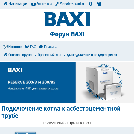
Навигация
Аптечка
Service.baxi.ru
Форум BAXI
Новости
FAQ
Правила
Список форумов
Проектный этап
Дымоудаление и воздухоприток
Подключение котла к асбестоцементной
трубе
18 сообщений • Страница
1
из
1