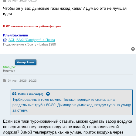
С
02 июн 2026, 09:10
о
о
Чтобы он у вас дымовые газы назад хапал? Думаю это не лучшая
б
идея
щ
е
н
и
В ЛС отвечаю только по работе форума
е
Илья Бахталин
АСЦ BAXI "Санфорт". г. Пенза
Подключение к Зонту - bahus1980
Автор Темы
Stas_tvr
Новичок
С
04 июн 2026, 10:23
о
о
б
Bahus
писал(а):
щ
е
Турбированный тоже можно. Только перейдите сначала на
н
раздельные трубы 80/80. Дымовую в дымоход, воздух тупо на улицу
и
е
за стену.
Если всё таки турбированный ставить, можно сделать забор воздуха
по вертикальному воздуховоду из не жилой, не отапливаемой
лоджии? Зимой температура как на улице, приток воздуха через