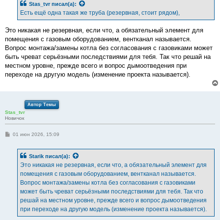
Stas_tvr
писал(а):
щ
е
Есть ещё одна такая же труба (резервная, стоит рядом),
н
и
е
Это никакая не резервная, если что, а обязательный элемент для
помещения с газовым оборудованием, вентканал называется.
Вопрос монтажа/замены котла без согласования с газовиками может
быть чреват серьёзными последствиями для тебя. Так что решай на
местном уровне, прежде всего и вопрос дымоотведения при
переходе на другую модель (изменение проекта называется).
Автор Темы
Stas_tvr
Новичок
С
01 июн 2026, 15:09
о
о
б
Starik
писал(а):
щ
е
Это никакая не резервная, если что, а обязательный элемент для
н
помещения с газовым оборудованием, вентканал называется.
и
е
Вопрос монтажа/замены котла без согласования с газовиками
может быть чреват серьёзными последствиями для тебя. Так что
решай на местном уровне, прежде всего и вопрос дымоотведения
при переходе на другую модель (изменение проекта называется).