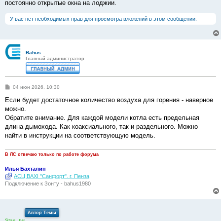
постоянно открытые окна на лоджии.
У вас нет необходимых прав для просмотра вложений в этом сообщении.
Bahus
Главный администратор
С
04 июн 2026, 10:30
о
о
Если будет достаточное количество воздуха для горения - наверное
б
можно.
щ
е
Обратите внимание. Для каждой модели котла есть предельная
н
длина дымохода. Как коаксиального, так и раздельного. Можно
и
е
найти в инструкции на соответствующую модель.
В ЛС отвечаю только по работе форума
Илья Бахталин
АСЦ BAXI "Санфорт". г. Пенза
Подключение к Зонту - bahus1980
Автор Темы
Stas_tvr