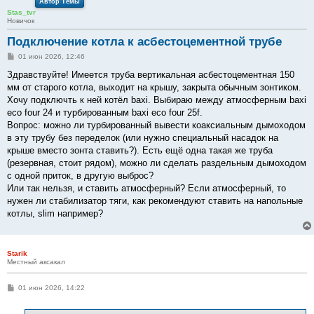
Автор Темы
Stas_tvr
Новичок
Подключение котла к асбестоцементной трубе
С
01 июн 2026, 12:46
о
о
Здравствуйте! Имеется труба вертикальная асбестоцементная 150
б
мм от старого котла, выходит на крышу, закрыта обычным зонтиком.
щ
е
Хочу подключть к ней котёл baxi. Выбираю между атмосферным baxi
н
eco four 24 и турбированным baxi eco four 25f.
и
е
Вопрос: можно ли турбированный вывести коаксиальным дымоходом
в эту трубу без переделок (или нужно специальный насадок на
крыше вместо зонта ставить?). Есть ещё одна такая же труба
(резервная, стоит рядом), можно ли сделать раздельным дымоходом
с одной приток, в другую выброс?
Или так нельзя, и ставить атмосферный? Если атмосферный, то
нужен ли стабилизатор тяги, как рекомендуют ставить на напольные
котлы, slim например?
Starik
Местный аксакал
С
01 июн 2026, 14:22
о
о
б