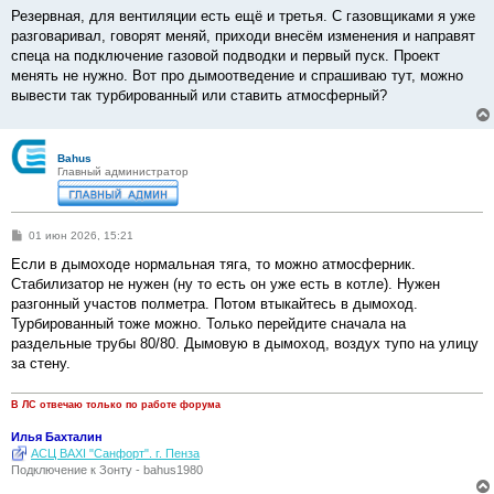
Резервная, для вентиляции есть ещё и третья. С газовщиками я уже
разговаривал, говорят меняй, приходи внесём изменения и направят
спеца на подключение газовой подводки и первый пуск. Проект
менять не нужно. Вот про дымоотведение и спрашиваю тут, можно
вывести так турбированный или ставить атмосферный?
Bahus
Главный администратор
С
01 июн 2026, 15:21
о
о
Если в дымоходе нормальная тяга, то можно атмосферник.
б
Стабилизатор не нужен (ну то есть он уже есть в котле). Нужен
щ
е
разгонный участов полметра. Потом втыкайтесь в дымоход.
н
Турбированный тоже можно. Только перейдите сначала на
и
е
раздельные трубы 80/80. Дымовую в дымоход, воздух тупо на улицу
за стену.
В ЛС отвечаю только по работе форума
Илья Бахталин
АСЦ BAXI "Санфорт". г. Пенза
Подключение к Зонту - bahus1980