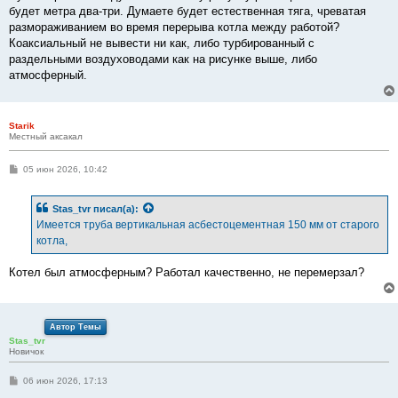
будет метра два-три. Думаете будет естественная тяга, чреватая
размораживанием во время перерыва котла между работой?
Коаксиальный не вывести ни как, либо турбированный с
раздельными воздуховодами как на рисунке выше, либо
атмосферный.
Starik
Местный аксакал
С
05 июн 2026, 10:42
о
о
б
Stas_tvr
писал(а):
щ
е
Имеется труба вертикальная асбестоцементная 150 мм от старого
н
котла,
и
е
Котел был атмосферным? Работал качественно, не перемерзал?
Автор Темы
Stas_tvr
Новичок
С
06 июн 2026, 17:13
о