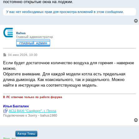
постоянно открытые окна на лоджии.
У вас нет необходимых прав для просмотра вложений в этом сообщении.
Bahus
Главный администратор
С
04 июн 2026, 10:30
о
о
Если будет достаточное количество воздуха для горения - наверное
б
можно.
щ
е
Обратите внимание. Для каждой модели котла есть предельная
н
длина дымохода. Как коаксиального, так и раздельного. Можно
и
е
найти в инструкции на соответствующую модель.
В ЛС отвечаю только по работе форума
Илья Бахталин
АСЦ BAXI "Санфорт". г. Пенза
Подключение к Зонту - bahus1980
Автор Темы
Stas_tvr