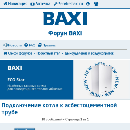
Навигация
Аптечка
Service.baxi.ru
Форум BAXI
Новости
FAQ
Правила
Список форумов
Проектный этап
Дымоудаление и воздухоприток
Подключение котла к асбестоцементной
трубе
18 сообщений • Страница
1
из
1