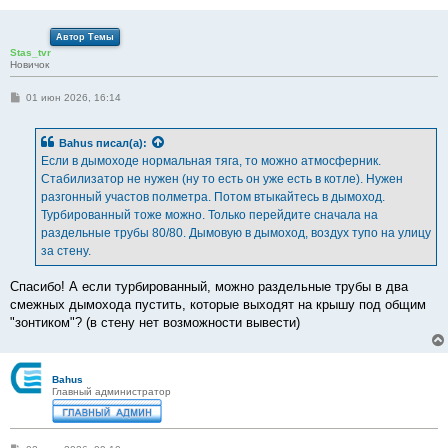
Автор Темы
Stas_tvr
Новичок
С
01 июн 2026, 16:14
о
о
б
Bahus
писал(а):
щ
е
Если в дымоходе нормальная тяга, то можно атмосферник.
н
Стабилизатор не нужен (ну то есть он уже есть в котле). Нужен
и
е
разгонный участов полметра. Потом втыкайтесь в дымоход.
Турбированный тоже можно. Только перейдите сначала на
раздельные трубы 80/80. Дымовую в дымоход, воздух тупо на улицу
за стену.
Спасибо! А если турбированный, можно раздельные трубы в два
смежных дымохода пустить, которые выходят на крышу под общим
"зонтиком"? (в стену нет возможности вывести)
Bahus
Главный администратор