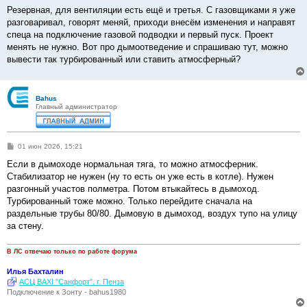
Резервная, для вентиляции есть ещё и третья. С газовщиками я уже
разговаривал, говорят меняй, приходи внесём изменения и направят
спеца на подключение газовой подводки и первый пуск. Проект
менять не нужно. Вот про дымоотведение и спрашиваю тут, можно
вывести так турбированный или ставить атмосферный?
Bahus
Главный администратор
С
01 июн 2026, 15:21
о
о
Если в дымоходе нормальная тяга, то можно атмосферник.
б
Стабилизатор не нужен (ну то есть он уже есть в котле). Нужен
щ
е
разгонный участов полметра. Потом втыкайтесь в дымоход.
н
Турбированный тоже можно. Только перейдите сначала на
и
е
раздельные трубы 80/80. Дымовую в дымоход, воздух тупо на улицу
за стену.
В ЛС отвечаю только по работе форума
Илья Бахталин
АСЦ BAXI "Санфорт". г. Пенза
Подключение к Зонту - bahus1980