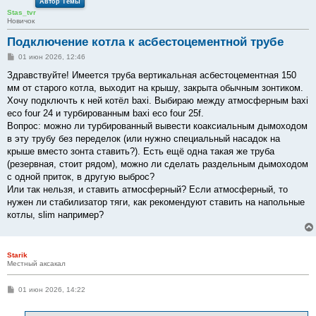
Автор Темы
Stas_tvr
Новичок
Подключение котла к асбестоцементной трубе
С
01 июн 2026, 12:46
о
о
Здравствуйте! Имеется труба вертикальная асбестоцементная 150
б
мм от старого котла, выходит на крышу, закрыта обычным зонтиком.
щ
е
Хочу подключть к ней котёл baxi. Выбираю между атмосферным baxi
н
eco four 24 и турбированным baxi eco four 25f.
и
е
Вопрос: можно ли турбированный вывести коаксиальным дымоходом
в эту трубу без переделок (или нужно специальный насадок на
крыше вместо зонта ставить?). Есть ещё одна такая же труба
(резервная, стоит рядом), можно ли сделать раздельным дымоходом
с одной приток, в другую выброс?
Или так нельзя, и ставить атмосферный? Если атмосферный, то
нужен ли стабилизатор тяги, как рекомендуют ставить на напольные
котлы, slim например?
Starik
Местный аксакал
С
01 июн 2026, 14:22
о
о
б