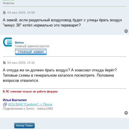
Новичок
С
04 июн 2026, 15:09
о
о
А зимой, если раздельный воздуховод будет с улицы брать воздух
б
"минус 30" котёл нормально это переварит?
щ
е
н
и
е
Bahus
Главный администратор
С
04 июн 2026, 15:32
о
о
А откуда же он должен брать воздух? А коаксиал откуда берёт?
б
Типовые схемы в генеральном каталоге посмотрите. Половина
щ
е
вопросов отвалится.
н
и
е
В ЛС отвечаю только по работе форума
Илья Бахталин
АСЦ BAXI "Санфорт". г. Пенза
Подключение к Зонту - bahus1980
Автор Темы