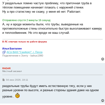
н
У раздельных помню частую проблему, что приточная труба в
и
е
тёплом помещении начинает плакать с наружней стенки.
Ну а про статистику не скажу, у меня её нет. Работает.
Отправлено спустя 2 минуты 16 секунд:
А, ну и вроде моменты были, что трубы, выведенные на
противоположные стены относительно быстро выхолаживают камеру
и теплообменник. Но это вроде не ваш случай.
В ЛС отвечаю только по работе форума
Илья Бахталин
АСЦ BAXI "Санфорт". г. Пенза
Подключение к Зонту - bahus1980
RADAR
Местный аксакал
С
04 июн 2026, 18:11
о
о
раздельные трубы будут иметь естественную тягу, если у них
б
разные уровни по высоте, и разные стороны здания даже на одном
щ
е
уровне..
н
и
е