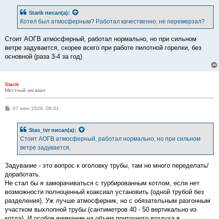
о
б
Starik
писал(а):
щ
е
Котел был атмосферным? Работал качественно, не перемерзал?
н
и
е
Стоит АОГВ атмосферный, работал нормально, но при сильном
ветре задувается, скорее всего при работе пилотной горелки, без
основной (раза 3-4 за год)
Starik
Местный аксакал
С
07 июн 2026, 08:01
о
о
б
Stas_tvr
писал(а):
щ
е
Стоит АОГВ атмосферный, работал нормально, но при сильном
н
ветре задувается,
и
е
Задувание - это вопрос к оголовку трубы, там не много переделать/
доработать.
Не стал бы я заморачиваться с турбированным котлом, если нет
возможности полноценный коаксиал установить (одной трубой без
разделения). Уж лучше атмосферник, но с обязательным разгонным
участком выхлопной трубы (сантиметров 40 - 50 вертикально из
котла). И особое внимание на объем приточного воздуха в