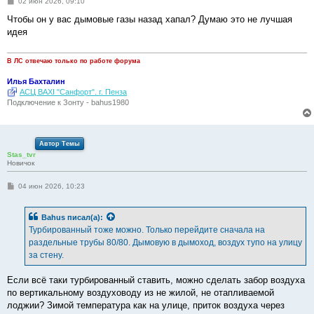
С
02 июн 2026, 09:10
о
о
Чтобы он у вас дымовые газы назад хапал? Думаю это не лучшая
б
идея
щ
е
н
и
В ЛС отвечаю только по работе форума
е
Илья Бахталин
АСЦ BAXI "Санфорт". г. Пенза
Подключение к Зонту - bahus1980
Автор Темы
Stas_tvr
Новичок
С
04 июн 2026, 10:23
о
о
б
Bahus
писал(а):
щ
е
Турбированный тоже можно. Только перейдите сначала на
н
раздельные трубы 80/80. Дымовую в дымоход, воздух тупо на улицу
и
е
за стену.
Если всё таки турбированный ставить, можно сделать забор воздуха
по вертикальному воздуховоду из не жилой, не отапливаемой
лоджии? Зимой температура как на улице, приток воздуха через