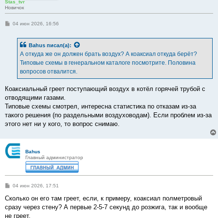
Stas_tvr
Новичок
С
04 июн 2026, 16:56
о
о
б
Bahus
писал(а):
щ
е
А откуда же он должен брать воздух? А коаксиал откуда берёт?
н
Типовые схемы в генеральном каталоге посмотрите. Половина
и
е
вопросов отвалится.
Коаксиальный греет поступающий воздух в котёл горячей трубой с
отводящими газами.
Типовые схемы смотрел, интересна статистика по отказам из-за
такого решения (по раздельными воздуховодам). Если проблем из-за
этого нет ни у кого, то вопрос снимаю.
Bahus
Главный администратор
С
04 июн 2026, 17:51
о
о
Сколько он его там греет, если, к примеру, коаксиал полметровый
б
сразу через стену? А первые 2-5-7 секунд до розжига, так и вообще
щ
е
не греет.