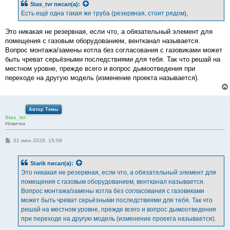
Stas_tvr
писал(а):
щ
е
Есть ещё одна такая же труба (резервная, стоит рядом),
н
и
е
Это никакая не резервная, если что, а обязательный элемент для
помещения с газовым оборудованием, вентканал называется.
Вопрос монтажа/замены котла без согласования с газовиками может
быть чреват серьёзными последствиями для тебя. Так что решай на
местном уровне, прежде всего и вопрос дымоотведения при
переходе на другую модель (изменение проекта называется).
Автор Темы
Stas_tvr
Новичок
С
01 июн 2026, 15:09
о
о
б
Starik
писал(а):
щ
е
Это никакая не резервная, если что, а обязательный элемент для
н
помещения с газовым оборудованием, вентканал называется.
и
е
Вопрос монтажа/замены котла без согласования с газовиками
может быть чреват серьёзными последствиями для тебя. Так что
решай на местном уровне, прежде всего и вопрос дымоотведения
при переходе на другую модель (изменение проекта называется).