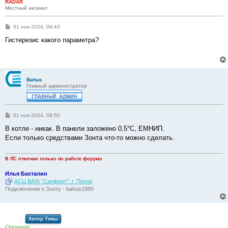
RADAR
Местный аксакал
С
01 ноя 2024, 09:43
о
о
Гистерезис какого параметра?
б
щ
е
н
и
е
Bahus
Главный администратор
С
01 ноя 2024, 09:50
о
о
В котле - никак. В панели заложено 0,5°С, ЕМНИП.
б
Если только средствами Зонта что-то можно сделать.
щ
е
н
и
В ЛС отвечаю только по работе форума
е
Илья Бахталин
АСЦ BAXI "Санфорт". г. Пенза
Подключение к Зонту - bahus1980
Автор Темы
Chepanov