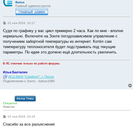
Bahus
Главный администратор
С
01 ноя 2024, 10:17
о
о
Судя по графику у вас цикл примерно 2 часа. Как по мне - вполне
б
нормально. Включите на Зонте погодозависимое управление с
щ
е
получением забортной температуры из интернет. Котёл сам
н
температуру теплоносителя будет подстраивать под текущие
и
е
параметры. По идее это должно ещё длительность увеличить.
В ЛС отвечаю только по работе форума
Илья Бахталин
АСЦ BAXI "Санфорт". г. Пенза
Подключение к Зонту - bahus1980
Автор Темы
Chepanov
Новичок
С
01 ноя 2024, 10:19
о
о
Спасибо за все разъяснения
б
щ