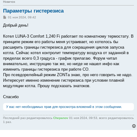
Новичок
Параметры гистерезиса
С
01 ноя 2024, 09:42
о
о
Добрый день!
б
щ
е
Котел LUNA-3 Comfort 1,240 Fi работает по комнатному термостату. В
н
принципе режим его работы меня устраивает, но хотелось бы
и
е
расширить границы гистерезиса для сокращения циклов запуска
котла. Сейчас котел контролит температуру воздуха от заданной в
пределах всего 0,3 градуса - график прилагаю. Форум читал
внимательно, инструкцию так же, но нигде не нашел инфо как
изменить границы гистерезиса при работе СО.
Про псевдорелейный режим ZONTа знаю, про него говорить не надо.
Интересует именно изменение гистерезиса при условии плавной
модуляции котла. Прошу подсказать знатоков.
Спасибо
У вас нет необходимых прав для просмотра вложений в этом сообщении.
Последний раз редактировалось
Chepanov
01 ноя 2024, 09:53, всего редактировалось
1 раз.