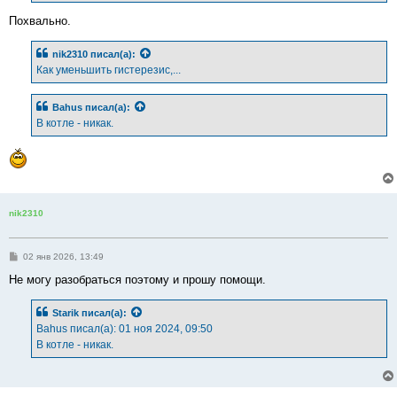
и
е
Похвально.
nik2310
писал(а):
Как уменьшить гистерезис,...
Bahus
писал(а):
В котле - никак.
nik2310
С
02 янв 2026, 13:49
о
о
Не могу разобраться поэтому и прошу помощи.
б
щ
е
Starik
писал(а):
н
Bahus писал(а): 01 ноя 2024, 09:50
и
е
В котле - никак.