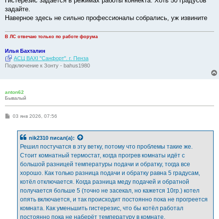
Гистерезис задаётся в режимах работы коннекта. Хоть 50 градусов
щ
е
задайте.
н
Наверное здесь не сильно профессионалы собрались, уж извините
и
е
В ЛС отвечаю только по работе форума
Илья Бахталин
АСЦ BAXI "Санфорт". г. Пенза
Подключение к Зонту - bahus1980
anton62
Бывалый
С
03 янв 2026, 07:56
о
о
б
nik2310
писал(а):
щ
е
Решил постучатся в эту ветку, потому что проблемы такие же.
н
Стоит комнатный термостат, когда прогрев комнаты идёт с
и
е
большой разницей температуры подачи и обратку, тогда все
хорошо. Как только разница подачи и обратку равна 5 градусам,
котёл отключается. Когда разница меду подачей и обратной
получается больше 5 (точно не засекал, но кажется 10гр.) котел
опять включается, и так происходит постоянно пока не прогреется
комната. Как уменьшить гистерезис, что бы котёл работал
постоянно пока не наберёт температуру в комнате.