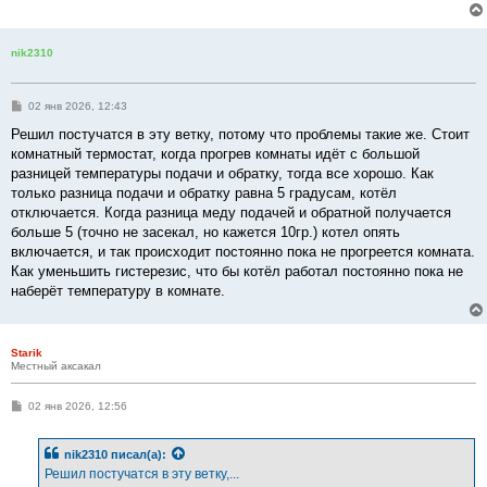
е
н
и
е
nik2310
С
02 янв 2026, 12:43
о
о
Решил постучатся в эту ветку, потому что проблемы такие же. Стоит
б
комнатный термостат, когда прогрев комнаты идёт с большой
щ
е
разницей температуры подачи и обратку, тогда все хорошо. Как
н
только разница подачи и обратку равна 5 градусам, котёл
и
е
отключается. Когда разница меду подачей и обратной получается
больше 5 (точно не засекал, но кажется 10гр.) котел опять
включается, и так происходит постоянно пока не прогреется комната.
Как уменьшить гистерезис, что бы котёл работал постоянно пока не
наберёт температуру в комнате.
Starik
Местный аксакал
С
02 янв 2026, 12:56
о
о
б
nik2310
писал(а):
щ
е
Решил постучатся в эту ветку,...
н