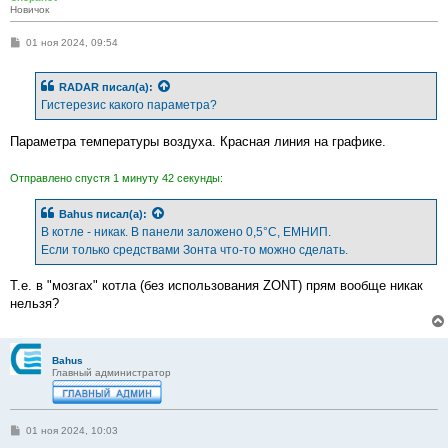
Новичок
С
01 ноя 2024, 09:54
о
о
б
RADAR
писал(а):
щ
е
Гистерезис какого параметра?
н
и
е
Параметра температуры воздуха. Красная линия на графике.
Отправлено спустя 1 минуту 42 секунды:
Bahus
писал(а):
В котле - никак. В панели заложено 0,5°С, ЕМНИП.
Если только средствами Зонта что-то можно сделать.
Т.е. в "мозгах" котла (без использования ZONT) прям вообще никак
нельзя?
Bahus
Главный администратор
С
01 ноя 2024, 10:03
о