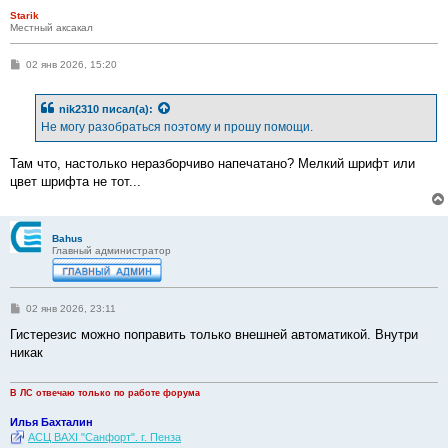
Starik
Местный аксакал
С
02 янв 2026, 15:20
о
о
б
nik2310
писал(а):
щ
е
Не могу разобраться поэтому и прошу помощи.
н
и
е
Там что, настолько неразборчиво напечатано? Мелкий шрифт или
цвет шрифта не тот...
Bahus
Главный администратор
С
02 янв 2026, 23:11
о
о
Гистерезис можно поправить только внешней автоматикой. Внутри
б
никак
щ
е
н
и
В ЛС отвечаю только по работе форума
е
Илья Бахталин
АСЦ BAXI "Санфорт". г. Пенза