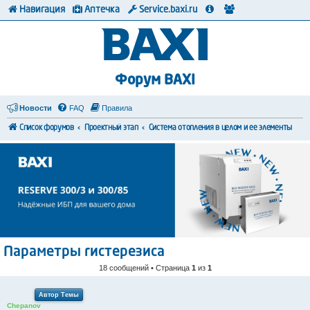
Навигация
Аптечка
Service.baxi.ru
Форум BAXI
Новости
FAQ
Правила
Список форумов
Проектный этап
Система отопления в целом и ее элементы
Параметры гистерезиса
18 сообщений • Страница
1
из
1
Автор Темы
Chepanov