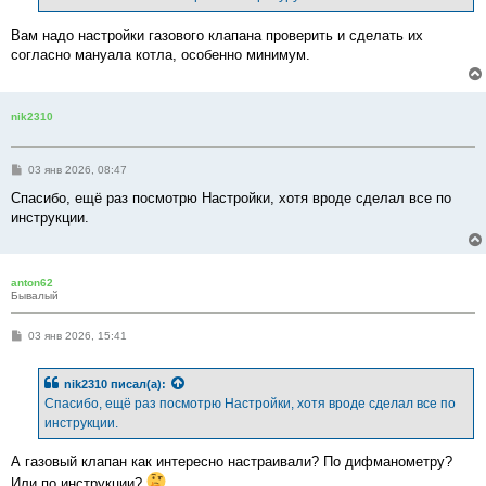
Вам надо настройки газового клапана проверить и сделать их
согласно мануала котла, особенно минимум.
nik2310
С
03 янв 2026, 08:47
о
о
Спасибо, ещё раз посмотрю Настройки, хотя вроде сделал все по
б
инструкции.
щ
е
н
и
е
anton62
Бывалый
С
03 янв 2026, 15:41
о
о
б
nik2310
писал(а):
щ
е
Спасибо, ещё раз посмотрю Настройки, хотя вроде сделал все по
н
инструкции.
и
е
А газовый клапан как интересно настраивали? По дифманометру?
Или по инструкции?