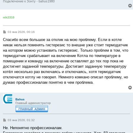
Подключение к Зонту - bahus1980
nik2310
С
03 янв 2026, 00:16
о
о
Спасибо всем большое за отклик на мою проблему. Если в котле
б
никак нельзя поменять гистерезис то внешне уже стоит термодатчик
щ
е
на котором можно установить гистерезис. Только проблем в том, что
н
термодатчик срабатывает на включение Котла по температуре в
и
е
помещении и команду на включение оставляет до тех пор пока не
достигнет заданной температуры. Достигает заданную температуру
котёл несколько раз включаясь и отключаясь, хотя термодатчик
отключатся котлу не говорил. Немного комкано описал проблему, но
думаю профессионалам понятно в чем проблема.
Bahus
Главный администратор
С
03 янв 2026, 01:32
о
о
Не. Непонятно профессионалам.
б