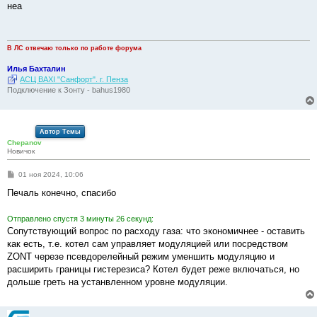
о
неа
б
щ
е
н
и
В ЛС отвечаю только по работе форума
е
Илья Бахталин
АСЦ BAXI "Санфорт". г. Пенза
Подключение к Зонту - bahus1980
Автор Темы
Chepanov
Новичок
С
01 ноя 2024, 10:06
о
о
Печаль конечно, спасибо
б
щ
е
Отправлено спустя 3 минуты 26 секунд:
н
Сопутствующий вопрос по расходу газа: что экономичнее - оставить
и
е
как есть, т.е. котел сам управляет модуляцией или посредством
ZONT черезе псевдорелейный режим уменшить модуляцию и
расширить границы гистерезиса? Котел будет реже включаться, но
дольше греть на устанвленном уровне модуляции.