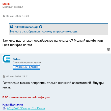
Starik
Местный аксакал
С
02 янв 2026, 15:20
о
о
б
nik2310
писал(а):
щ
е
Не могу разобраться поэтому и прошу помощи.
н
и
е
Там что, настолько неразборчиво напечатано? Мелкий шрифт или
цвет шрифта не тот...
Bahus
Главный администратор
С
02 янв 2026, 23:11
о
о
Гистерезис можно поправить только внешней автоматикой. Внутри
б
никак
щ
е
н
и
В ЛС отвечаю только по работе форума
е
Илья Бахталин
АСЦ BAXI "Санфорт". г. Пенза