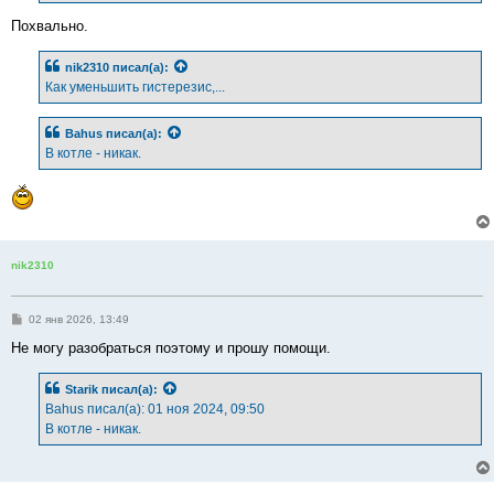
и
е
Похвально.
nik2310
писал(а):
Как уменьшить гистерезис,...
Bahus
писал(а):
В котле - никак.
nik2310
С
02 янв 2026, 13:49
о
о
Не могу разобраться поэтому и прошу помощи.
б
щ
е
Starik
писал(а):
н
Bahus писал(а): 01 ноя 2024, 09:50
и
е
В котле - никак.