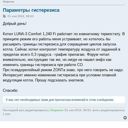
Новичок
Параметры гистерезиса
С
01 ноя 2024, 09:42
о
о
Добрый день!
б
щ
е
Котел LUNA-3 Comfort 1,240 Fi работает по комнатному термостату. В
н
принципе режим его работы меня устраивает, но хотелось бы
и
е
расширить границы гистерезиса для сокращения циклов запуска
котла. Сейчас котел контролит температуру воздуха от заданной в
пределах всего 0,3 градуса - график прилагаю. Форум читал
внимательно, инструкцию так же, но нигде не нашел инфо как
изменить границы гистерезиса при работе СО.
Про псевдорелейный режим ZONTа знаю, про него говорить не надо.
Интересует именно изменение гистерезиса при условии плавной
модуляции котла. Прошу подсказать знатоков.
Спасибо
У вас нет необходимых прав для просмотра вложений в этом сообщении.
Последний раз редактировалось
Chepanov
01 ноя 2024, 09:53, всего редактировалось
1 раз.