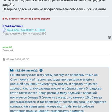
Гистерезис задаётся в режимах работы коннекта. Хоть 50 градусов
щ
е
задайте.
н
Наверное здесь не сильно профессионалы собрались, уж извините
и
е
В ЛС отвечаю только по работе форума
Илья Бахталин
АСЦ BAXI "Санфорт". г. Пенза
Подключение к Зонту - bahus1980
anton62
Бывалый
С
03 янв 2026, 07:56
о
о
б
nik2310
писал(а):
щ
е
Решил постучатся в эту ветку, потому что проблемы такие же.
н
Стоит комнатный термостат, когда прогрев комнаты идёт с
и
е
большой разницей температуры подачи и обратку, тогда все
хорошо. Как только разница подачи и обратку равна 5 градусам,
котёл отключается. Когда разница меду подачей и обратной
получается больше 5 (точно не засекал, но кажется 10гр.) котел
опять включается, и так происходит постоянно пока не прогреется
комната. Как уменьшить гистерезис, что бы котёл работал
постоянно пока не наберёт температуру в комнате.