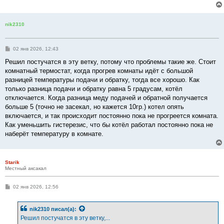
е
н
и
е
nik2310
С
02 янв 2026, 12:43
о
о
Решил постучатся в эту ветку, потому что проблемы такие же. Стоит
б
комнатный термостат, когда прогрев комнаты идёт с большой
щ
е
разницей температуры подачи и обратку, тогда все хорошо. Как
н
только разница подачи и обратку равна 5 градусам, котёл
и
е
отключается. Когда разница меду подачей и обратной получается
больше 5 (точно не засекал, но кажется 10гр.) котел опять
включается, и так происходит постоянно пока не прогреется комната.
Как уменьшить гистерезис, что бы котёл работал постоянно пока не
наберёт температуру в комнате.
Starik
Местный аксакал
С
02 янв 2026, 12:56
о
о
б
nik2310
писал(а):
щ
е
Решил постучатся в эту ветку,...
н