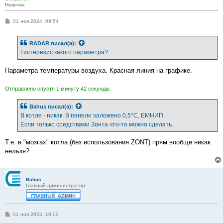
Новичок
С
01 ноя 2024, 09:54
о
о
б
RADAR
писал(а):
щ
е
Гистерезис какого параметра?
н
и
е
Параметра температуры воздуха. Красная линия на графике.
Отправлено спустя 1 минуту 42 секунды:
Bahus
писал(а):
В котле - никак. В панели заложено 0,5°С, ЕМНИП.
Если только средствами Зонта что-то можно сделать.
Т.е. в "мозгах" котла (без использования ZONT) прям вообще никак
нельзя?
Bahus
Главный администратор
С
01 ноя 2024, 10:03
о