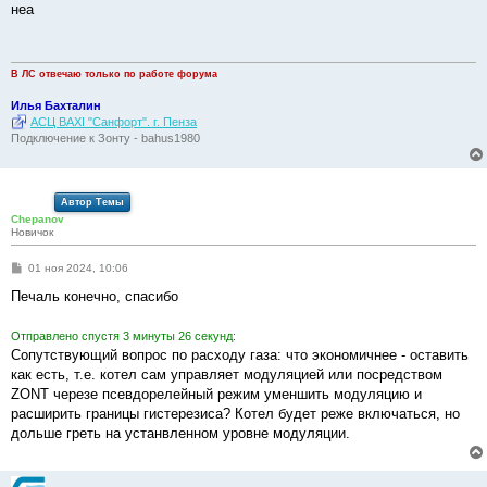
о
неа
б
щ
е
н
и
В ЛС отвечаю только по работе форума
е
Илья Бахталин
АСЦ BAXI "Санфорт". г. Пенза
Подключение к Зонту - bahus1980
Автор Темы
Chepanov
Новичок
С
01 ноя 2024, 10:06
о
о
Печаль конечно, спасибо
б
щ
е
Отправлено спустя 3 минуты 26 секунд:
н
Сопутствующий вопрос по расходу газа: что экономичнее - оставить
и
е
как есть, т.е. котел сам управляет модуляцией или посредством
ZONT черезе псевдорелейный режим уменшить модуляцию и
расширить границы гистерезиса? Котел будет реже включаться, но
дольше греть на устанвленном уровне модуляции.