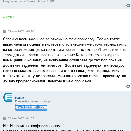
Подключение к Зонту - bahus1980
nik2310
С
03 янв 2026, 00:16
о
о
Спасибо всем большое за отклик на мою проблему. Если в котле
б
никак нельзя поменять гистерезис то внешне уже стоит термодатчик
щ
е
на котором можно установить гистерезис. Только проблем в том, что
н
термодатчик срабатывает на включение Котла по температуре в
и
е
помещении и команду на включение оставляет до тех пор пока не
достигнет заданной температуры. Достигает заданную температуру
котёл несколько раз включаясь и отключаясь, хотя термодатчик
отключатся котлу не говорил. Немного комкано описал проблему, но
думаю профессионалам понятно в чем проблема.
Bahus
Главный администратор
С
03 янв 2026, 01:32
о
о
Не. Непонятно профессионалам.
б