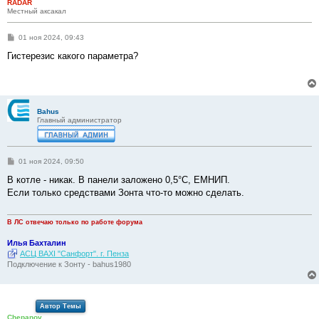
RADAR
Местный аксакал
С
01 ноя 2024, 09:43
о
о
Гистерезис какого параметра?
б
щ
е
н
и
е
Bahus
Главный администратор
С
01 ноя 2024, 09:50
о
о
В котле - никак. В панели заложено 0,5°С, ЕМНИП.
б
Если только средствами Зонта что-то можно сделать.
щ
е
н
и
В ЛС отвечаю только по работе форума
е
Илья Бахталин
АСЦ BAXI "Санфорт". г. Пенза
Подключение к Зонту - bahus1980
Автор Темы
Chepanov