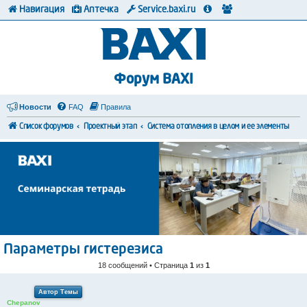
Навигация
Аптечка
Service.baxi.ru
Форум BAXI
Новости
FAQ
Правила
Список форумов
Проектный этап
Система отопления в целом и ее элементы
Параметры гистерезиса
18 сообщений • Страница
1
из
1
Автор Темы
Chepanov