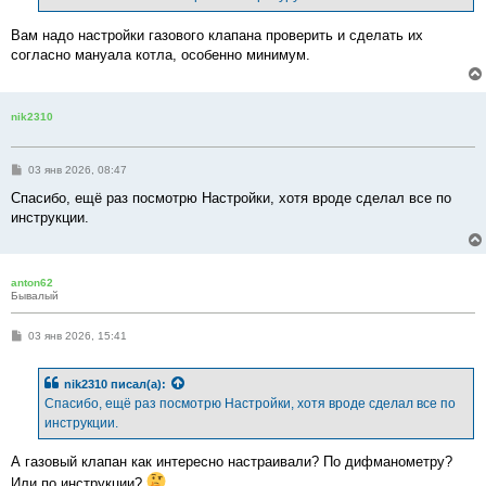
Вам надо настройки газового клапана проверить и сделать их
согласно мануала котла, особенно минимум.
nik2310
С
03 янв 2026, 08:47
о
о
Спасибо, ещё раз посмотрю Настройки, хотя вроде сделал все по
б
инструкции.
щ
е
н
и
е
anton62
Бывалый
С
03 янв 2026, 15:41
о
о
б
nik2310
писал(а):
щ
е
Спасибо, ещё раз посмотрю Настройки, хотя вроде сделал все по
н
инструкции.
и
е
А газовый клапан как интересно настраивали? По дифманометру?
Или по инструкции?