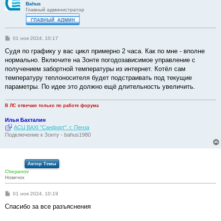
Bahus
Главный администратор
С
01 ноя 2024, 10:17
о
о
Судя по графику у вас цикл примерно 2 часа. Как по мне - вполне
б
нормально. Включите на Зонте погодозависимое управление с
щ
е
получением забортной температуры из интернет. Котёл сам
н
температуру теплоносителя будет подстраивать под текущие
и
е
параметры. По идее это должно ещё длительность увеличить.
В ЛС отвечаю только по работе форума
Илья Бахталин
АСЦ BAXI "Санфорт". г. Пенза
Подключение к Зонту - bahus1980
Автор Темы
Chepanov
Новичок
С
01 ноя 2024, 10:19
о
о
Спасибо за все разъяснения
б
щ