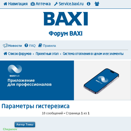
Навигация
Аптечка
Service.baxi.ru
Форум BAXI
Новости
FAQ
Правила
Список форумов
Проектный этап
Система отопления в целом и ее элементы
Параметры гистерезиса
18 сообщений • Страница
1
из
1
Автор Темы
Chepanov