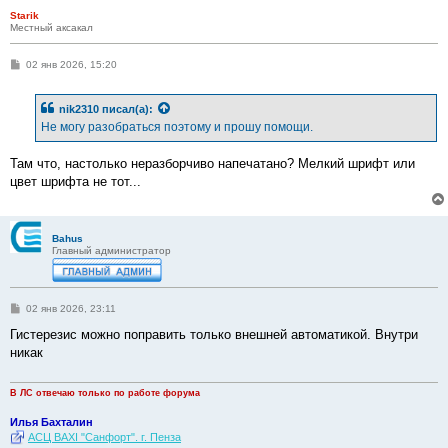
Starik
Местный аксакал
С
02 янв 2026, 15:20
о
о
б
nik2310
писал(а):
щ
е
Не могу разобраться поэтому и прошу помощи.
н
и
е
Там что, настолько неразборчиво напечатано? Мелкий шрифт или
цвет шрифта не тот...
Bahus
Главный администратор
С
02 янв 2026, 23:11
о
о
Гистерезис можно поправить только внешней автоматикой. Внутри
б
никак
щ
е
н
и
В ЛС отвечаю только по работе форума
е
Илья Бахталин
АСЦ BAXI "Санфорт". г. Пенза