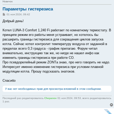
Новичок
Параметры гистерезиса
С
01 ноя 2024, 09:42
о
о
Добрый день!
б
щ
е
Котел LUNA-3 Comfort 1,240 Fi работает по комнатному термостату. В
н
принципе режим его работы меня устраивает, но хотелось бы
и
е
расширить границы гистерезиса для сокращения циклов запуска
котла. Сейчас котел контролит температуру воздуха от заданной в
пределах всего 0,3 градуса - график прилагаю. Форум читал
внимательно, инструкцию так же, но нигде не нашел инфо как
изменить границы гистерезиса при работе СО.
Про псевдорелейный режим ZONTа знаю, про него говорить не надо.
Интересует именно изменение гистерезиса при условии плавной
модуляции котла. Прошу подсказать знатоков.
Спасибо
У вас нет необходимых прав для просмотра вложений в этом сообщении.
Последний раз редактировалось
Chepanov
01 ноя 2024, 09:53, всего редактировалось
1 раз.