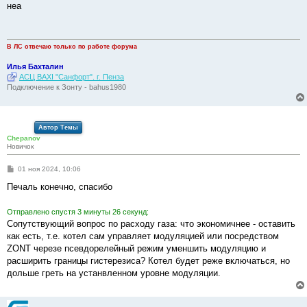
о
неа
б
щ
е
н
и
В ЛС отвечаю только по работе форума
е
Илья Бахталин
АСЦ BAXI "Санфорт". г. Пенза
Подключение к Зонту - bahus1980
Автор Темы
Chepanov
Новичок
С
01 ноя 2024, 10:06
о
о
Печаль конечно, спасибо
б
щ
е
Отправлено спустя 3 минуты 26 секунд:
н
Сопутствующий вопрос по расходу газа: что экономичнее - оставить
и
е
как есть, т.е. котел сам управляет модуляцией или посредством
ZONT черезе псевдорелейный режим уменшить модуляцию и
расширить границы гистерезиса? Котел будет реже включаться, но
дольше греть на устанвленном уровне модуляции.