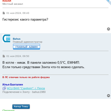
RADAR
Местный аксакал
С
01 ноя 2024, 09:43
о
о
Гистерезис какого параметра?
б
щ
е
н
и
е
Bahus
Главный администратор
С
01 ноя 2024, 09:50
о
о
В котле - никак. В панели заложено 0,5°С, ЕМНИП.
б
Если только средствами Зонта что-то можно сделать.
щ
е
н
и
В ЛС отвечаю только по работе форума
е
Илья Бахталин
АСЦ BAXI "Санфорт". г. Пенза
Подключение к Зонту - bahus1980
Автор Темы
Chepanov