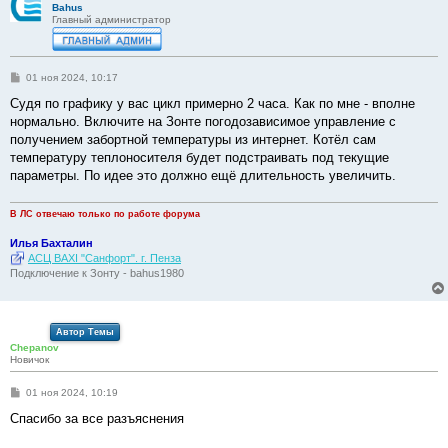
Bahus
Главный администратор
С
01 ноя 2024, 10:17
о
о
Судя по графику у вас цикл примерно 2 часа. Как по мне - вполне
б
нормально. Включите на Зонте погодозависимое управление с
щ
е
получением забортной температуры из интернет. Котёл сам
н
температуру теплоносителя будет подстраивать под текущие
и
е
параметры. По идее это должно ещё длительность увеличить.
В ЛС отвечаю только по работе форума
Илья Бахталин
АСЦ BAXI "Санфорт". г. Пенза
Подключение к Зонту - bahus1980
Автор Темы
Chepanov
Новичок
С
01 ноя 2024, 10:19
о
о
Спасибо за все разъяснения
б
щ