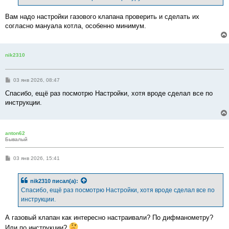
Вам надо настройки газового клапана проверить и сделать их
согласно мануала котла, особенно минимум.
nik2310
С
03 янв 2026, 08:47
о
о
Спасибо, ещё раз посмотрю Настройки, хотя вроде сделал все по
б
инструкции.
щ
е
н
и
е
anton62
Бывалый
С
03 янв 2026, 15:41
о
о
б
nik2310
писал(а):
щ
е
Спасибо, ещё раз посмотрю Настройки, хотя вроде сделал все по
н
инструкции.
и
е
А газовый клапан как интересно настраивали? По дифманометру?
Или по инструкции?