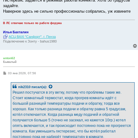
Гистерезис задаётся в режимах работы коннекта. Хоть 50 градусов
щ
е
задайте.
н
Наверное здесь не сильно профессионалы собрались, уж извините
и
е
В ЛС отвечаю только по работе форума
Илья Бахталин
АСЦ BAXI "Санфорт". г. Пенза
Подключение к Зонту - bahus1980
anton62
Бывалый
С
03 янв 2026, 07:56
о
о
б
nik2310
писал(а):
щ
е
Решил постучатся в эту ветку, потому что проблемы такие же.
н
Стоит комнатный термостат, когда прогрев комнаты идёт с
и
е
большой разницей температуры подачи и обратку, тогда все
хорошо. Как только разница подачи и обратку равна 5 градусам,
котёл отключается. Когда разница меду подачей и обратной
получается больше 5 (точно не засекал, но кажется 10гр.) котел
опять включается, и так происходит постоянно пока не прогреется
комната. Как уменьшить гистерезис, что бы котёл работал
постоянно пока не наберёт температуру в комнате.