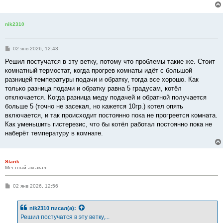
е
н
и
е
nik2310
С
02 янв 2026, 12:43
о
о
Решил постучатся в эту ветку, потому что проблемы такие же. Стоит
б
комнатный термостат, когда прогрев комнаты идёт с большой
щ
е
разницей температуры подачи и обратку, тогда все хорошо. Как
н
только разница подачи и обратку равна 5 градусам, котёл
и
е
отключается. Когда разница меду подачей и обратной получается
больше 5 (точно не засекал, но кажется 10гр.) котел опять
включается, и так происходит постоянно пока не прогреется комната.
Как уменьшить гистерезис, что бы котёл работал постоянно пока не
наберёт температуру в комнате.
Starik
Местный аксакал
С
02 янв 2026, 12:56
о
о
б
nik2310
писал(а):
щ
е
Решил постучатся в эту ветку,...
н