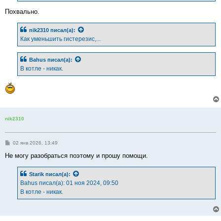
и
е
Похвально.
nik2310
писал(а):
Как уменьшить гистерезис,...
Bahus
писал(а):
В котле - никак.
nik2310
С
02 янв 2026, 13:49
о
о
Не могу разобраться поэтому и прошу помощи.
б
щ
е
Starik
писал(а):
н
Bahus писал(а): 01 ноя 2024, 09:50
и
е
В котле - никак.