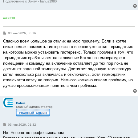
Подключение к Зонту - bahus1980
nik2310
С
03 янв 2026, 00:16
о
о
Спасибо всем большое за отклик на мою проблему. Если в котле
б
никак нельзя поменять гистерезис то внешне уже стоит термодатчик
щ
е
на котором можно установить гистерезис. Только проблем в том, что
н
термодатчик срабатывает на включение Котла по температуре в
и
е
помещении и команду на включение оставляет до тех пор пока не
достигнет заданной температуры. Достигает заданную температуру
котёл несколько раз включаясь и отключаясь, хотя термодатчик
отключатся котлу не говорил. Немного комкано описал проблему, но
думаю профессионалам понятно в чем проблема.
Bahus
Главный администратор
С
03 янв 2026, 01:32
о
о
Не. Непонятно профессионалам.
б