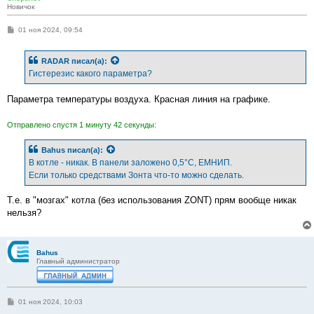
Новичок
С
01 ноя 2024, 09:54
о
о
б
RADAR
писал(а):
щ
е
Гистерезис какого параметра?
н
и
е
Параметра температуры воздуха. Красная линия на графике.
Отправлено спустя 1 минуту 42 секунды:
Bahus
писал(а):
В котле - никак. В панели заложено 0,5°С, ЕМНИП.
Если только средствами Зонта что-то можно сделать.
Т.е. в "мозгах" котла (без использования ZONT) прям вообще никак
нельзя?
Bahus
Главный администратор
С
01 ноя 2024, 10:03
о