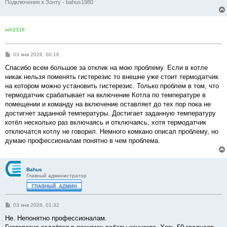
Подключение к Зонту - bahus1980
nik2310
С
03 янв 2026, 00:16
о
о
Спасибо всем большое за отклик на мою проблему. Если в котле
б
никак нельзя поменять гистерезис то внешне уже стоит термодатчик
щ
е
на котором можно установить гистерезис. Только проблем в том, что
н
термодатчик срабатывает на включение Котла по температуре в
и
е
помещении и команду на включение оставляет до тех пор пока не
достигнет заданной температуры. Достигает заданную температуру
котёл несколько раз включаясь и отключаясь, хотя термодатчик
отключатся котлу не говорил. Немного комкано описал проблему, но
думаю профессионалам понятно в чем проблема.
Bahus
Главный администратор
С
03 янв 2026, 01:32
о
о
Не. Непонятно профессионалам.
б