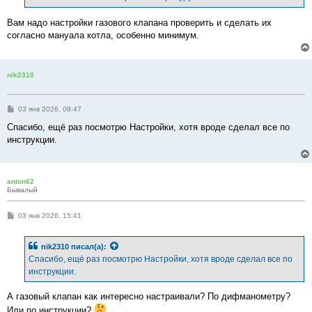
Вам надо настройки газового клапана проверить и сделать их
согласно мануала котла, особенно минимум.
nik2310
С
03 янв 2026, 08:47
о
о
Спасибо, ещё раз посмотрю Настройки, хотя вроде сделал все по
б
инструкции.
щ
е
н
и
е
anton62
Бывалый
С
03 янв 2026, 15:41
о
о
б
nik2310
писал(а):
щ
е
Спасибо, ещё раз посмотрю Настройки, хотя вроде сделал все по
н
инструкции.
и
е
А газовый клапан как интересно настраивали? По дифманометру?
Или по инструкции?