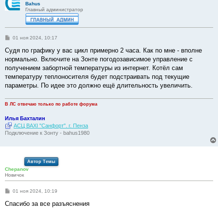
Bahus
Главный администратор
С
01 ноя 2024, 10:17
о
о
Судя по графику у вас цикл примерно 2 часа. Как по мне - вполне
б
нормально. Включите на Зонте погодозависимое управление с
щ
е
получением забортной температуры из интернет. Котёл сам
н
температуру теплоносителя будет подстраивать под текущие
и
е
параметры. По идее это должно ещё длительность увеличить.
В ЛС отвечаю только по работе форума
Илья Бахталин
АСЦ BAXI "Санфорт". г. Пенза
Подключение к Зонту - bahus1980
Автор Темы
Chepanov
Новичок
С
01 ноя 2024, 10:19
о
о
Спасибо за все разъяснения
б
щ