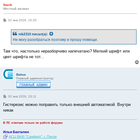
Starik
Местный аксакал
С
02 янв 2026, 15:20
о
о
б
nik2310
писал(а):
щ
е
Не могу разобраться поэтому и прошу помощи.
н
и
е
Там что, настолько неразборчиво напечатано? Мелкий шрифт или
цвет шрифта не тот...
Bahus
Главный администратор
С
02 янв 2026, 23:11
о
о
Гистерезис можно поправить только внешней автоматикой. Внутри
б
никак
щ
е
н
и
В ЛС отвечаю только по работе форума
е
Илья Бахталин
АСЦ BAXI "Санфорт". г. Пенза