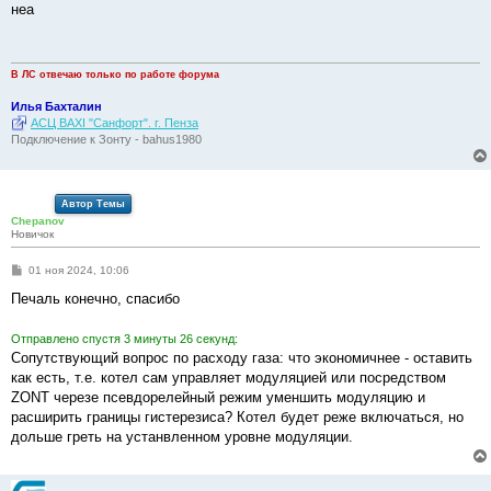
о
неа
б
щ
е
н
и
В ЛС отвечаю только по работе форума
е
Илья Бахталин
АСЦ BAXI "Санфорт". г. Пенза
Подключение к Зонту - bahus1980
Автор Темы
Chepanov
Новичок
С
01 ноя 2024, 10:06
о
о
Печаль конечно, спасибо
б
щ
е
Отправлено спустя 3 минуты 26 секунд:
н
Сопутствующий вопрос по расходу газа: что экономичнее - оставить
и
е
как есть, т.е. котел сам управляет модуляцией или посредством
ZONT черезе псевдорелейный режим уменшить модуляцию и
расширить границы гистерезиса? Котел будет реже включаться, но
дольше греть на устанвленном уровне модуляции.