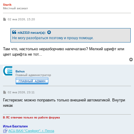
Starik
Местный аксакал
С
02 янв 2026, 15:20
о
о
б
nik2310
писал(а):
щ
е
Не могу разобраться поэтому и прошу помощи.
н
и
е
Там что, настолько неразборчиво напечатано? Мелкий шрифт или
цвет шрифта не тот...
Bahus
Главный администратор
С
02 янв 2026, 23:11
о
о
Гистерезис можно поправить только внешней автоматикой. Внутри
б
никак
щ
е
н
и
В ЛС отвечаю только по работе форума
е
Илья Бахталин
АСЦ BAXI "Санфорт". г. Пенза