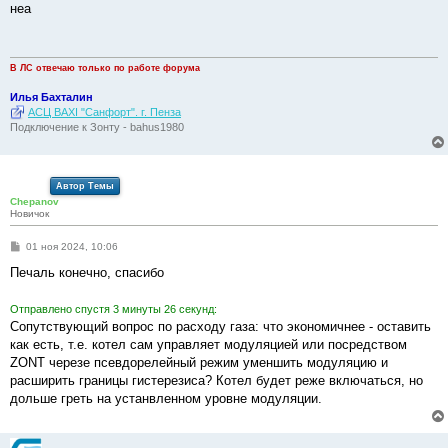
о
неа
б
щ
е
н
и
В ЛС отвечаю только по работе форума
е
Илья Бахталин
АСЦ BAXI "Санфорт". г. Пенза
Подключение к Зонту - bahus1980
Автор Темы
Chepanov
Новичок
С
01 ноя 2024, 10:06
о
о
Печаль конечно, спасибо
б
щ
е
Отправлено спустя 3 минуты 26 секунд:
н
Сопутствующий вопрос по расходу газа: что экономичнее - оставить
и
е
как есть, т.е. котел сам управляет модуляцией или посредством
ZONT черезе псевдорелейный режим уменшить модуляцию и
расширить границы гистерезиса? Котел будет реже включаться, но
дольше греть на устанвленном уровне модуляции.