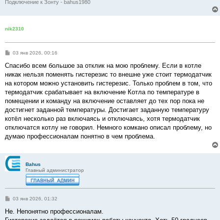
Подключение к Зонту - bahus1980
nik2310
С
03 янв 2026, 00:16
о
о
Спасибо всем большое за отклик на мою проблему. Если в котле
б
никак нельзя поменять гистерезис то внешне уже стоит термодатчик
щ
е
на котором можно установить гистерезис. Только проблем в том, что
н
термодатчик срабатывает на включение Котла по температуре в
и
е
помещении и команду на включение оставляет до тех пор пока не
достигнет заданной температуры. Достигает заданную температуру
котёл несколько раз включаясь и отключаясь, хотя термодатчик
отключатся котлу не говорил. Немного комкано описал проблему, но
думаю профессионалам понятно в чем проблема.
Bahus
Главный администратор
С
03 янв 2026, 01:32
о
о
Не. Непонятно профессионалам.
б