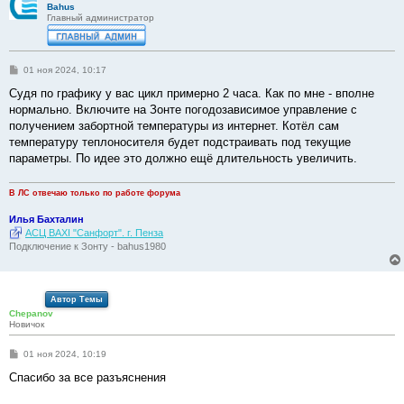
Bahus
Главный администратор
С
01 ноя 2024, 10:17
о
о
Судя по графику у вас цикл примерно 2 часа. Как по мне - вполне
б
нормально. Включите на Зонте погодозависимое управление с
щ
е
получением забортной температуры из интернет. Котёл сам
н
температуру теплоносителя будет подстраивать под текущие
и
е
параметры. По идее это должно ещё длительность увеличить.
В ЛС отвечаю только по работе форума
Илья Бахталин
АСЦ BAXI "Санфорт". г. Пенза
Подключение к Зонту - bahus1980
Автор Темы
Chepanov
Новичок
С
01 ноя 2024, 10:19
о
о
Спасибо за все разъяснения
б
щ