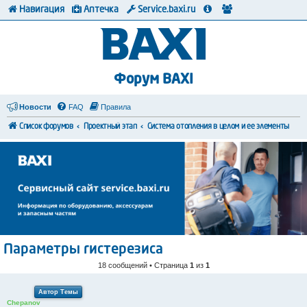
Навигация
Аптечка
Service.baxi.ru
Форум BAXI
Новости
FAQ
Правила
Список форумов
Проектный этап
Система отопления в целом и ее элементы
Параметры гистерезиса
18 сообщений • Страница
1
из
1
Автор Темы
Chepanov