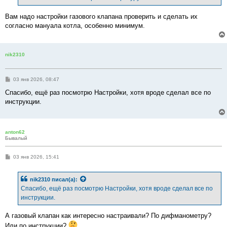
Вам надо настройки газового клапана проверить и сделать их
согласно мануала котла, особенно минимум.
nik2310
С
03 янв 2026, 08:47
о
о
Спасибо, ещё раз посмотрю Настройки, хотя вроде сделал все по
б
инструкции.
щ
е
н
и
е
anton62
Бывалый
С
03 янв 2026, 15:41
о
о
б
nik2310
писал(а):
щ
е
Спасибо, ещё раз посмотрю Настройки, хотя вроде сделал все по
н
инструкции.
и
е
А газовый клапан как интересно настраивали? По дифманометру?
Или по инструкции?