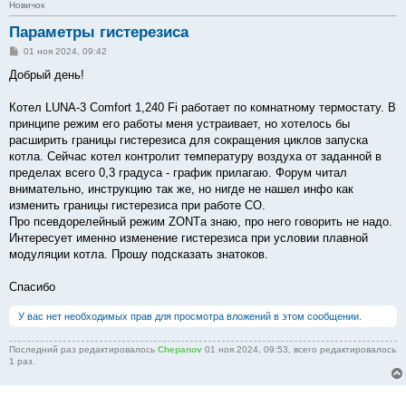
Новичок
Параметры гистерезиса
С
01 ноя 2024, 09:42
о
о
Добрый день!
б
щ
е
Котел LUNA-3 Comfort 1,240 Fi работает по комнатному термостату. В
н
принципе режим его работы меня устраивает, но хотелось бы
и
е
расширить границы гистерезиса для сокращения циклов запуска
котла. Сейчас котел контролит температуру воздуха от заданной в
пределах всего 0,3 градуса - график прилагаю. Форум читал
внимательно, инструкцию так же, но нигде не нашел инфо как
изменить границы гистерезиса при работе СО.
Про псевдорелейный режим ZONTа знаю, про него говорить не надо.
Интересует именно изменение гистерезиса при условии плавной
модуляции котла. Прошу подсказать знатоков.
Спасибо
У вас нет необходимых прав для просмотра вложений в этом сообщении.
Последний раз редактировалось
Chepanov
01 ноя 2024, 09:53, всего редактировалось
1 раз.