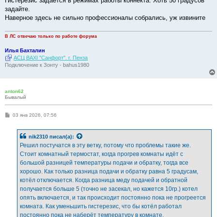
Гистерезис задаётся в режимах работы коннекта. Хоть 50 градусов
щ
е
задайте.
н
Наверное здесь не сильно профессионалы собрались, уж извините
и
е
В ЛС отвечаю только по работе форума
Илья Бахталин
АСЦ BAXI "Санфорт". г. Пенза
Подключение к Зонту - bahus1980
anton62
Бывалый
С
03 янв 2026, 07:56
о
о
б
nik2310
писал(а):
щ
е
Решил постучатся в эту ветку, потому что проблемы такие же.
н
Стоит комнатный термостат, когда прогрев комнаты идёт с
и
е
большой разницей температуры подачи и обратку, тогда все
хорошо. Как только разница подачи и обратку равна 5 градусам,
котёл отключается. Когда разница меду подачей и обратной
получается больше 5 (точно не засекал, но кажется 10гр.) котел
опять включается, и так происходит постоянно пока не прогреется
комната. Как уменьшить гистерезис, что бы котёл работал
постоянно пока не наберёт температуру в комнате.