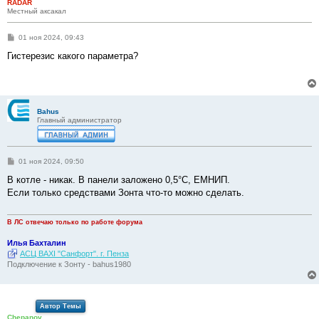
RADAR
Местный аксакал
С
01 ноя 2024, 09:43
о
о
Гистерезис какого параметра?
б
щ
е
н
и
е
Bahus
Главный администратор
С
01 ноя 2024, 09:50
о
о
В котле - никак. В панели заложено 0,5°С, ЕМНИП.
б
Если только средствами Зонта что-то можно сделать.
щ
е
н
и
В ЛС отвечаю только по работе форума
е
Илья Бахталин
АСЦ BAXI "Санфорт". г. Пенза
Подключение к Зонту - bahus1980
Автор Темы
Chepanov