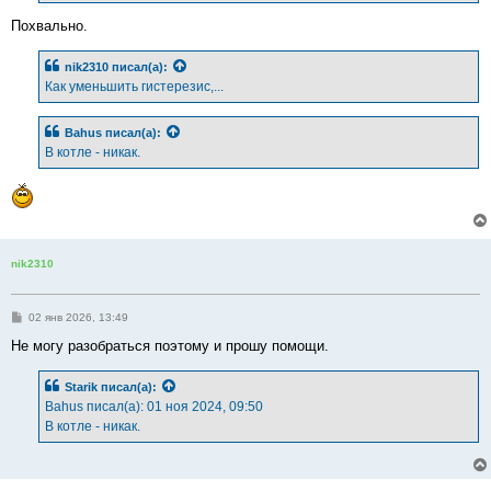
и
е
Похвально.
nik2310
писал(а):
Как уменьшить гистерезис,...
Bahus
писал(а):
В котле - никак.
nik2310
С
02 янв 2026, 13:49
о
о
Не могу разобраться поэтому и прошу помощи.
б
щ
е
Starik
писал(а):
н
Bahus писал(а): 01 ноя 2024, 09:50
и
е
В котле - никак.