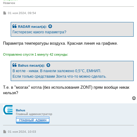
Новичок
С
01 ноя 2024, 09:54
о
о
б
RADAR
писал(а):
щ
е
Гистерезис какого параметра?
н
и
е
Параметра температуры воздуха. Красная линия на графике.
Отправлено спустя 1 минуту 42 секунды:
Bahus
писал(а):
В котле - никак. В панели заложено 0,5°С, ЕМНИП.
Если только средствами Зонта что-то можно сделать.
Т.е. в "мозгах" котла (без использования ZONT) прям вообще никак
нельзя?
Bahus
Главный администратор
С
01 ноя 2024, 10:03
о