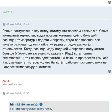
е
н
и
е
nik2310
С
02 янв 2026, 12:43
о
о
Решил постучатся в эту ветку, потому что проблемы такие же. Стоит
б
комнатный термостат, когда прогрев комнаты идёт с большой
щ
е
разницей температуры подачи и обратку, тогда все хорошо. Как
н
только разница подачи и обратку равна 5 градусам, котёл
и
е
отключается. Когда разница меду подачей и обратной получается
больше 5 (точно не засекал, но кажется 10гр.) котел опять
включается, и так происходит постоянно пока не прогреется комната.
Как уменьшить гистерезис, что бы котёл работал постоянно пока не
наберёт температуру в комнате.
Starik
Местный аксакал
С
02 янв 2026, 12:56
о
о
б
nik2310
писал(а):
щ
е
Решил постучатся в эту ветку,...
н