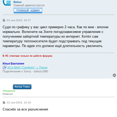
Bahus
Главный администратор
С
01 ноя 2024, 10:17
о
о
Судя по графику у вас цикл примерно 2 часа. Как по мне - вполне
б
нормально. Включите на Зонте погодозависимое управление с
щ
е
получением забортной температуры из интернет. Котёл сам
н
температуру теплоносителя будет подстраивать под текущие
и
е
параметры. По идее это должно ещё длительность увеличить.
В ЛС отвечаю только по работе форума
Илья Бахталин
АСЦ BAXI "Санфорт". г. Пенза
Подключение к Зонту - bahus1980
Автор Темы
Chepanov
Новичок
С
01 ноя 2024, 10:19
о
о
Спасибо за все разъяснения
б
щ