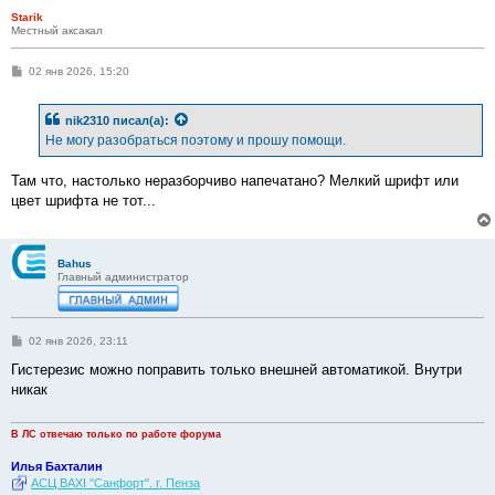
Starik
Местный аксакал
С
02 янв 2026, 15:20
о
о
б
nik2310
писал(а):
щ
е
Не могу разобраться поэтому и прошу помощи.
н
и
е
Там что, настолько неразборчиво напечатано? Мелкий шрифт или
цвет шрифта не тот...
Bahus
Главный администратор
С
02 янв 2026, 23:11
о
о
Гистерезис можно поправить только внешней автоматикой. Внутри
б
никак
щ
е
н
и
В ЛС отвечаю только по работе форума
е
Илья Бахталин
АСЦ BAXI "Санфорт". г. Пенза