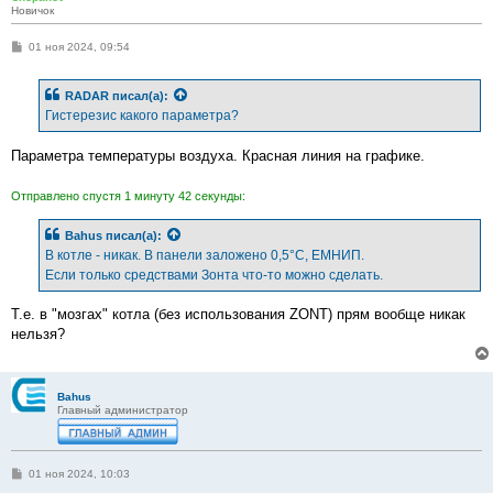
Новичок
С
01 ноя 2024, 09:54
о
о
б
RADAR
писал(а):
щ
е
Гистерезис какого параметра?
н
и
е
Параметра температуры воздуха. Красная линия на графике.
Отправлено спустя 1 минуту 42 секунды:
Bahus
писал(а):
В котле - никак. В панели заложено 0,5°С, ЕМНИП.
Если только средствами Зонта что-то можно сделать.
Т.е. в "мозгах" котла (без использования ZONT) прям вообще никак
нельзя?
Bahus
Главный администратор
С
01 ноя 2024, 10:03
о