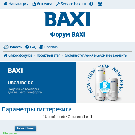
Навигация
Аптечка
Service.baxi.ru
Форум BAXI
Новости
FAQ
Правила
Список форумов
Проектный этап
Система отопления в целом и ее элементы
Параметры гистерезиса
18 сообщений • Страница
1
из
1
Автор Темы
Chepanov