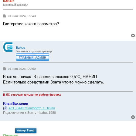
RADAR
Местный аксакал
С
01 ноя 2024, 09:43
о
о
Гистерезис какого параметра?
б
щ
е
н
и
е
Bahus
Главный администратор
С
01 ноя 2024, 09:50
о
о
В котле - никак. В панели заложено 0,5°С, ЕМНИП.
б
Если только средствами Зонта что-то можно сделать.
щ
е
н
и
В ЛС отвечаю только по работе форума
е
Илья Бахталин
АСЦ BAXI "Санфорт". г. Пенза
Подключение к Зонту - bahus1980
Автор Темы
Chepanov