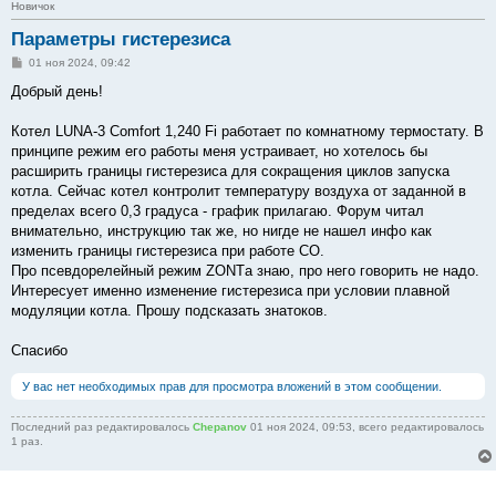
Новичок
Параметры гистерезиса
С
01 ноя 2024, 09:42
о
о
Добрый день!
б
щ
е
Котел LUNA-3 Comfort 1,240 Fi работает по комнатному термостату. В
н
принципе режим его работы меня устраивает, но хотелось бы
и
е
расширить границы гистерезиса для сокращения циклов запуска
котла. Сейчас котел контролит температуру воздуха от заданной в
пределах всего 0,3 градуса - график прилагаю. Форум читал
внимательно, инструкцию так же, но нигде не нашел инфо как
изменить границы гистерезиса при работе СО.
Про псевдорелейный режим ZONTа знаю, про него говорить не надо.
Интересует именно изменение гистерезиса при условии плавной
модуляции котла. Прошу подсказать знатоков.
Спасибо
У вас нет необходимых прав для просмотра вложений в этом сообщении.
Последний раз редактировалось
Chepanov
01 ноя 2024, 09:53, всего редактировалось
1 раз.