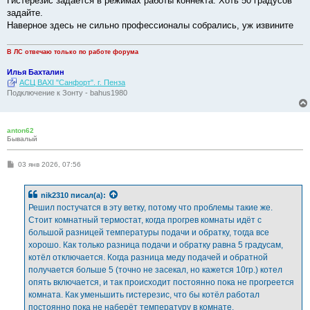
Гистерезис задаётся в режимах работы коннекта. Хоть 50 градусов
щ
е
задайте.
н
Наверное здесь не сильно профессионалы собрались, уж извините
и
е
В ЛС отвечаю только по работе форума
Илья Бахталин
АСЦ BAXI "Санфорт". г. Пенза
Подключение к Зонту - bahus1980
anton62
Бывалый
С
03 янв 2026, 07:56
о
о
б
nik2310
писал(а):
щ
е
Решил постучатся в эту ветку, потому что проблемы такие же.
н
Стоит комнатный термостат, когда прогрев комнаты идёт с
и
е
большой разницей температуры подачи и обратку, тогда все
хорошо. Как только разница подачи и обратку равна 5 градусам,
котёл отключается. Когда разница меду подачей и обратной
получается больше 5 (точно не засекал, но кажется 10гр.) котел
опять включается, и так происходит постоянно пока не прогреется
комната. Как уменьшить гистерезис, что бы котёл работал
постоянно пока не наберёт температуру в комнате.