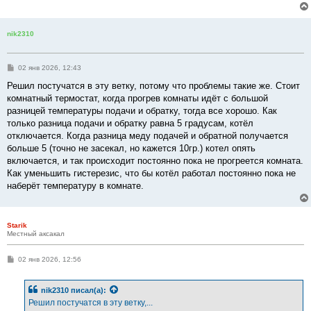
е
н
и
е
nik2310
С
02 янв 2026, 12:43
о
о
Решил постучатся в эту ветку, потому что проблемы такие же. Стоит
б
комнатный термостат, когда прогрев комнаты идёт с большой
щ
е
разницей температуры подачи и обратку, тогда все хорошо. Как
н
только разница подачи и обратку равна 5 градусам, котёл
и
е
отключается. Когда разница меду подачей и обратной получается
больше 5 (точно не засекал, но кажется 10гр.) котел опять
включается, и так происходит постоянно пока не прогреется комната.
Как уменьшить гистерезис, что бы котёл работал постоянно пока не
наберёт температуру в комнате.
Starik
Местный аксакал
С
02 янв 2026, 12:56
о
о
б
nik2310
писал(а):
щ
е
Решил постучатся в эту ветку,...
н