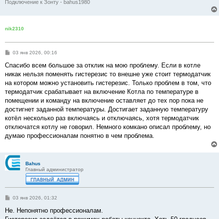
Подключение к Зонту - bahus1980
nik2310
С
03 янв 2026, 00:16
о
о
Спасибо всем большое за отклик на мою проблему. Если в котле
б
никак нельзя поменять гистерезис то внешне уже стоит термодатчик
щ
е
на котором можно установить гистерезис. Только проблем в том, что
н
термодатчик срабатывает на включение Котла по температуре в
и
е
помещении и команду на включение оставляет до тех пор пока не
достигнет заданной температуры. Достигает заданную температуру
котёл несколько раз включаясь и отключаясь, хотя термодатчик
отключатся котлу не говорил. Немного комкано описал проблему, но
думаю профессионалам понятно в чем проблема.
Bahus
Главный администратор
С
03 янв 2026, 01:32
о
о
Не. Непонятно профессионалам.
б