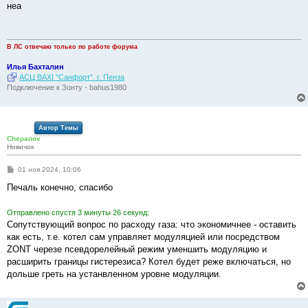
о
неа
б
щ
е
н
и
В ЛС отвечаю только по работе форума
е
Илья Бахталин
АСЦ BAXI "Санфорт". г. Пенза
Подключение к Зонту - bahus1980
Автор Темы
Chepanov
Новичок
С
01 ноя 2024, 10:06
о
о
Печаль конечно, спасибо
б
щ
е
Отправлено спустя 3 минуты 26 секунд:
н
Сопутствующий вопрос по расходу газа: что экономичнее - оставить
и
е
как есть, т.е. котел сам управляет модуляцией или посредством
ZONT черезе псевдорелейный режим уменшить модуляцию и
расширить границы гистерезиса? Котел будет реже включаться, но
дольше греть на устанвленном уровне модуляции.