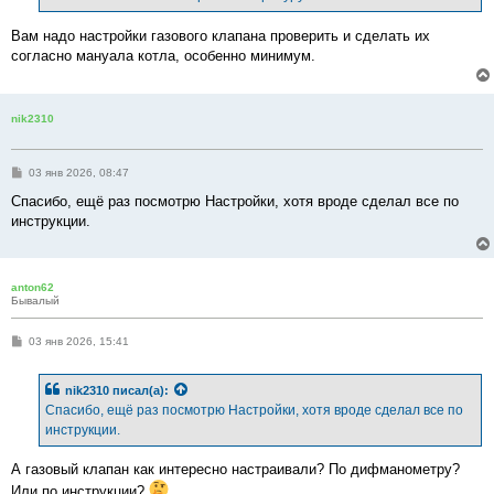
Вам надо настройки газового клапана проверить и сделать их
согласно мануала котла, особенно минимум.
nik2310
С
03 янв 2026, 08:47
о
о
Спасибо, ещё раз посмотрю Настройки, хотя вроде сделал все по
б
инструкции.
щ
е
н
и
е
anton62
Бывалый
С
03 янв 2026, 15:41
о
о
б
nik2310
писал(а):
щ
е
Спасибо, ещё раз посмотрю Настройки, хотя вроде сделал все по
н
инструкции.
и
е
А газовый клапан как интересно настраивали? По дифманометру?
Или по инструкции?