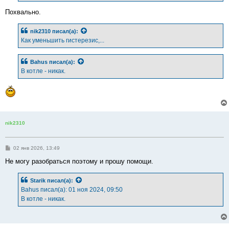
и
е
Похвально.
nik2310
писал(а):
Как уменьшить гистерезис,...
Bahus
писал(а):
В котле - никак.
nik2310
С
02 янв 2026, 13:49
о
о
Не могу разобраться поэтому и прошу помощи.
б
щ
е
Starik
писал(а):
н
Bahus писал(а): 01 ноя 2024, 09:50
и
е
В котле - никак.