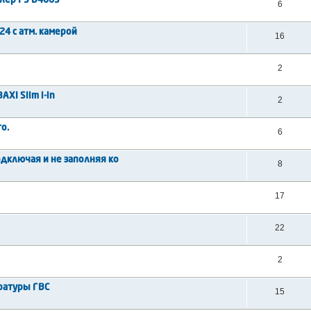
лер FS B400S
6
24 с атм. камерой
16
2
XI Slim i-in
2
о.
6
дключая и не заполняя ко
8
17
22
2
ературы ГВС
15