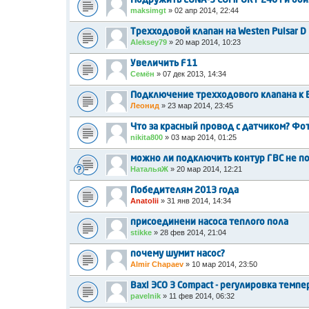
Подружить LUNA-3 COMFORT 240 i и бой
maksimgt
»
02 апр 2014, 22:44
Трехходовой клапан на Westen Pulsar D 
Aleksey79
»
20 мар 2014, 10:23
Увеличить F11
Семён
»
07 дек 2013, 14:34
Подключение трехходового клапана к BA
Леонид
»
23 мар 2014, 23:45
Что за красный провод с датчиком? Фот
nikita800
»
03 мар 2014, 01:25
можно ли подключить контур ГВС не по
НатальяЖ
»
20 мар 2014, 12:21
Победителям 2013 года
Anatolii
»
31 янв 2014, 14:34
присоединени насоса теплого пола
stikke
»
28 фев 2014, 21:04
почему шумит насос?
Almir Chapaev
»
10 мар 2014, 23:50
Baxi ЭСО 3 Compact - регулировка темп
pavelnik
»
11 фев 2014, 06:32