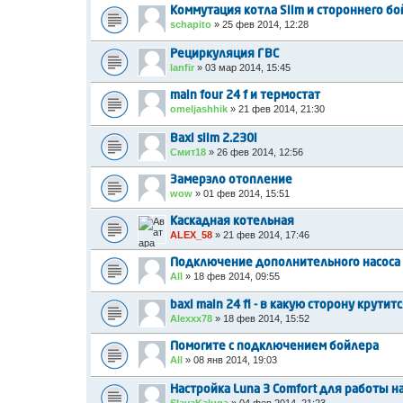
Коммутация котла Slim и стороннего б
schapito
»
25 фев 2014, 12:28
Рециркуляция ГВС
lanfir
»
03 мар 2014, 15:45
main four 24 f и термостат
omeljashhik
»
21 фев 2014, 21:30
Baxi slim 2.230i
Смит18
»
26 фев 2014, 12:56
Замерзло отопление
wow
»
01 фев 2014, 15:51
Каскадная котельная
ALEX_58
»
21 фев 2014, 17:46
Подключение дополнительного насоса
All
»
18 фев 2014, 09:55
baxi main 24 fi - в какую сторону крутит
Alexxx78
»
18 фев 2014, 15:52
Помогите с подключением бойлера
All
»
08 янв 2014, 19:03
Настройка Luna 3 Comfort для работы 
SlavaKaluga
»
04 фев 2014, 21:23