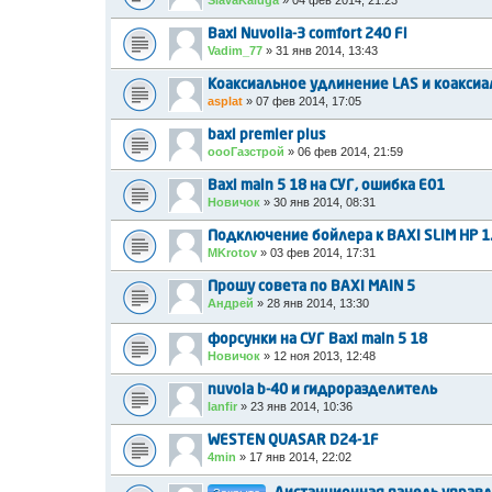
Baxi Nuvolla-3 comfort 240 Fi
Vadim_77
»
31 янв 2014, 13:43
Коаксиальное удлинение LAS и коаксиа
asplat
»
07 фев 2014, 17:05
baxi premier plus
оооГазстрой
»
06 фев 2014, 21:59
Baxi main 5 18 на СУГ, ошибка E01
Новичок
»
30 янв 2014, 08:31
Подключение бойлера к BAXI SLIM HP 1
MKrotov
»
03 фев 2014, 17:31
Прошу совета по BAXI MAIN 5
Андрей
»
28 янв 2014, 13:30
форсунки на СУГ Baxi main 5 18
Новичок
»
12 ноя 2013, 12:48
nuvola b-40 и гидроразделитель
lanfir
»
23 янв 2014, 10:36
WESTEN QUASAR D24-1F
4min
»
17 янв 2014, 22:02