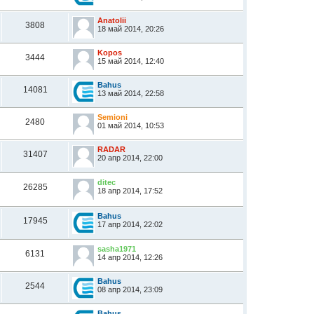
Anatolii
3808
18 май 2014, 20:26
Kopos
3444
15 май 2014, 12:40
Bahus
14081
13 май 2014, 22:58
Semioni
2480
01 май 2014, 10:53
RADAR
31407
20 апр 2014, 22:00
ditec
26285
18 апр 2014, 17:52
Bahus
17945
17 апр 2014, 22:02
sasha1971
6131
14 апр 2014, 12:26
Bahus
2544
08 апр 2014, 23:09
Bahus