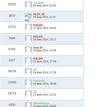
schapito
20551
05 мар 2014, 01:09
ALEX_58
3970
04 мар 2014, 21:27
RADAR
27221
27 фев 2014, 09:54
RADAR
7640
26 фев 2014, 23:17
Serg 69
6764
24 фев 2014, 13:09
RADAR
2327
21 фев 2014, 17:59
All
38134
19 фев 2014, 17:28
Alexxx78
25455
18 фев 2014, 18:08
All
18725
13 фев 2014, 12:22
SlavaKaluga
4330
10 фев 2014, 08:46