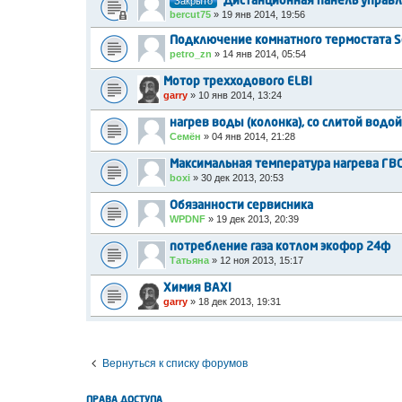
Закрыто
Дистанционная панель управл
bercut75
»
19 янв 2014, 19:56
Подключение комнатного термостата S
petro_zn
»
14 янв 2014, 05:54
Мотор трехходового ELBI
garry
»
10 янв 2014, 13:24
нагрев воды (колонка), со слитой водо
Семён
»
04 янв 2014, 21:28
Максимальная температура нагрева ГВС
boxi
»
30 дек 2013, 20:53
Обязанности сервисника
WPDNF
»
19 дек 2013, 20:39
потребление газа котлом экофор 24ф
Татьяна
»
12 ноя 2013, 15:17
Химия BAXI
garry
»
18 дек 2013, 19:31
Вернуться к списку форумов
ПРАВА ДОСТУПА