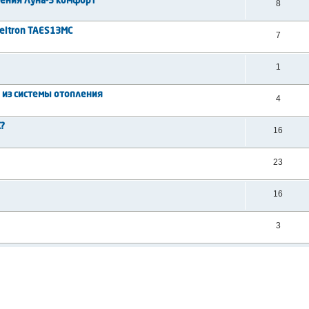
ения Луна-3 комфорт
8
eitron TAES13MC
7
1
й из системы отопления
4
?
16
23
16
3