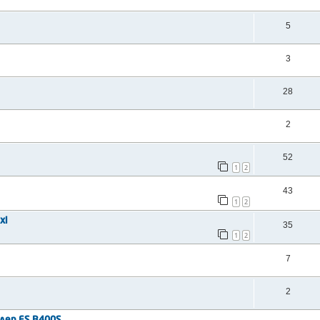
5
3
28
2
52
1
2
43
1
2
xi
35
1
2
7
2