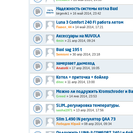
Надежность системы котла Baxi
birgevik1
»
16 май 2014, 23:42
Luna 3 Comfort 240 Fi работа летом
Павел_44
»
14 май 2014, 17:21
Аксессуары на NUVOLA
4min
»
21 апр 2014, 09:24
Baxi sag 195 t
Semioni
»
30 апр 2014, 23:18
замерзает дымоход
Anatolii
»
17 апр 2014, 16:05
Котел + приточка + бойлер
ditec
»
11 апр 2014, 13:00
Можно ли подружить Kromschroder и Ba
Greed
»
14 янв 2014, 23:53
SLIM...регулировка температуры.
sasha1971
»
13 апр 2014, 17:56
Slim 1.490 iN регулятор QAA 73
Лебедев Юрий
»
08 апр 2014, 09:34