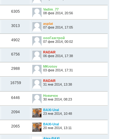
Vadim_77
6305
08 фев 2014, 20:56
asplat
3013
07 фев 2014, 17:05
оооГазстрой
4902
07 фев 2014, 00:02
RADAR
6756
06 фев 2014, 17:38
MKrotov
2988
03 фев 2014, 17:31
RADAR
16759
31 янв 2014, 13:38
Новичок
6446
30 янв 2014, 08:23
BAXI-Ural
2094
23 янв 2014, 10:48
BAXI-Ural
2065
20 янв 2014, 13:11
Alex-BAXI