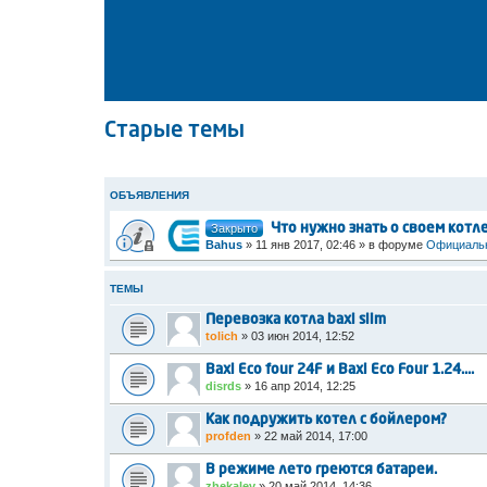
Старые темы
ОБЪЯВЛЕНИЯ
Закрыто
Что нужно знать о своем котл
Bahus
»
11 янв 2017, 02:46
» в форуме
Официальн
ТЕМЫ
Перевозка котла baxi slim
tolich
»
03 июн 2014, 12:52
Baxi Eco four 24F и Baxi Eco Four 1.24....
disrds
»
16 апр 2014, 12:25
Как подружить котел с бойлером?
profden
»
22 май 2014, 17:00
В режиме лето греются батареи.
zhekalev
»
20 май 2014, 14:36