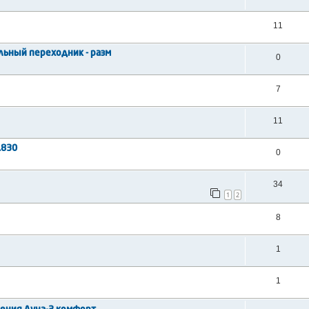
11
льный переходник - разм
0
7
11
.830
0
34
1
2
8
1
1