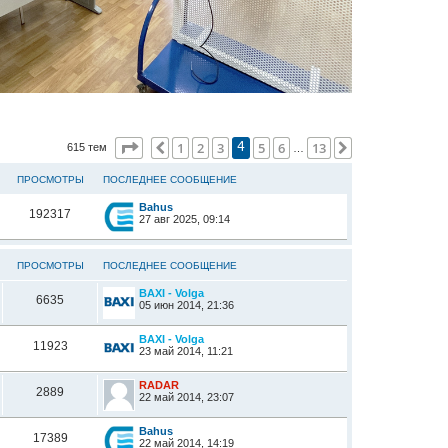
Страница
4
из
13
1
2
3
5
6
13
Пред.
След.
615 тем
4
…
ПРОСМОТРЫ
ПОСЛЕДНЕЕ СООБЩЕНИЕ
Bahus
192317
27 авг 2025, 09:14
ПРОСМОТРЫ
ПОСЛЕДНЕЕ СООБЩЕНИЕ
BAXI - Volga
6635
05 июн 2014, 21:36
BAXI - Volga
11923
23 май 2014, 11:21
RADAR
2889
22 май 2014, 23:07
Bahus
17389
22 май 2014, 14:19