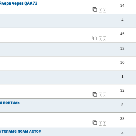
ойлера через QAA73
34
1
2
4
45
1
2
12
10
1
32
1
2
ся вентиль
5
38
1
2
на теплые полы летом
4