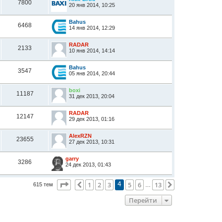
7800
20 янв 2014, 10:25
Bahus
6468
14 янв 2014, 12:29
RADAR
2133
10 янв 2014, 14:14
Bahus
3547
05 янв 2014, 20:44
boxi
11187
31 дек 2013, 20:04
RADAR
12147
29 дек 2013, 01:16
AlexRZN
23655
27 дек 2013, 10:31
garry
3286
24 дек 2013, 01:43
Страница
4
из
13
1
2
3
5
6
13
Пред.
След.
615 тем
4
…
Перейти