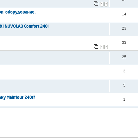
1
2
п. оборудование.
14
XI NUVOLA3 Comfort 240i
23
33
1
2
25
3
5
ну Mainfour 240f?
1