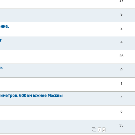
17
9
ение.
2
т
4
26
ть
0
1
нтиметров, 600 км южнее Москвы
4
2
6
33
1
2