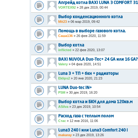
Апгрейд котла BAXI LUNA 3 COMFORT 31
VORTEX92
»
28 дек 2019, 00:44
Выбор конденсационного котла
Mit23
»
06 мар 2019, 09:42
Помощь в выборе газового котла.
Саша136
»
26 фев 2020, 11:59
Выбор котла
inflicted
»
22 фев 2020, 13:07
BAXI NUVOLA Duo-Tec+ 24 GA или 16 GA?
Valery
»
04 фев 2020, 14:51
Luna 3 + ТП + бкн + радиаторы
Eklips2
»
20 янв 2020, 21:23
LUNA Duo-tec IN+
PSM
»
30 дек 2019, 16:20
Выбор котла и БКН для дома 120кв.м
ASilva
»
23 дек 2019, 10:54
Расход газа с теплым полом
Стас
»
12 янв 2016, 11:06
Luna3 240 i или Luna3 Comfort 240 i
makaray
»
23 дек 2019, 13:26