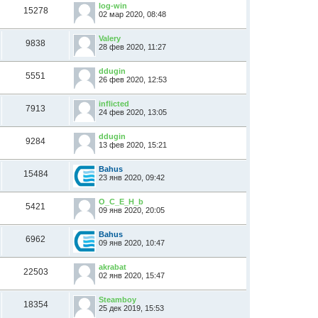
log-win
15278
02 мар 2020, 08:48
Valery
9838
28 фев 2020, 11:27
ddugin
5551
26 фев 2020, 12:53
inflicted
7913
24 фев 2020, 13:05
ddugin
9284
13 фев 2020, 15:21
Bahus
15484
23 янв 2020, 09:42
O_C_E_H_b
5421
09 янв 2020, 20:05
Bahus
6962
09 янв 2020, 10:47
akrabat
22503
02 янв 2020, 15:47
Steamboy
18354
25 дек 2019, 15:53