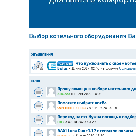
Выбор котельного оборудования Ba
ОБЪЯВЛЕНИЯ
Закрыто
Что нужно знать о своем котл
Bahus
»
11 янв 2017, 02:46
» в форуме
Официальн
ТЕМЫ
Прошу помощи в выборе настенного дв
Анжела
»
12 окт 2020, 10:03
Помогите выбрать котёл
Оля Иконникова
»
07 окт 2020, 09:15
Переход на газ. Нужна помощь в подбор
Гога
»
02 окт 2020, 08:29
BAXI Luna Duo+1.12 с теплыми полами
марсель
»
21 мар 2019, 13:19