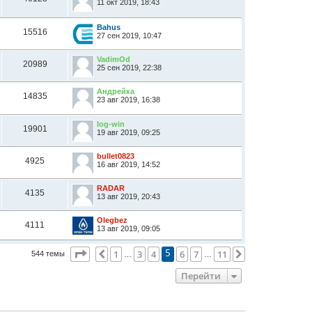
11 окт 2019, 18:43
Bahus
15516
27 сен 2019, 10:47
VadimOd
20989
25 сен 2019, 22:38
Андрейка
14835
23 авг 2019, 16:38
log-win
19901
19 авг 2019, 09:25
bullet0823
4925
16 авг 2019, 14:52
RADAR
4135
13 авг 2019, 20:43
Olegbez
4111
13 авг 2019, 09:05
Страница
5
из
11
1
3
4
6
7
11
Пред.
След.
544 темы
5
…
…
Перейти