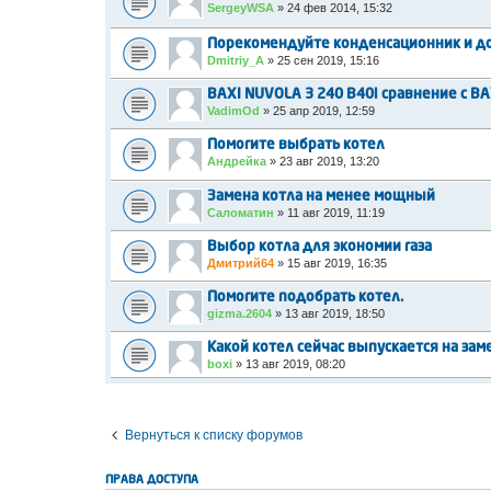
SergeyWSA
»
24 фев 2014, 15:32
Порекомендуйте конденсационник и до
Dmitriy_A
»
25 сен 2019, 15:16
BAXI NUVOLA 3 240 B40i сравнение с BA
VadimOd
»
25 апр 2019, 12:59
Помогите выбрать котел
Андрейка
»
23 авг 2019, 13:20
Замена котла на менее мощный
Саломатин
»
11 авг 2019, 11:19
Выбор котла для экономии газа
Дмитрий64
»
15 авг 2019, 16:35
Помогите подобрать котел.
gizma.2604
»
13 авг 2019, 18:50
Какой котел сейчас выпускается на заме
boxi
»
13 авг 2019, 08:20
Вернуться к списку форумов
ПРАВА ДОСТУПА