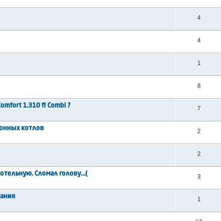
4
4
1
8
omfort 1.310 fi Combi ?
7
онных котлов
2
2
тельную. Сломал голову...(
3
вания
1