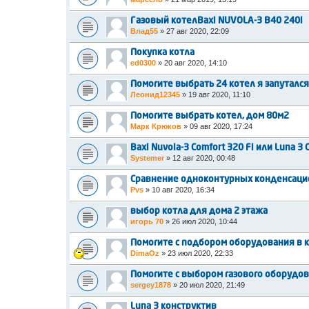
Газовый котелBaxi NUVOLA-3 B40 240i
Влад55
»
27 авг 2020, 22:09
Покупка котла
ed0300
»
20 авг 2020, 14:10
Помогите выбрать 24 котел я запутался
Леонид12345
»
19 авг 2020, 11:10
Помогите выбрать котел, дом 80м2
Марк Крюков
»
09 авг 2020, 17:24
Baxi Nuvola-3 Comfort 320 Fi или Luna 3 C
Systemer
»
12 авг 2020, 00:48
Сравнение одноконтурных конденсаци
Pvs
»
10 авг 2020, 16:34
выбор котла для дома 2 этажа
игорь 70
»
26 июл 2020, 10:44
Помогите с подбором оборудования в ко
DimaOz
»
23 июл 2020, 22:33
Помогите с выбором газового оборудо
sergey1878
»
20 июл 2020, 21:49
Luna 3 конструктив