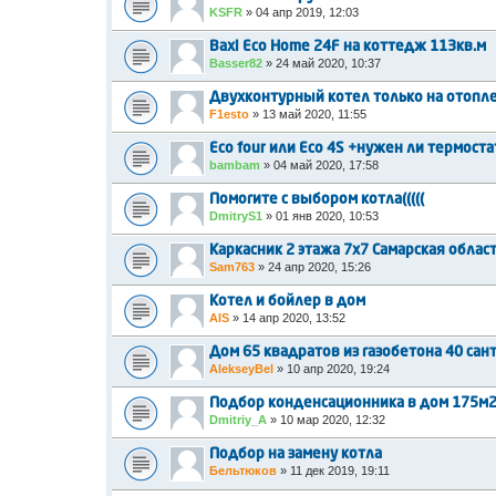
KSFR
»
04 апр 2019, 12:03
Baxi Eco Home 24F на коттедж 113кв.м
Basser82
»
24 май 2020, 10:37
Двухконтурный котел только на отопл
F1esto
»
13 май 2020, 11:55
Eco four или Eco 4S +нужен ли термоста
bambam
»
04 май 2020, 17:58
Помогите с выбором котла(((((
DmitryS1
»
01 янв 2020, 10:53
Каркасник 2 этажа 7х7 Самарская облас
Sam763
»
24 апр 2020, 15:26
Котел и бойлер в дом
AIS
»
14 апр 2020, 13:52
Дом 65 квадратов из газобетона 40 са
AlekseyBel
»
10 апр 2020, 19:24
Подбор конденсационника в дом 175м
Dmitriy_A
»
10 мар 2020, 12:32
Подбор на замену котла
Бельтюков
»
11 дек 2019, 19:11