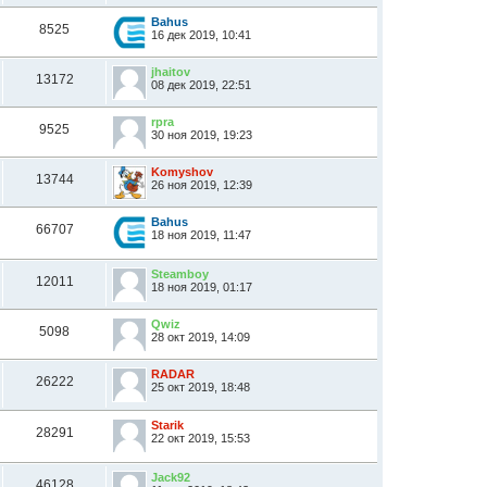
Bahus
8525
16 дек 2019, 10:41
jhaitov
13172
08 дек 2019, 22:51
rpra
9525
30 ноя 2019, 19:23
Komyshov
13744
26 ноя 2019, 12:39
Bahus
66707
18 ноя 2019, 11:47
Steamboy
12011
18 ноя 2019, 01:17
Qwiz
5098
28 окт 2019, 14:09
RADAR
26222
25 окт 2019, 18:48
Starik
28291
22 окт 2019, 15:53
Jack92
46128