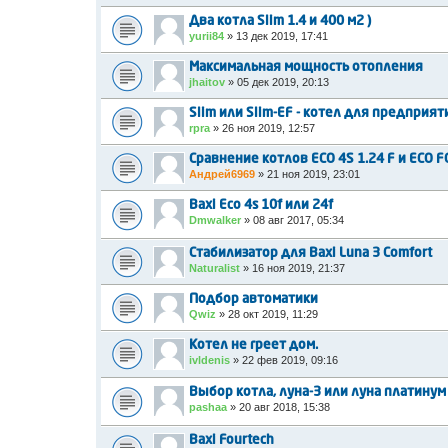
Два котла Slim 1.4 и 400 м2 )
yurii84
»
13 дек 2019, 17:41
Максимальная мощность отопления
jhaitov
»
05 дек 2019, 20:13
Slim или Slim-EF - котел для предприят
rpra
»
26 ноя 2019, 12:57
Сравнение котлов ECO 4S 1.24 F и ECO FO
Андрей6969
»
21 ноя 2019, 23:01
Baxi Eco 4s 10f или 24f
Dmwalker
»
08 авг 2017, 05:34
Стабилизатор для Baxi Luna 3 Comfort
Naturalist
»
16 ноя 2019, 21:37
Подбор автоматики
Qwiz
»
28 окт 2019, 11:29
Котел не греет дом.
ivldenis
»
22 фев 2019, 09:16
Выбор котла, луна-3 или луна платинум
pashaa
»
20 авг 2018, 15:38
Baxi Fourtech