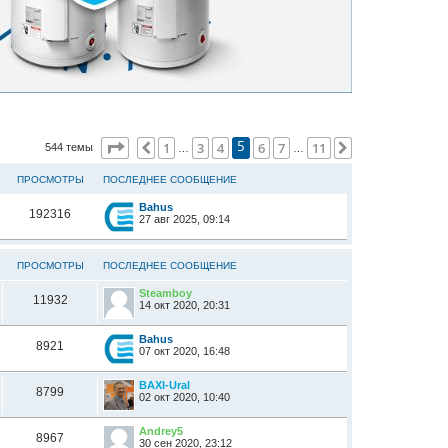
Страница
5
из
11
1
3
4
6
7
11
Пред.
След.
544 темы
5
…
…
ПРОСМОТРЫ
ПОСЛЕДНЕЕ СООБЩЕНИЕ
Bahus
192316
27 авг 2025, 09:14
ПРОСМОТРЫ
ПОСЛЕДНЕЕ СООБЩЕНИЕ
Steamboy
11932
14 окт 2020, 20:31
Bahus
8921
07 окт 2020, 16:48
BAXI-Ural
8799
02 окт 2020, 10:40
Andrey5
8967
30 сен 2020, 23:12