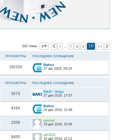
Страница
10
из
11
1
7
8
9
11
Пред.
След.
502 темы
10
…
ПРОСМОТРЫ
ПОСЛЕДНЕЕ СООБЩЕНИЕ
Bahus
192316
27 авг 2025, 09:14
ПРОСМОТРЫ
ПОСЛЕДНЕЕ СООБЩЕНИЕ
BAXI - Volga
5573
27 дек 2016, 17:57
Bahus
9154
24 дек 2016, 12:48
ppvlad
2550
19 дек 2016, 15:06
alb2911
8455
10 дек 2016, 11:13