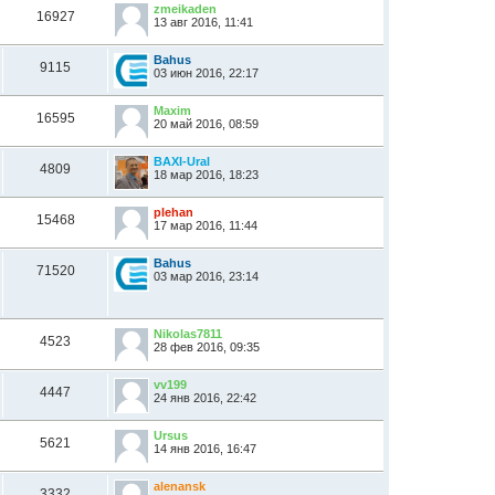
zmeikaden
16927
13 авг 2016, 11:41
Bahus
9115
03 июн 2016, 22:17
Maxim
16595
20 май 2016, 08:59
BAXI-Ural
4809
18 мар 2016, 18:23
plehan
15468
17 мар 2016, 11:44
Bahus
71520
03 мар 2016, 23:14
Nikolas7811
4523
28 фев 2016, 09:35
vv199
4447
24 янв 2016, 22:42
Ursus
5621
14 янв 2016, 16:47
alenansk
3332