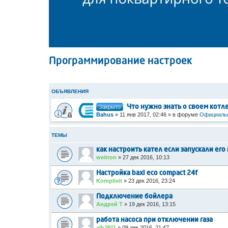
Программирование настроек
ОБЪЯВЛЕНИЯ
Закрыто
Что нужно знать о своем котл
Bahus
»
11 янв 2017, 02:46
» в форуме
Официальн
ТЕМЫ
как настроить кател если запускали ег
weitron
»
27 дек 2016, 10:13
Настройка baxi eco compact 24f
Komplivit
»
23 дек 2016, 23:24
Подключение бойлера
Андрей Т
»
19 дек 2016, 13:15
работа насоса при отключении газа
alb2911
»
09 дек 2016, 21:47