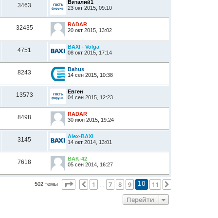
Виталий1
3463
23 окт 2015, 09:10
RADAR
32435
20 окт 2015, 13:02
BAXI - Volga
4751
08 окт 2015, 17:14
Bahus
8243
14 сен 2015, 10:38
Евген
13573
04 сен 2015, 12:23
RADAR
8498
30 июн 2015, 19:24
Alex-BAXI
3145
14 окт 2014, 13:01
BAK-42
7618
05 сен 2014, 16:27
Страница
10
из
11
1
7
8
9
11
Пред.
След.
502 темы
10
…
Перейти