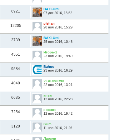
BAXI-Ural
6921
07 дек 2016, 13:52
plehan
12205
28 ноя 2016, 15:29
BAXI-Ural
3739
25 ноя 2016, 10:48
Игорь-2
4551
23 ноя 2016, 19:49
Bahus
9584
23 ноя 2016, 16:29
VLADIMIR90
4040
22 ноя 2016, 13:21
ansar
6635
13 ноя 2016, 22:28
doctore
7254
12 ноя 2016, 19:42
Gum
3120
11 ноя 2016, 21:26
Ларлен