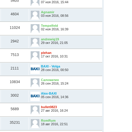
5405
07 ноя 2016, 15:44
Agnamir
4604
03 ноя 2016, 08:56
Tempelfeld
11024
02 ноя 2016, 16:39
andrewig19
2942
29 окт 2016, 21:05
plehan
7513
17 окт 2016, 10:31
BAXI - Volga
2111
28 сен 2016, 00:50
Саломатин
10834
26 сен 2016, 15:24
Alex-BAXI
3002
05 сен 2016, 14:36
bullet0823
5689
27 авг 2016, 16:24
RomRum
35231
18 авг 2016, 22:51