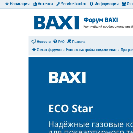
Навигация
Аптечка
Service.baxi.ru
Информация
О 
Форум BAXI
Крупнейший профессиональный
Новости
FAQ
Правила
Список форумов
Монтаж, настройка, подключение
Програ