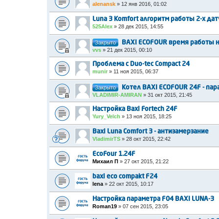
alenansk
»
12 янв 2016, 01:02
Luna 3 Komfort алгоритм работы 2-х да
525Alex
»
28 дек 2015, 14:55
Закрыто
BAXI ECOFOUR время работы н
vvs
»
21 дек 2015, 00:10
Проблема с Duo-tec Compact 24
munir
»
11 ноя 2015, 06:37
Закрыто
Котел BAXI ECOFOUR 24F - пар
VLADIMIR-AMIRAN
»
31 окт 2015, 21:45
Настройка Baxi Fortech 24F
Yury_Velch
»
13 ноя 2015, 18:25
Baxi Luna Comfort 3 - антизамерзание
VladimirTS
»
28 окт 2015, 22:42
EcoFour 1.24F
Михаил П
»
27 окт 2015, 21:22
baxi eco compakt F24
lena
»
22 окт 2015, 10:17
Настройка параметра F04 BAXI LUNA-3
Roman19
»
07 сен 2015, 23:05