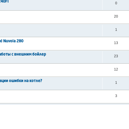
240Fi
0
20
1
i Nuvola 280
13
работы с внешним бойлер
23
12
ации ошибки на котле?
1
3