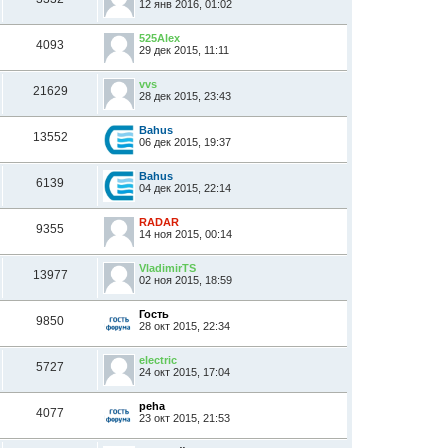
12 янв 2016, 01:02
525Alex
4093
29 дек 2015, 11:11
vvs
21629
28 дек 2015, 23:43
Bahus
13552
06 дек 2015, 19:37
Bahus
6139
04 дек 2015, 22:14
RADAR
9355
14 ноя 2015, 00:14
VladimirTS
13977
02 ноя 2015, 18:59
Гость
9850
28 окт 2015, 22:34
electric
5727
24 окт 2015, 17:04
peha
4077
23 окт 2015, 21:53