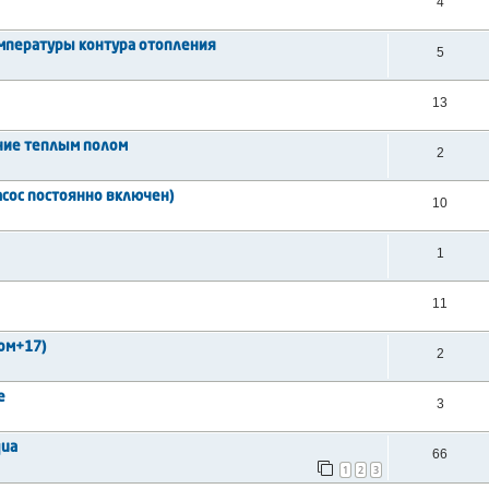
4
емпературы контура отопления
5
13
ение теплым полом
2
насос постоянно включен)
10
1
11
ом+17)
2
е
3
qua
66
1
2
3