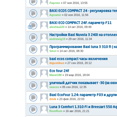
Ларлен
»
07 ноя 2016, 13:55
BAXI ECO5 COMPACT 24 - регулировка т
Agnamir
»
02 ноя 2016, 11:56
BAXI ECO COMPACT 24F. параметр F11
aleshka220
»
14 окт 2016, 09:49
Настройки Baxi Nuvola 3 240i на отопл
andrewig19
»
29 окт 2016, 11:34
Программирование Baxi luna 3 310 fi ( 
Smol
»
14 окт 2016, 08:30
baxi ecos compact часы включения
digustibus
»
27 сен 2016, 20:12
Eco four 24f
Marat188
»
19 мар 2016, 18:04
уличный датчик показывает -30 (за окн
vascos
»
05 сен 2016, 12:35
Baxi EcoFour 1.24: параметр F03 и други
dmik
»
23 фев 2016, 22:03
Luna 3 Comfort 1.310 Fi и Breezart 550 A
RomRum
»
16 авг 2016, 21:21