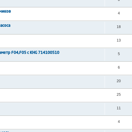
тчиков
4
асоса
18
13
аметр F04,F05 с KHG 714100510
5
6
20
25
11
4