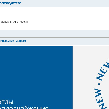
производителе
 форум BAXI в России
ммирование настроек