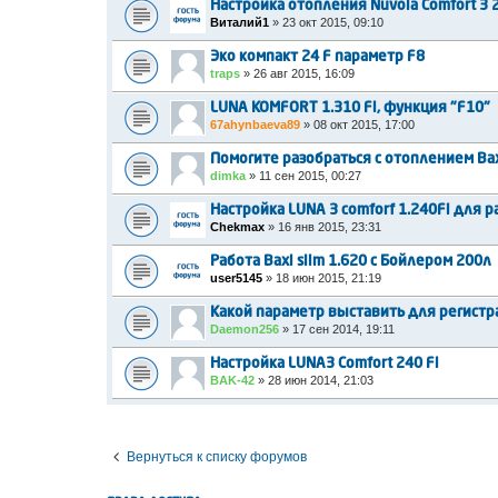
Настройка отопления Nuvola Comfort 3 
Виталий1
»
23 окт 2015, 09:10
Эко компакт 24 F параметр F8
traps
»
26 авг 2015, 16:09
LUNA KOMFORT 1.310 Fi, функция "F10"
67ahynbaeva89
»
08 окт 2015, 17:00
Помогите разобраться с отоплением Bax
dimka
»
11 сен 2015, 00:27
Настройка LUNA 3 comforf 1.240Fi для 
Chekmax
»
16 янв 2015, 23:31
Работа Baxi slim 1.620 с Бойлером 200л
user5145
»
18 июн 2015, 21:19
Какой параметр выставить для регистр
Daemon256
»
17 сен 2014, 19:11
Настройка LUNA3 Comfort 240 Fi
BAK-42
»
28 июн 2014, 21:03
Вернуться к списку форумов