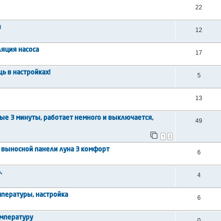
22
я
12
ляция насоса
17
щь в настройках!
5
13
ые 3 минуты, работает немного и выключается,
49
1
2
 выносной панели луна 3 комфорт
6
.
4
мпературы, настройка
6
емпературу
0