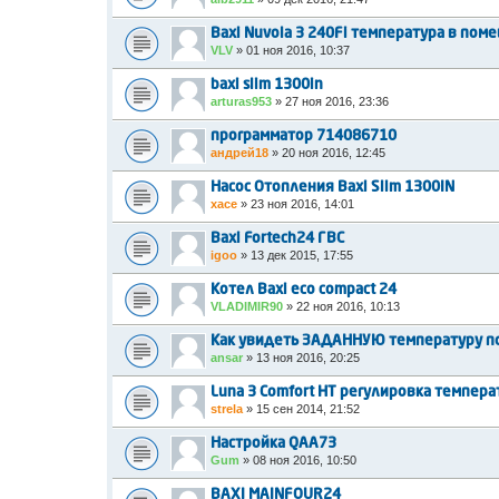
Baxi Nuvola 3 240Fi температура в пом
VLV
»
01 ноя 2016, 10:37
baxi slim 1300in
arturas953
»
27 ноя 2016, 23:36
программатор 714086710
андрей18
»
20 ноя 2016, 12:45
Насос Отопления Baxi Slim 1300IN
xace
»
23 ноя 2016, 14:01
Baxi Fortech24 ГВС
igoo
»
13 дек 2015, 17:55
Котел Baxi eco compact 24
VLADIMIR90
»
22 ноя 2016, 10:13
Как увидеть ЗАДАННУЮ температуру по
ansar
»
13 ноя 2016, 20:25
Luna 3 Comfort HT регулировка темпер
strela
»
15 сен 2014, 21:52
Настройка QAA73
Gum
»
08 ноя 2016, 10:50
BAXI MAINFOUR24