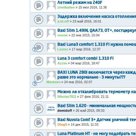
Летний режим на 240F
zmeikaden
»
15 июл 2016, 11:36
Задержка включения насоса отоплени
a.tit.off
»
23 май 2016, 16:01
Baxi Slim 1.49iN, QAA73, OT+, постцирку
vovvw
»
22 янв 2015, 15:04
Baxi Luna3 comfort 1.310 Fi нужна помо
Lexins
»
17 мар 2016, 12:37
Luna 3 comfort combi 1.310 Fi
Azzee
»
04 мар 2016, 18:47
BAXI LUNA 280i включается через кажд
разве это нормально - 3 минуты???
Матвеич
»
24 янв 2016, 02:07
Можно ли откалибровать термометр на
Nikolas7811
»
27 фев 2016, 21:11
Baxi Slim 1.620 - минимальная мощность
demidoff
»
26 май 2015, 09:33
Baxi Nuvola Comf 3+ Датчик уличной те
OlegS
»
14 дек 2015, 11:33
Luna Platinum HT - не могу подобрать т