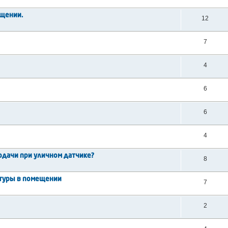
ещении.
12
7
4
6
6
4
дачи при уличном датчике?
8
атуры в помещении
7
2