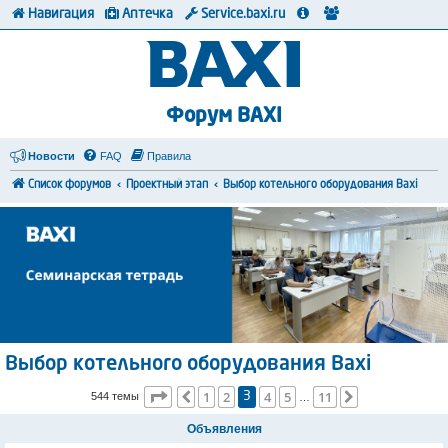
Навигация
Аптечка
Service.baxi.ru
Форум BAXI
Новости
FAQ
Правила
Список форумов
Проектный этап
Выбор котельного оборудования Baxi
Выбор котельного оборудования Baxi
Страница
3
из
11
1
2
4
5
11
Пред.
След.
544 темы
3
…
Объявления