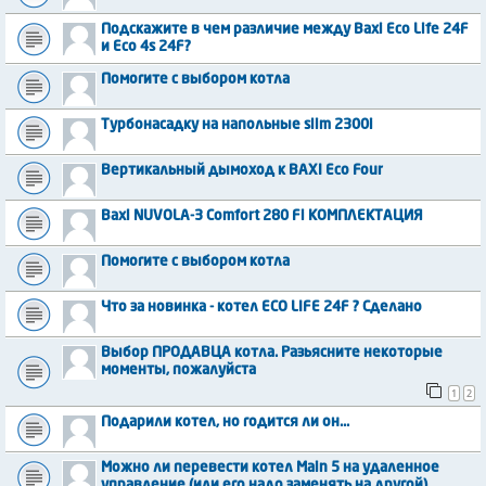
Подскажите в чем различие между Baxi Eco Life 24F
и Eco 4s 24F?
Помогите с выбором котла
Турбонасадку на напольные slim 2300i
Вертикальный дымоход к BAXI Eco Four
Baxi NUVOLA-3 Comfort 280 Fi КОМПЛЕКТАЦИЯ
Помогите с выбором котла
Что за новинка - котел ECO LIFE 24F ? Сделано
Выбор ПРОДАВЦА котла. Разьясните некоторые
моменты, пожалуйста
1
2
Подарили котел, но годится ли он...
Можно ли перевести котел Main 5 на удаленное
управление (или его надо заменять на другой)