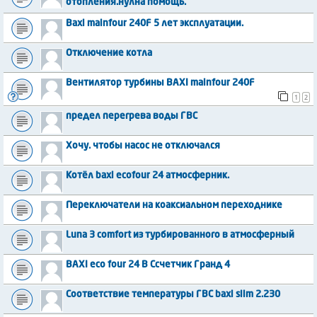
отопления.нулна помощь.
Baxi mainfour 240F 5 лет эксплуатации.
Отключение котла
Вентилятор турбины BAXI mainfour 240F
1
2
предел перегрева воды ГВС
Хочу. чтобы насос не отключался
Котёл baxi ecofour 24 атмосферник.
Переключатели на коаксиальном переходнике
Luna 3 comfort из турбированного в атмосферный
BAXI eco four 24 B Cсчетчик Гранд 4
Соответствие температуры ГВС baxi slim 2.230