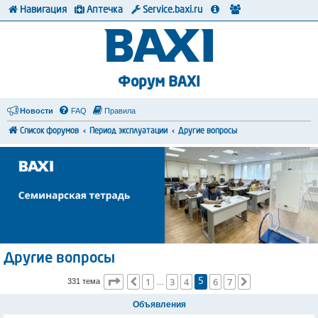
Навигация
Аптечка
Service.baxi.ru
Форум BAXI
Новости
FAQ
Правила
Список форумов
Период эксплуатации
Другие вопросы
Другие вопросы
Страница
5
из
7
1
3
4
6
7
Пред.
След.
331 тема
5
…
Объявления