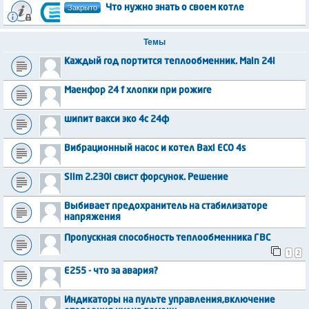
Закрыто
Что нужно знать о своем котле
Темы
Каждый год портится теплообменник. Main 24i
Маенфор 24 f хлопки при рожиге
шипит вакси эко 4с 24ф
Вибрационный насос и котел Baxi ECO 4s
Slim 2.230i свист форсунок. Решение
Выбивает предохранитель на стабилизаторе
напряжения
Пропускная способность теплообменника ГВС
1
2
E255 - что за авария?
Индикаторы на пульте управления,включение