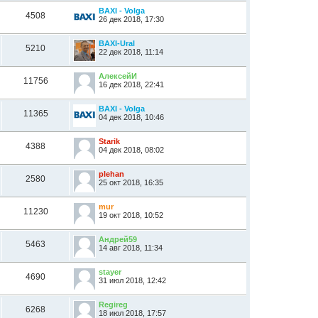
BAXI - Volga
4508
26 дек 2018, 17:30
BAXI-Ural
5210
22 дек 2018, 11:14
АлексейИ
11756
16 дек 2018, 22:41
BAXI - Volga
11365
04 дек 2018, 10:46
Starik
4388
04 дек 2018, 08:02
plehan
2580
25 окт 2018, 16:35
mur
11230
19 окт 2018, 10:52
Андрей59
5463
14 авг 2018, 11:34
stayer
4690
31 июл 2018, 12:42
Regireg
6268
18 июл 2018, 17:57