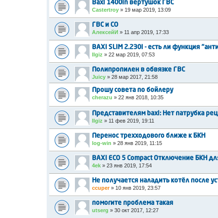
Baxi 1400in вертушок ГВС
Castertroy
»
19 мар 2019, 13:09
ГВС и СО
АлексейИ
»
11 апр 2019, 17:33
BAXI SLIM 2.230I - есть ли функция "ан
Ilgiz
»
22 мар 2019, 07:53
Полипропилен в обвязке ГВС
Juicy
»
28 мар 2017, 21:58
Прошу совета по бойлеру
cherazu
»
22 янв 2018, 10:35
Представителям baxi: Нет патрубка рец
Ilgiz
»
11 фев 2019, 19:11
Перенос трехходового ближе к БКН
log-win
»
28 янв 2019, 11:15
BAXI ECO 5 Compact Отключение БКН дл
4ek
»
23 янв 2019, 17:54
Не получается наладить котёл после у
ccuper
»
10 янв 2019, 23:57
помогите проблема такая
utserg
»
30 окт 2017, 12:27