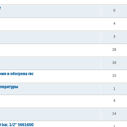
f
0
4
3
28
16
ия и обогрева гвс
15
мпературы
1
4
14
 bar, 1/2" 5661600
1