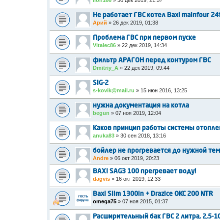
lion166
»
30 дек 2019, 21:57
Не работает ГВС котел Baxi mainfour 24
Арий
»
26 дек 2019, 01:38
Проблема ГВС при первом пуске
Vitalec86
»
22 дек 2019, 14:34
фильтр АРАГОН перед контуром ГВС
Dmitriy_A
»
22 дек 2019, 09:44
SIG-2
s-kovik@mail.ru
»
15 июн 2016, 13:25
нужна документация на котла
begun
»
07 ноя 2019, 12:04
Каков принцип работы системы отоплен
anuka83
»
30 сен 2018, 13:16
бойлер не прогревается до нужной те
Andre
»
06 окт 2019, 20:23
BAXI SAG3 100 прегревает воду!
dagvis
»
16 окт 2019, 12:33
Baxi Slim 1300in + Drazice OKC 200 NTR
omega75
»
07 ноя 2015, 01:37
Расширительный бак ГВС 2 литра, 2,5-10