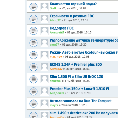
Количество горячей воды?
Sadko
»
22 дек 2018, 06:46
Странности в режиме ГВС
Alex_37
»
21 дек 2018, 17:01
Недогрев ГВС
АлексейИ
»
07 дек 2018, 18:13
Расположение датчика температуры б
emu77
»
01 дек 2018, 19:20
Режим Лето в котле Ecofour - высокая 
max-nov
»
03 дек 2018, 19:05
ECO4S 1.24F + Premier plus 200
Klavadav
»
25 окт 2018, 15:51
Slim 1.300 Fi и Slim UB INOX 120
anuka83
»
17 май 2018, 15:35
Premier Plus 150 л + Luna-3 1.310 Fi
Андрей59
»
13 авг 2018, 10:10
Антилегионелла на Duo-Tec Compact
stayer
»
20 июл 2018, 13:23
slim 1.490 + drazice okc 200 Не получа
AndreyKo
»
24 май 2018, 09:55