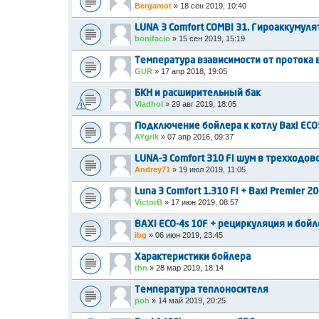
Bergamot
»
18 сен 2019, 10:40
LUNA 3 Comfort COMBI 31. Гироаккумуля
bonifacio
»
15 сен 2019, 15:19
Температура взависимости от протока
GUR
»
17 апр 2018, 19:05
БКН и расширительный бак
Vladhol
»
29 авг 2019, 18:05
Подключение бойлера к котлу Baxi ECO5
AYgrik
»
07 апр 2016, 09:37
LUNA-3 Comfort 310 Fi шум в трехходов
Andrey71
»
19 июл 2019, 11:05
Luna 3 Comfort 1.310 FI + Baxi Premier 2
VictorB
»
17 июн 2019, 08:57
BAXI ECO-4s 10F + рециркуляция и бойл
ibg
»
06 июн 2019, 23:45
Характеристики бойлера
thn
»
28 мар 2019, 18:14
Температура теплоносителя
poh
»
14 май 2019, 20:25