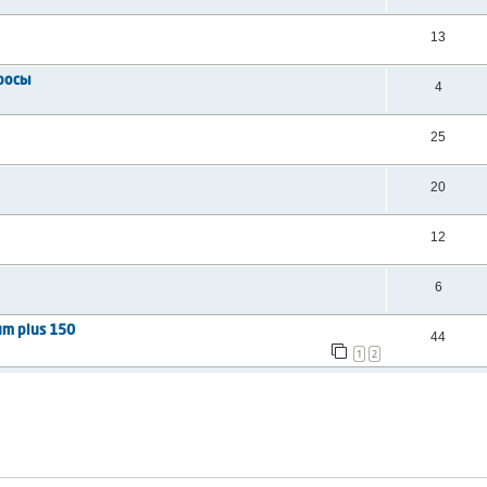
13
росы
4
25
20
12
6
m plus 150
44
1
2