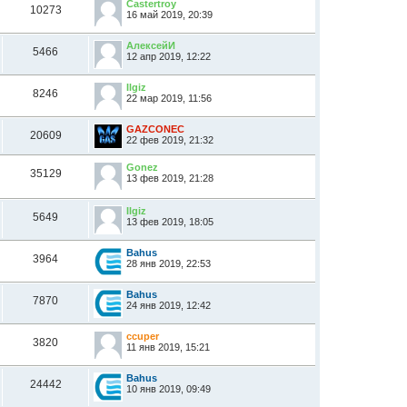
Castertroy
10273
16 май 2019, 20:39
АлексейИ
5466
12 апр 2019, 12:22
Ilgiz
8246
22 мар 2019, 11:56
GAZCONEC
20609
22 фев 2019, 21:32
Gonez
35129
13 фев 2019, 21:28
Ilgiz
5649
13 фев 2019, 18:05
Bahus
3964
28 янв 2019, 22:53
Bahus
7870
24 янв 2019, 12:42
ccuper
3820
11 янв 2019, 15:21
Bahus
24442
10 янв 2019, 09:49