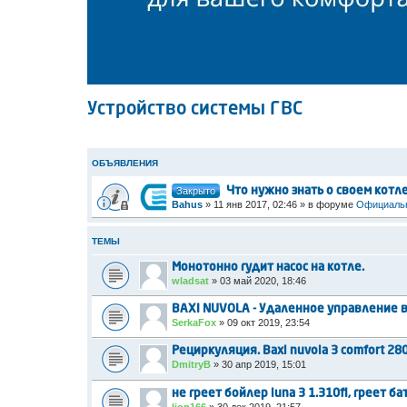
Устройство системы ГВС
ОБЪЯВЛЕНИЯ
Закрыто
Что нужно знать о своем котл
Bahus
»
11 янв 2017, 02:46
» в форуме
Официальн
ТЕМЫ
Монотонно гудит насос на котле.
wladsat
»
03 май 2020, 18:46
BAXI NUVOLA - Удаленное управление 
SerkaFox
»
09 окт 2019, 23:54
Рециркуляция. Baxi nuvola 3 comfort 280
DmitryB
»
30 апр 2019, 15:01
не греет бойлер luna 3 1.310fi, греет б