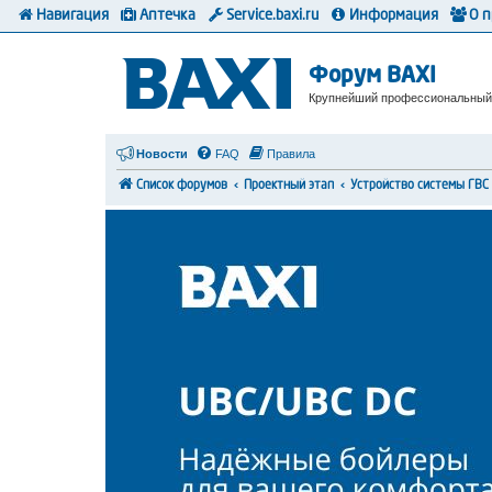
Навигация
Аптечка
Service.baxi.ru
Информация
О 
Форум BAXI
Крупнейший профессиональный
Новости
FAQ
Правила
Список форумов
Проектный этап
Устройство системы ГВС