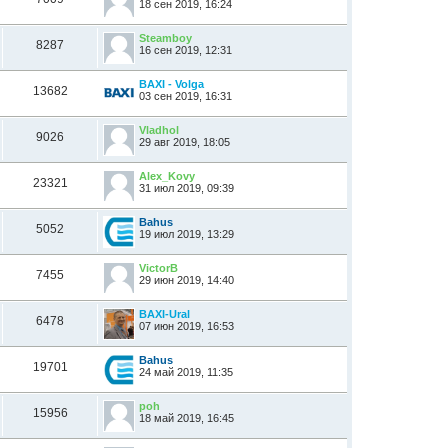
18 сен 2019, 16:24
Steamboy
8287
16 сен 2019, 12:31
BAXI - Volga
13682
03 сен 2019, 16:31
Vladhol
9026
29 авг 2019, 18:05
Alex_Kovy
23321
31 июл 2019, 09:39
Bahus
5052
19 июл 2019, 13:29
VictorB
7455
29 июн 2019, 14:40
BAXI-Ural
6478
07 июн 2019, 16:53
Bahus
19701
24 май 2019, 11:35
poh
15956
18 май 2019, 16:45