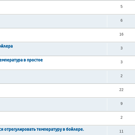
5
6
16
ойлера
3
температура в простое
3
2
22
9
2
ется отрегулировать температуру в бойлере.
11