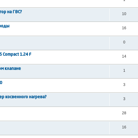
тор на ГВС?
10
 воды
16
0
 Compact 1.24 F
14
ом клапане
1
00
3
ер косвенного нагрева?
3
28
16