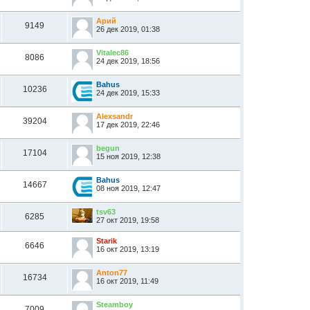
Арий
9149
26 дек 2019, 01:38
Vitalec86
8086
24 дек 2019, 18:56
Bahus
10236
24 дек 2019, 15:33
Alexsandr
39204
17 дек 2019, 22:46
begun
17104
15 ноя 2019, 12:38
Bahus
14667
08 ноя 2019, 12:47
tsv63
6285
27 окт 2019, 19:58
Starik
6646
16 окт 2019, 13:19
Anton77
16734
16 окт 2019, 11:49
Steamboy
7009