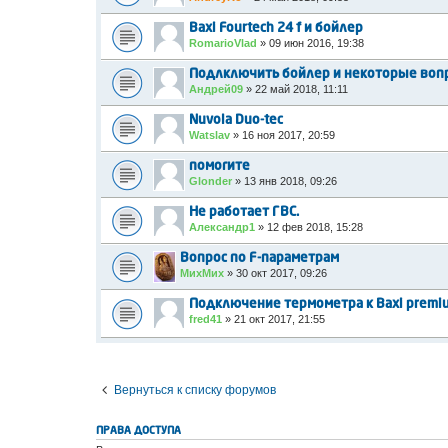
Baxi Fourtech 24 f и бойлер
RomarioVlad
»
09 июн 2016, 19:38
Подлключить бойлер и некоторые воп
Андрей09
»
22 май 2018, 11:11
Nuvola Duo-tec
Watslav
»
16 ноя 2017, 20:59
помогите
Glonder
»
13 янв 2018, 09:26
Не работает ГВС.
Александр1
»
12 фев 2018, 15:28
Вопрос по F-параметрам
МихМих
»
30 окт 2017, 09:26
Подключение термометра к Baxi premiu
fred41
»
21 окт 2017, 21:55
Вернуться к списку форумов
ПРАВА ДОСТУПА