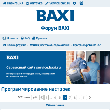
Навигация
Аптечка
Service.baxi.ru
Форум BAXI
Новости
FAQ
Правила
Список форумов
Монтаж, настройка, подключение
Программирование настроек
Программирование настроек
Страница
6
из
11
1
4
5
7
8
11
Пред.
След.
502 темы
6
…
…
Объявления