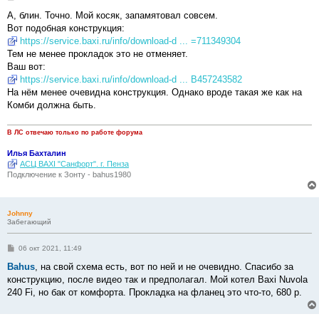
о
о
А, блин. Точно. Мой косяк, запамятовал совсем.
б
Вот подобная конструкция:
щ
е
https://service.baxi.ru/info/download-d ... =711349304
н
Тем не менее прокладок это не отменяет.
и
е
Ваш вот:
https://service.baxi.ru/info/download-d ... B457243582
На нём менее очевидна конструкция. Однако вроде такая же как на
Комби должна быть.
В ЛС отвечаю только по работе форума
Илья Бахталин
АСЦ BAXI "Санфорт". г. Пенза
Подключение к Зонту - bahus1980
Johnny
Забегающий
С
06 окт 2021, 11:49
о
о
Bahus
, на свой схема есть, вот по ней и не очевидно. Спасибо за
б
конструкцию, после видео так и предполагал. Мой котел Baxi Nuvola
щ
е
240 Fi, но бак от комфорта. Прокладка на фланец это что-то, 680 р.
н
и
е