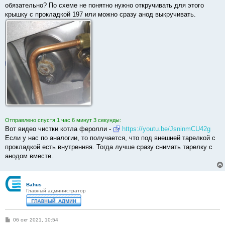
б
обязательно? По схеме не понятно нужно откручивать для этого
щ
е
крышку с прокладкой 197 или можно сразу анод выкручивать.
н
и
е
Отправлено спустя 1 час 6 минут 3 секунды:
Вот видео чистки котла феролли -
https://youtu.be/JsninmCU42g
Если у нас по аналогии, то получается, что под внешней тарелкой с
прокладкой есть внутренняя. Тогда лучше сразу снимать тарелку с
анодом вместе.
Bahus
Главный администратор
С
06 окт 2021, 10:54