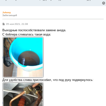
Johnny
Забегающий
С
05 ноя 2021, 21:08
о
о
Выходные поспособствовали замене анода.
б
С бойлера сливалась такая вода:
щ
е
н
и
е
Для удобства слива приспособил, что под руку подвернулось: