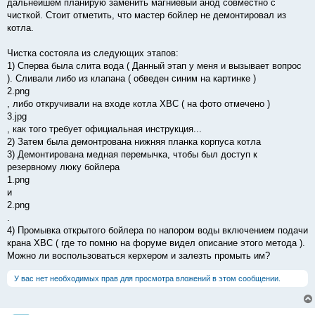
дальнейшем планирую заменить магниевый анод совместно с
чисткой. Стоит отметить, что мастер бойлер не демонтировал из
котла.
Чистка состояла из следующих этапов:
1) Сперва была слита вода ( Данный этап у меня и вызывает вопрос
). Сливали либо из клапана ( обведен синим на картинке )
2.png
, либо откручивали на входе котла ХВС ( на фото отмечено )
3.jpg
, как того требует официальная инструкция...
2) Затем была демонтрована нижняя планка корпуса котла
3) Демонтирована медная перемычка, чтобы был доступ к
резервному люку бойлера
1.png
и
2.png
.
4) Промывка открытого бойлера по напором воды включением подачи
крана ХВС ( где то помню на форуме видел описание этого метода ).
Можно ли воспользоваться керхером и залезть промыть им?
У вас нет необходимых прав для просмотра вложений в этом сообщении.