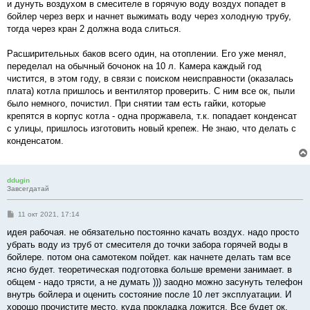
и дунуть воздухом в смесителе в горячую воду воздух попадет в
бойлер через верх и начнет выжимать воду через холодную трубу,
тогда через кран 2 должна вода слиться.
Расширительных баков всего один, на отоплении. Его уже менял,
переделал на обычный бочонок на 10 л. Камера каждый год
чистится, в этом году, в связи с поиском неисправности (оказалась
плата) котла пришлось и вентилятор проверить. С ним все ок, пыли
было немного, почистил. При снятии там есть гайки, которые
крепятся в корпус котла - одна проржавела, т.к. попадает конденсат
с улицы, пришлось изготовить новый крепеж. Не знаю, что делать с
конденсатом.
ddugin
Завсегдатай
С
11 окт 2021, 17:14
о
о
идея рабочая. не обязательно постоянно качать воздух. надо просто
б
убрать воду из труб от смесителя до точки забора горячей воды в
щ
е
бойлере. потом она самотеком пойдет. как начнете делать там все
н
ясно будет. теоретическая подготовка больше времени занимает. в
и
е
общем - надо трясти, а не думать ))) заодно можно засунуть телефон
внутрь бойлера и оценить состояние после 10 лет эксплуатации. И
хорошо прочистите место, куда прокладка ложится. Все будет ок.