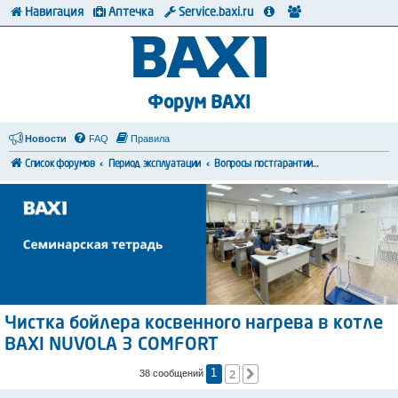
Навигация
Аптечка
Service.baxi.ru
Форум BAXI
Новости
FAQ
Правила
Список форумов
Период эксплуатации
Вопросы постгарантийного обслуживания
Чистка бойлера косвенного нагрева в котле
BAXI NUVOLA 3 COMFORT
2
След.
38 сообщений
1