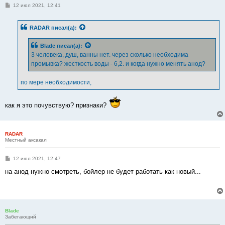
С
12 июл 2021, 12:41
о
о
б
RADAR
писал(а):
щ
е
н
Blade
писал(а):
и
е
3 человека, душ, ванны нет. через сколько необходима
промывка? жесткость воды - 6,2. и когда нужно менять анод?
по мере необходимости,
как я это почувствую? признаки?
RADAR
Местный аксакал
С
12 июл 2021, 12:47
о
о
на анод нужно смотреть, бойлер не будет работать как новый...
б
щ
е
н
и
е
Blade
Забегающий