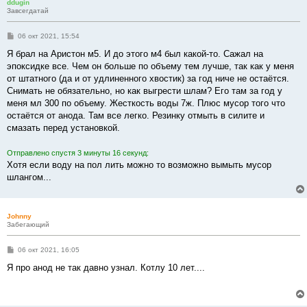
ddugin
Завсегдатай
С
06 окт 2021, 15:54
о
о
Я брал на Аристон м5. И до этого м4 был какой-то. Сажал на
б
эпоксидке все. Чем он больше по объему тем лучше, так как у меня
щ
е
от штатного (да и от удлиненного хвостик) за год ниче не остаётся.
н
Снимать не обязательно, но как выгрести шлам? Его там за год у
и
е
меня мл 300 по объему. Жесткость воды 7ж. Плюс мусор того что
остаётся от анода. Там все легко. Резинку отмыть в силите и
смазать перед установкой.
Отправлено спустя 3 минуты 16 секунд:
Хотя если воду на пол лить можно то возможно вымыть мусор
шлангом...
Johnny
Забегающий
С
06 окт 2021, 16:05
о
о
Я про анод не так давно узнал. Котлу 10 лет....
б
щ
е
н
и