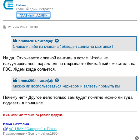
Bahus
Главный администратор
С
21 июн 2021, 10:39
о
о
б
broma2014
писал(а):
щ
е
Сливали либо из клапана ( обведен синим на картинке )
н
и
е
Ну да. Открываете сливной вентиль в котле. Чтобы не
вакуумировалось параллельно открываете ближайший смеситель на
ГВС. Ждем когда сольется.
broma2014
писал(а):
Можно ли воспользоваться керхером и залезть промыть им
Почему нет? Другое дело только вам будет понятно можно ли туда
подлезть в принципе.
В ЛС отвечаю только по работе форума
Илья Бахталин
АСЦ BAXI "Санфорт". г. Пенза
Подключение к Зонту - bahus1980