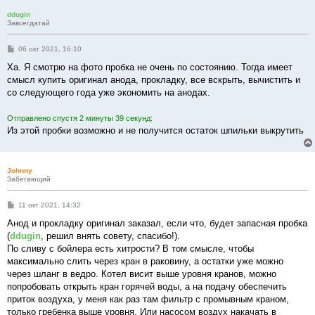
е
ddugin
Завсегдатай
С
06 окт 2021, 16:10
о
о
Ха. Я смотрю на фото пробка не очень по состоянию. Тогда имеет
б
смысл купить оригинал анода, прокладку, все вскрыть, вычистить и
щ
е
со следующего года уже экономить на анодах.
н
и
е
Отправлено спустя 2 минуты 39 секунд:
Из этой пробки возможно и не получится остаток шпильки выкрутить
Johnny
Забегающий
С
11 окт 2021, 14:32
о
о
Анод и прокладку оригинал заказал, если что, будет запасная пробка
б
(
ddugin
, решил внять совету, спасибо!).
щ
е
По сливу с бойлера есть хитрости? В том смысле, чтобы
н
максимально слить через кран в раковину, а остатки уже можно
и
е
через шланг в ведро. Котел висит выше уровня кранов, можно
попробовать открыть кран горячей воды, а на подачу обеспечить
приток воздуха, у меня как раз там фильтр с промывным краном,
только гребенка выше уровня. Или насосом воздух накачать в