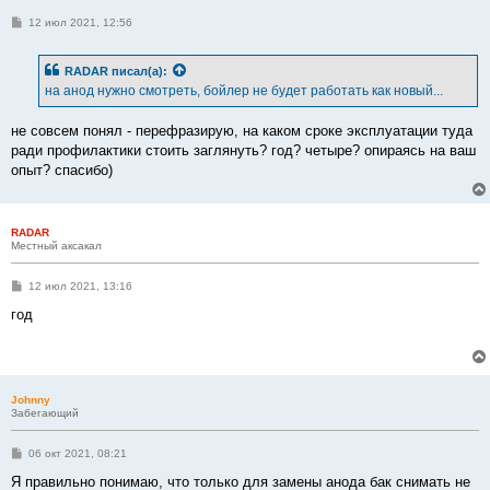
С
12 июл 2021, 12:56
о
о
б
RADAR
писал(а):
щ
е
на анод нужно смотреть, бойлер не будет работать как новый...
н
и
е
не совсем понял - перефразирую, на каком сроке эксплуатации туда
ради профилактики стоить заглянуть? год? четыре? опираясь на ваш
опыт? спасибо)
RADAR
Местный аксакал
С
12 июл 2021, 13:16
о
о
год
б
щ
е
н
и
е
Johnny
Забегающий
С
06 окт 2021, 08:21
о
о
Я правильно понимаю, что только для замены анода бак снимать не