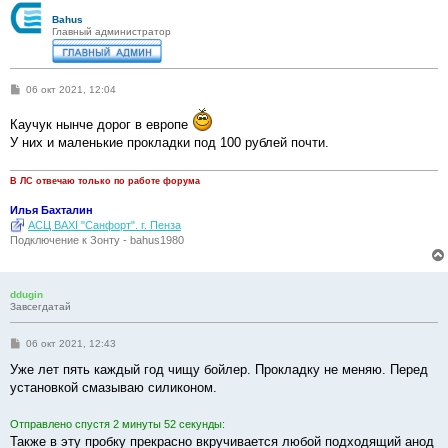
Bahus
Главный администратор
С
06 окт 2021, 12:04
о
о
Каучук нынче дорог в европе
б
щ
У них и маленькие прокладки под 100 рублей почти.
е
н
и
В ЛС отвечаю только по работе форума
е
Илья Бахталин
АСЦ BAXI "Санфорт". г. Пенза
Подключение к Зонту - bahus1980
ddugin
Завсегдатай
С
06 окт 2021, 12:43
о
о
Уже лет пять каждый год чищу бойлер. Прокладку не меняю. Перед
б
установкой смазываю силиконом.
щ
е
н
Отправлено спустя 2 минуты 52 секунды:
и
е
Также в эту пробку прекрасно вкручивается любой подходящий анод