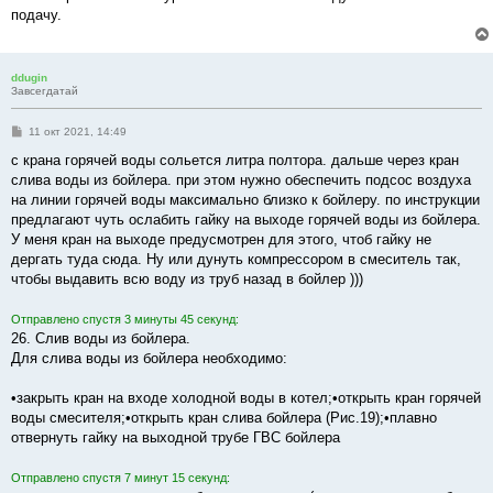
подачу.
ddugin
Завсегдатай
С
11 окт 2021, 14:49
о
о
с крана горячей воды сольется литра полтора. дальше через кран
б
слива воды из бойлера. при этом нужно обеспечить подсос воздуха
щ
е
на линии горячей воды максимально близко к бойлеру. по инструкции
н
предлагают чуть ослабить гайку на выходе горячей воды из бойлера.
и
е
У меня кран на выходе предусмотрен для этого, чтоб гайку не
дергать туда сюда. Ну или дунуть компрессором в смеситель так,
чтобы выдавить всю воду из труб назад в бойлер )))
Отправлено спустя 3 минуты 45 секунд:
26. Слив воды из бойлера.
Для слива воды из бойлера необходимо:
•закрыть кран на входе холодной воды в котел;•открыть кран горячей
воды смесителя;•открыть кран слива бойлера (Рис.19);•плавно
отвернуть гайку на выходной трубе ГВС бойлера
Отправлено спустя 7 минут 15 секунд: