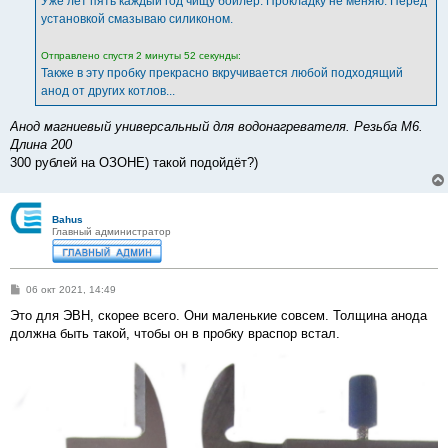
Уже лет пять каждый год чищу бойлер. Прокладку не меняю. Перед
н
установкой смазываю силиконом.
и
е
Отправлено спустя 2 минуты 52 секунды:
Также в эту пробку прекрасно вкручивается любой подходящий
анод от других котлов...
Анод магниевый универсальный для водонагревателя. Резьба М6.
Длина 200
300 рублей на ОЗОНЕ) такой подойдёт?)
Bahus
Главный администратор
С
06 окт 2021, 14:49
о
о
Это для ЭВН, скорее всего. Они маленькие совсем. Толщина анода
б
должна быть такой, чтобы он в пробку враспор встал.
щ
е
н
и
е