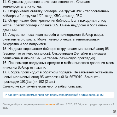
11. Спускаем давление в системе отопления. Сливаем
теплоноситель из котла.
12. Откручиваем обвязку бойлера. 2-е трубки 3/4" - теплообменник
бойлера и 2-е трубки 1/2"- вход ХВС и выход ГВС.
13. Откручиваем болт крепления бойлера. Болт находится снизу
котла. Крепит бойлер к планке 365. Очень неудобно и болт очень
длинный.
14. Аккуратно, покачивая на себя и приподнимая бойлер вверх,
снимаем его с котла. Может немного мешать теплоизоляция.
Аккуратно и все получится.
15. На демонтированном бойлере откручиваем магниевый анод 95
(вернее что от него осталось). Откручиваем 2-е гайки и снимаем
ревизионный лючок 197 (не теряем резиновую прокладку).
16. При помощи подручных средств и мойки высокого давления моем
и чистим бойлер от накипи.
17. Сборка происходит в обратном порядке. Не забываем установить
новый магниевый анод 95 каталожный № 5679910. Заменить
прокладки 191(2шт.) и 192 (2 шт.)
Сильно не критикуйте если что-то забыл описать.
У вас нет необходимых прав для просмотра вложений в этом сообщении.
Последний раз редактировалось
satnettv
02 мар 2020, 17:00, всего редактировалось 1
раз.