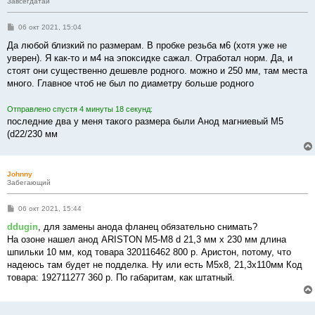
Завсегдатай
С
06 окт 2021, 15:04
о
о
Да любой близкий по размерам. В пробке резьба м6 (хотя уже не
б
уверен). Я как-то и м4 на эпоксидке сажал. Отработал норм. Да, и
щ
е
стоят они существенно дешевле родного. можно и 250 мм, там места
н
много. Главное чтоб не был по диаметру больше родного
и
е
Отправлено спустя 4 минуты 18 секунд:
последние два у меня такого размера были Анод магниевый М5
(d22/230 мм
Johnny
Забегающий
С
06 окт 2021, 15:44
о
о
ddugin
, для замены анода фланец обязательно снимать?
б
На озоне нашел анод ARISTON M5-M8 d 21,3 мм х 230 мм длина
щ
е
шпильки 10 мм, код товара 320116462 800 р. Аристон, потому, что
н
надеюсь там будет не подделка. Ну или есть M5x8, 21,3x110мм Код
и
е
товара: 192711277 360 р. По габаритам, как штатный.