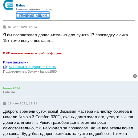
Bahus
Главный администратор
С
02 мар 2020, 15:14
о
о
Я бы посоветовал дополнительно для пункта 17 прокладку лючка
б
197 тоже новую поставить.
щ
е
н
и
В ЛС отвечаю только по работе форума
е
Илья Бахталин
АСЦ BAXI "Санфорт". г. Пенза
Подключение к Зонту - bahus1980
broma2014
Новичок
С
18 июн 2021, 19:21
о
о
Доброго времени суток всем! Вызывал мастера на чистку бойлера в
б
модели Nuvola 3 Comfort 320Fi, очень долго ждал его, услуга вышла
щ
е
дорого для меня... Решил разобраться в этом вопросе
н
самостоятельно, т.к. наблюдал за процессом, но не все этапы понял
и
е
до конца, буду благодарен если растолкуете подробнее...Также в