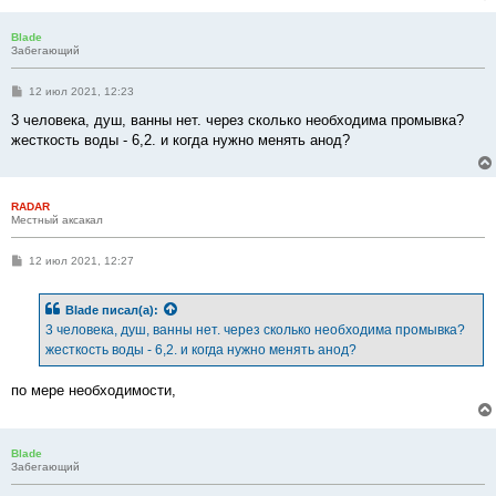
Blade
Забегающий
С
12 июл 2021, 12:23
о
о
3 человека, душ, ванны нет. через сколько необходима промывка?
б
жесткость воды - 6,2. и когда нужно менять анод?
щ
е
н
и
е
RADAR
Местный аксакал
С
12 июл 2021, 12:27
о
о
б
Blade
писал(а):
щ
е
3 человека, душ, ванны нет. через сколько необходима промывка?
н
жесткость воды - 6,2. и когда нужно менять анод?
и
е
по мере необходимости,
Blade
Забегающий