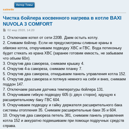
Автор Темы
satnettv
Чистка бойлера косвенного нагрева в котле BAXI
NUVOLA 3 COMFORT
С
02 мар 2020, 14:20
о
о
1. Отключаем котел от сети 220В. Даем остыть котлу.
б
2. Сливаем бойлер. Если не предусмотрены сливные краны в
щ
е
обвязке котла, откручиваем подводку ХВС и ГВС. Вода потихоньку
н
будет стекать из крана ХВС (заранее готовим емкость, не забываем
и
е
что объем 60л).
3. Открутив два самореза, снимаем крышку 4.
4. Открутив 4-а самореза, снимаем планку 7.
5. Открутив два самореза, откидываем панель управления котла 152.
6. Открутив два самореза и потянув немного на себя и вниз, снимаем
поддон 147.
7. Отключаем разъем датчика температуры бойлера 131.
8. Откручиваем гибкую подводку 605 (с двух сторон), идущую к
расширительному баку ГВС 604.
9. Откручиваем подводку и гайку держателя расширительного бака
системы отопления 35. Снимаем расширительные баки 35 и 604.
10. Открутив два самореза петель 381, снимаем панель управления
котла 152 и аккуратно подвешиваем при помощи подручных средств
справа.