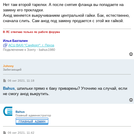
о
о
Нет там второй тарелки. А после снятия фланца вы попадаете на
б
замену его прокладки.
щ
е
Анод меняется выкручиванием центральной гайки. Бак, естественно,
н
сначала слить. Сам анод под замену продается с этой же гайкой.
и
е
В ЛС отвечаю только по работе форума
Илья Бахталин
АСЦ BAXI "Санфорт". г. Пенза
Подключение к Зонту - bahus1980
Johnny
Забегающий
С
06 окт 2021, 11:18
о
о
Bahus
, шпильки прямо к баку приварены? Уточняю на случай, если
б
не смогу анод выкрутить.
щ
е
н
и
е
Bahus
Главный администратор
С
06 окт 2021, 11:42