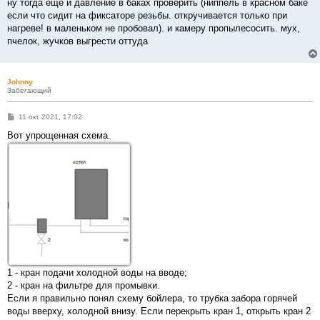
ну тогда еще и давление в баках проверить (ниппель в красном баке
если что сидит на фиксаторе резьбы. откручивается только при
нагреве! в маленьком не пробовал). и камеру пропылесосить. мух,
пчелок, жучков выгрести оттуда
Johnny
Забегающий
С
11 окт 2021, 17:02
о
о
Вот упрощенная схема.
б
щ
е
н
и
е
1 - кран подачи холодной воды на вводе;
2 - кран на фильтре для промывки.
Если я правильно понял схему бойлера, то трубка забора горячей
воды вверху, холодной внизу. Если перекрыть кран 1, открыть кран 2