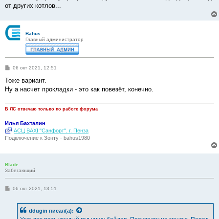
от других котлов...
Bahus
Главный администратор
С
06 окт 2021, 12:51
о
о
Тоже вариант.
б
Ну а насчет прокладки - это как повезёт, конечно.
щ
е
н
и
В ЛС отвечаю только по работе форума
е
Илья Бахталин
АСЦ BAXI "Санфорт". г. Пенза
Подключение к Зонту - bahus1980
Blade
Забегающий
С
06 окт 2021, 13:51
о
о
б
ddugin
писал(а):
щ
е