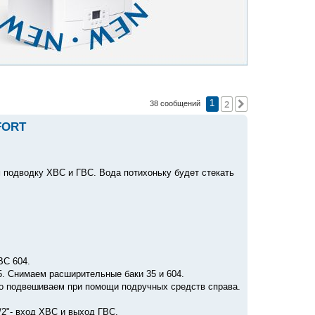
2
След.
38 сообщений
1
FORT
м подводку ХВС и ГВС. Вода потихоньку будет стекать
ВС 604.
5. Снимаем расширительные баки 35 и 604.
тно подвешиваем при помощи подручных средств справа.
1/2"- вход ХВС и выход ГВС.