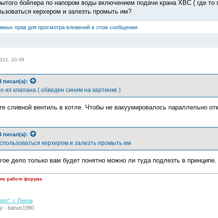
рытого бойлера по напором воды включением подачи крана ХВС ( где то 
ьзоваться керхером и залезть промыть им?
димых прав для просмотра вложений в этом сообщении.
021, 10:39
4
писал(а):
 из клапана ( обведен синим на картинке )
те сливной вентиль в котле. Чтобы не вакуумировалось параллельно о
4
писал(а):
спользоваться керхером и залезть промыть им
гое дело только вам будет понятно можно ли туда подлезть в принципе.
 по работе форума
рт". г. Пенза
у - bahus1980