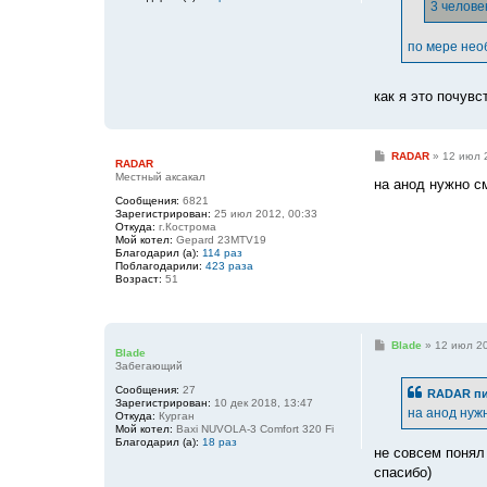
е
3 челове
по мере нео
как я это почув
С
RADAR
»
12 июл 
RADAR
о
Местный аксакал
о
на анод нужно см
б
Сообщения:
6821
щ
Зарегистрирован:
25 июл 2012, 00:33
е
Откуда:
г.Кострома
н
Мой котел:
Gepard 23MTV19
и
Благодарил (а):
114 раз
е
Поблагодарили:
423 раза
Возраст:
51
С
Blade
»
12 июл 20
Blade
о
Забегающий
о
б
Сообщения:
27
RADAR
пи
щ
Зарегистрирован:
10 дек 2018, 13:47
е
на анод нужн
Откуда:
Курган
н
Мой котел:
Baxi NUVOLA-3 Comfort 320 Fi
и
Благодарил (а):
18 раз
е
не совсем понял
спасибо)