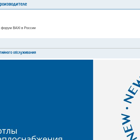
производителе
 форум BAXI в России
тийного обслуживания