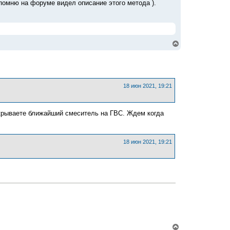
помню на форуме видел описание этого метода ).
В
е
р
н
у
т
ь
18 июн 2021, 19:21
с
я
к
ткрываете ближайший смеситель на ГВС. Ждем когда
н
а
ч
а
18 июн 2021, 19:21
л
у
В