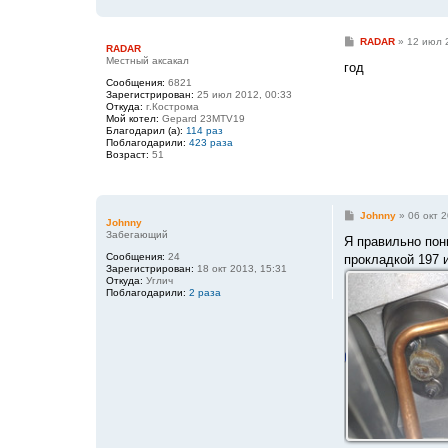
С
RADAR
»
12 июл 
RADAR
о
Местный аксакал
о
год
б
Сообщения:
6821
щ
Зарегистрирован:
25 июл 2012, 00:33
е
Откуда:
г.Кострома
н
Мой котел:
Gepard 23MTV19
и
Благодарил (а):
114 раз
е
Поблагодарили:
423 раза
Возраст:
51
С
Johnny
»
06 окт 2
Johnny
о
Забегающий
о
Я правильно пон
б
Сообщения:
24
прокладкой 197 
щ
Зарегистрирован:
18 окт 2013, 15:31
е
Откуда:
Углич
н
Поблагодарили:
2 раза
и
е