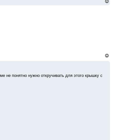
В
а
е
л
р
у
н
у
т
ь
с
я
к
н
а
ч
В
а
е
л
р
у
н
у
ме не понятно нужно откручивать для этого крышку с
т
ь
с
я
к
н
а
ч
а
л
у