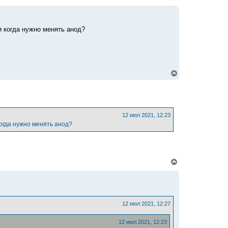
е
р
н
у
и когда нужно менять анод?
т
ь
с
я
к
н
В
а
е
ч
р
а
н
л
у
у
т
ь
12 июл 2021, 12:23
с
когда нужно менять анод?
я
к
н
а
ч
В
а
е
л
р
у
н
у
т
ь
12 июл 2021, 12:27
с
я
12 июл 2021, 12:23
к