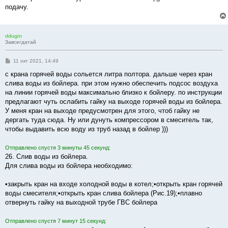
подачу.
ddugin
Завсегдатай
С
11 окт 2021, 14:49
о
о
с крана горячей воды сольется литра полтора. дальше через кран
б
слива воды из бойлера. при этом нужно обеспечить подсос воздуха
щ
е
на линии горячей воды максимально близко к бойлеру. по инструкции
н
предлагают чуть ослабить гайку на выходе горячей воды из бойлера.
и
е
У меня кран на выходе предусмотрен для этого, чтоб гайку не
дергать туда сюда. Ну или дунуть компрессором в смеситель так,
чтобы выдавить всю воду из труб назад в бойлер )))
Отправлено спустя 3 минуты 45 секунд:
26. Слив воды из бойлера.
Для слива воды из бойлера необходимо:
•закрыть кран на входе холодной воды в котел;•открыть кран горячей
воды смесителя;•открыть кран слива бойлера (Рис.19);•плавно
отвернуть гайку на выходной трубе ГВС бойлера
Отправлено спустя 7 минут 15 секунд: