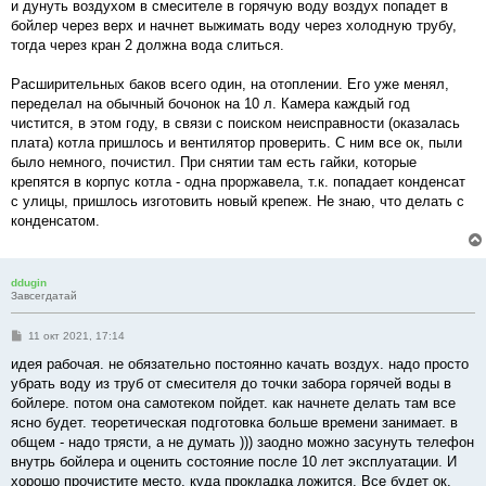
и дунуть воздухом в смесителе в горячую воду воздух попадет в
бойлер через верх и начнет выжимать воду через холодную трубу,
тогда через кран 2 должна вода слиться.
Расширительных баков всего один, на отоплении. Его уже менял,
переделал на обычный бочонок на 10 л. Камера каждый год
чистится, в этом году, в связи с поиском неисправности (оказалась
плата) котла пришлось и вентилятор проверить. С ним все ок, пыли
было немного, почистил. При снятии там есть гайки, которые
крепятся в корпус котла - одна проржавела, т.к. попадает конденсат
с улицы, пришлось изготовить новый крепеж. Не знаю, что делать с
конденсатом.
ddugin
Завсегдатай
С
11 окт 2021, 17:14
о
о
идея рабочая. не обязательно постоянно качать воздух. надо просто
б
убрать воду из труб от смесителя до точки забора горячей воды в
щ
е
бойлере. потом она самотеком пойдет. как начнете делать там все
н
ясно будет. теоретическая подготовка больше времени занимает. в
и
е
общем - надо трясти, а не думать ))) заодно можно засунуть телефон
внутрь бойлера и оценить состояние после 10 лет эксплуатации. И
хорошо прочистите место, куда прокладка ложится. Все будет ок.