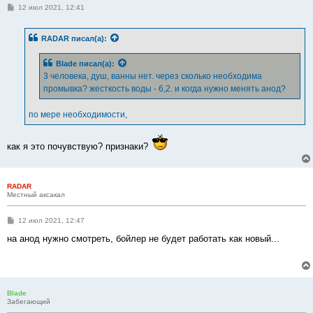
С
12 июл 2021, 12:41
о
о
б
RADAR
писал(а):
щ
е
н
Blade
писал(а):
и
е
3 человека, душ, ванны нет. через сколько необходима
промывка? жесткость воды - 6,2. и когда нужно менять анод?
по мере необходимости,
как я это почувствую? признаки?
RADAR
Местный аксакал
С
12 июл 2021, 12:47
о
о
на анод нужно смотреть, бойлер не будет работать как новый...
б
щ
е
н
и
е
Blade
Забегающий