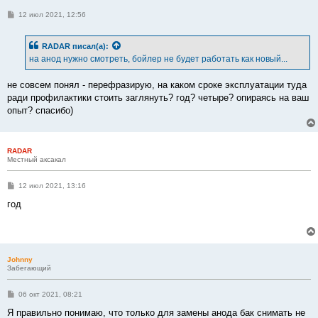
С
12 июл 2021, 12:56
о
о
б
RADAR
писал(а):
щ
е
на анод нужно смотреть, бойлер не будет работать как новый...
н
и
е
не совсем понял - перефразирую, на каком сроке эксплуатации туда
ради профилактики стоить заглянуть? год? четыре? опираясь на ваш
опыт? спасибо)
RADAR
Местный аксакал
С
12 июл 2021, 13:16
о
о
год
б
щ
е
н
и
е
Johnny
Забегающий
С
06 окт 2021, 08:21
о
о
Я правильно понимаю, что только для замены анода бак снимать не