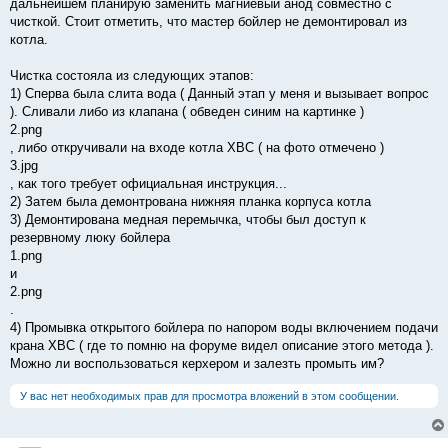
дальнейшем планирую заменить магниевый анод совместно с
чисткой. Стоит отметить, что мастер бойлер не демонтировал из
котла.
Чистка состояла из следующих этапов:
1) Сперва была слита вода ( Данный этап у меня и вызывает вопрос
). Сливали либо из клапана ( обведен синим на картинке )
2.png
, либо откручивали на входе котла ХВС ( на фото отмечено )
3.jpg
, как того требует официальная инструкция...
2) Затем была демонтрована нижняя планка корпуса котла
3) Демонтирована медная перемычка, чтобы был доступ к
резервному люку бойлера
1.png
и
2.png
.
4) Промывка открытого бойлера по напором воды включением подачи
крана ХВС ( где то помню на форуме видел описание этого метода ).
Можно ли воспользоваться керхером и залезть промыть им?
У вас нет необходимых прав для просмотра вложений в этом сообщении.