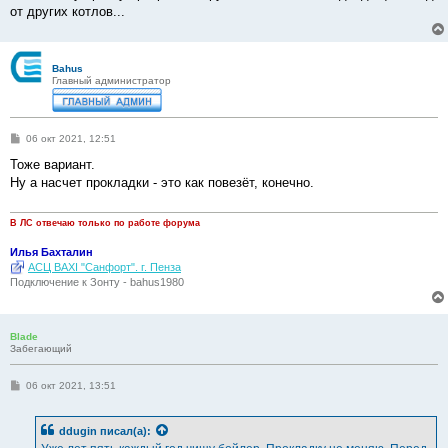
от других котлов...
Bahus
Главный администратор
С
06 окт 2021, 12:51
о
о
Тоже вариант.
б
Ну а насчет прокладки - это как повезёт, конечно.
щ
е
н
и
В ЛС отвечаю только по работе форума
е
Илья Бахталин
АСЦ BAXI "Санфорт". г. Пенза
Подключение к Зонту - bahus1980
Blade
Забегающий
С
06 окт 2021, 13:51
о
о
б
ddugin
писал(а):
щ
е