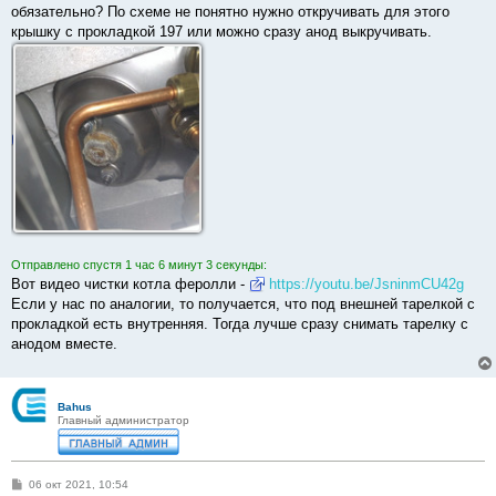
б
обязательно? По схеме не понятно нужно откручивать для этого
щ
е
крышку с прокладкой 197 или можно сразу анод выкручивать.
н
и
е
Отправлено спустя 1 час 6 минут 3 секунды:
Вот видео чистки котла феролли -
https://youtu.be/JsninmCU42g
Если у нас по аналогии, то получается, что под внешней тарелкой с
прокладкой есть внутренняя. Тогда лучше сразу снимать тарелку с
анодом вместе.
Bahus
Главный администратор
С
06 окт 2021, 10:54