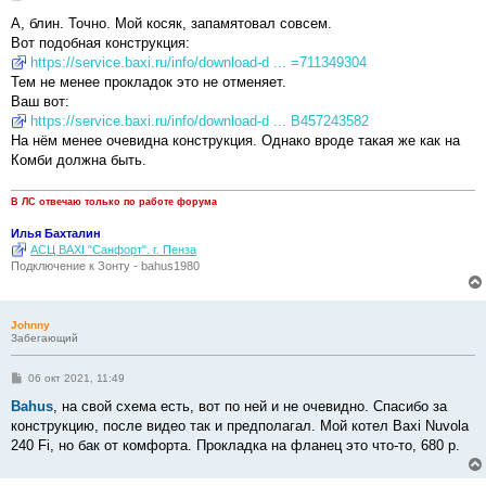
о
о
А, блин. Точно. Мой косяк, запамятовал совсем.
б
Вот подобная конструкция:
щ
е
https://service.baxi.ru/info/download-d ... =711349304
н
Тем не менее прокладок это не отменяет.
и
е
Ваш вот:
https://service.baxi.ru/info/download-d ... B457243582
На нём менее очевидна конструкция. Однако вроде такая же как на
Комби должна быть.
В ЛС отвечаю только по работе форума
Илья Бахталин
АСЦ BAXI "Санфорт". г. Пенза
Подключение к Зонту - bahus1980
Johnny
Забегающий
С
06 окт 2021, 11:49
о
о
Bahus
, на свой схема есть, вот по ней и не очевидно. Спасибо за
б
конструкцию, после видео так и предполагал. Мой котел Baxi Nuvola
щ
е
240 Fi, но бак от комфорта. Прокладка на фланец это что-то, 680 р.
н
и
е