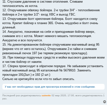
11. Спускаем давление в системе отопления. Сливаем
теплоноситель из котла.
12. Откручиваем обвязку бойлера. 2-е трубки 3/4" - теплообменник
бойлера и 2-е трубки 1/2"- вход ХВС и выход ГВС.
13. Откручиваем болт крепления бойлера. Болт находится снизу
котла. Крепит бойлер к планке 365. Очень неудобно и болт очень
длинный.
14. Аккуратно, покачивая на себя и приподнимая бойлер вверх,
снимаем его с котла. Может немного мешать теплоизоляция.
Аккуратно и все получится.
15. На демонтированном бойлере откручиваем магниевый анод 95
(вернее что от него осталось). Откручиваем 2-е гайки и снимаем
ревизионный лючок 197 (не теряем резиновую прокладку).
16. При помощи подручных средств и мойки высокого давления моем
и чистим бойлер от накипи.
17. Сборка происходит в обратном порядке. Не забываем установить
новый магниевый анод 95 каталожный № 5679910. Заменить
прокладки 191(2шт.) и 192 (2 шт.)
Сильно не критикуйте если что-то забыл описать.
У вас нет необходимых прав для просмотра вложений в этом сообщении.
Последний раз редактировалось
satnettv
02 мар 2020, 17:00, всего редактировалось 1
раз.