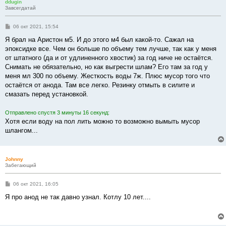
ddugin
Завсегдатай
С
06 окт 2021, 15:54
о
о
Я брал на Аристон м5. И до этого м4 был какой-то. Сажал на
б
эпоксидке все. Чем он больше по объему тем лучше, так как у меня
щ
е
от штатного (да и от удлиненного хвостик) за год ниче не остаётся.
н
Снимать не обязательно, но как выгрести шлам? Его там за год у
и
е
меня мл 300 по объему. Жесткость воды 7ж. Плюс мусор того что
остаётся от анода. Там все легко. Резинку отмыть в силите и
смазать перед установкой.
Отправлено спустя 3 минуты 16 секунд:
Хотя если воду на пол лить можно то возможно вымыть мусор
шлангом...
Johnny
Забегающий
С
06 окт 2021, 16:05
о
о
Я про анод не так давно узнал. Котлу 10 лет....
б
щ
е
н
и