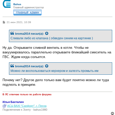
Bahus
Главный администратор
С
21 июн 2021, 10:39
о
о
б
broma2014
писал(а):
щ
е
Сливали либо из клапана ( обведен синим на картинке )
н
и
е
Ну да. Открываете сливной вентиль в котле. Чтобы не
вакуумировалось параллельно открываете ближайший смеситель на
ГВС. Ждем когда сольется.
broma2014
писал(а):
Можно ли воспользоваться керхером и залезть промыть им
Почему нет? Другое дело только вам будет понятно можно ли туда
подлезть в принципе.
В ЛС отвечаю только по работе форума
Илья Бахталин
АСЦ BAXI "Санфорт". г. Пенза
Подключение к Зонту - bahus1980