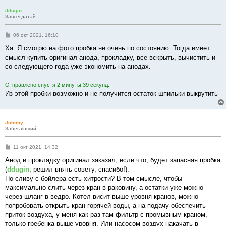
е
ddugin
Завсегдатай
С
06 окт 2021, 16:10
о
о
Ха. Я смотрю на фото пробка не очень по состоянию. Тогда имеет
б
смысл купить оригинал анода, прокладку, все вскрыть, вычистить и
щ
е
со следующего года уже экономить на анодах.
н
и
е
Отправлено спустя 2 минуты 39 секунд:
Из этой пробки возможно и не получится остаток шпильки выкрутить
Johnny
Забегающий
С
11 окт 2021, 14:32
о
о
Анод и прокладку оригинал заказал, если что, будет запасная пробка
б
(
ddugin
, решил внять совету, спасибо!).
щ
е
По сливу с бойлера есть хитрости? В том смысле, чтобы
н
максимально слить через кран в раковину, а остатки уже можно
и
е
через шланг в ведро. Котел висит выше уровня кранов, можно
попробовать открыть кран горячей воды, а на подачу обеспечить
приток воздуха, у меня как раз там фильтр с промывным краном,
только гребенка выше уровня. Или насосом воздух накачать в