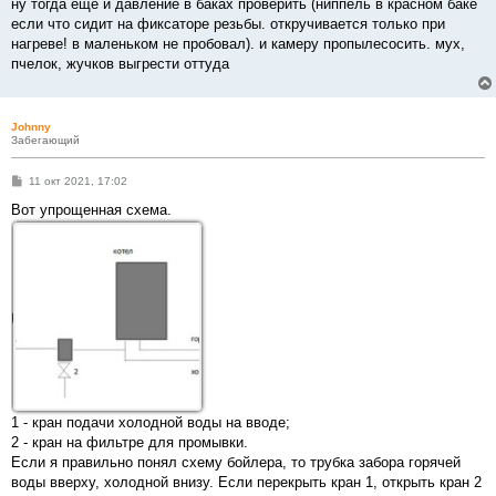
ну тогда еще и давление в баках проверить (ниппель в красном баке
если что сидит на фиксаторе резьбы. откручивается только при
нагреве! в маленьком не пробовал). и камеру пропылесосить. мух,
пчелок, жучков выгрести оттуда
Johnny
Забегающий
С
11 окт 2021, 17:02
о
о
Вот упрощенная схема.
б
щ
е
н
и
е
1 - кран подачи холодной воды на вводе;
2 - кран на фильтре для промывки.
Если я правильно понял схему бойлера, то трубка забора горячей
воды вверху, холодной внизу. Если перекрыть кран 1, открыть кран 2