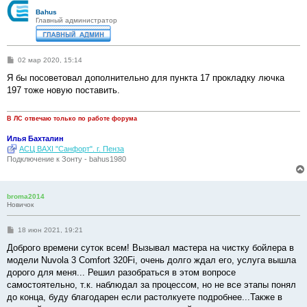
Bahus
Главный администратор
С
02 мар 2020, 15:14
о
о
Я бы посоветовал дополнительно для пункта 17 прокладку лючка
б
197 тоже новую поставить.
щ
е
н
и
В ЛС отвечаю только по работе форума
е
Илья Бахталин
АСЦ BAXI "Санфорт". г. Пенза
Подключение к Зонту - bahus1980
broma2014
Новичок
С
18 июн 2021, 19:21
о
о
Доброго времени суток всем! Вызывал мастера на чистку бойлера в
б
модели Nuvola 3 Comfort 320Fi, очень долго ждал его, услуга вышла
щ
е
дорого для меня... Решил разобраться в этом вопросе
н
самостоятельно, т.к. наблюдал за процессом, но не все этапы понял
и
е
до конца, буду благодарен если растолкуете подробнее...Также в