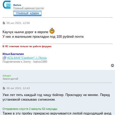
Bahus
Главный администратор
С
06 окт 2021, 12:04
о
о
Каучук нынче дорог в европе
б
щ
У них и маленькие прокладки под 100 рублей почти.
е
н
и
В ЛС отвечаю только по работе форума
е
Илья Бахталин
АСЦ BAXI "Санфорт". г. Пенза
Подключение к Зонту - bahus1980
ddugin
Завсегдатай
С
06 окт 2021, 12:43
о
о
Уже лет пять каждый год чищу бойлер. Прокладку не меняю. Перед
б
установкой смазываю силиконом.
щ
е
н
Отправлено спустя 2 минуты 52 секунды:
и
е
Также в эту пробку прекрасно вкручивается любой подходящий анод