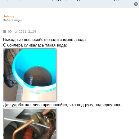
Johnny
Забегающий
С
05 ноя 2021, 21:08
о
о
Выходные поспособствовали замене анода.
б
С бойлера сливалась такая вода:
щ
е
н
и
е
Для удобства слива приспособил, что под руку подвернулось: