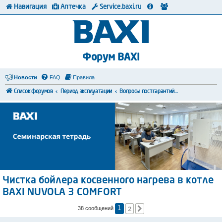
Навигация
Аптечка
Service.baxi.ru
Форум BAXI
Новости
FAQ
Правила
Список форумов
Период эксплуатации
Вопросы постгарантийного обслуживания
Чистка бойлера косвенного нагрева в котле
BAXI NUVOLA 3 COMFORT
2
След.
38 сообщений
1