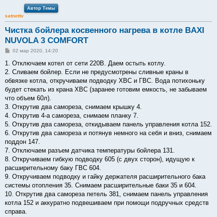
Автор Темы
satnettv
Чистка бойлера косвенного нагрева в котле BAXI
NUVOLA 3 COMFORT
С
02 мар 2020, 14:20
о
о
1. Отключаем котел от сети 220В. Даем остыть котлу.
б
2. Сливаем бойлер. Если не предусмотрены сливные краны в
щ
е
обвязке котла, откручиваем подводку ХВС и ГВС. Вода потихоньку
н
будет стекать из крана ХВС (заранее готовим емкость, не забываем
и
е
что объем 60л).
3. Открутив два самореза, снимаем крышку 4.
4. Открутив 4-а самореза, снимаем планку 7.
5. Открутив два самореза, откидываем панель управления котла 152.
6. Открутив два самореза и потянув немного на себя и вниз, снимаем
поддон 147.
7. Отключаем разъем датчика температуры бойлера 131.
8. Откручиваем гибкую подводку 605 (с двух сторон), идущую к
расширительному баку ГВС 604.
9. Откручиваем подводку и гайку держателя расширительного бака
системы отопления 35. Снимаем расширительные баки 35 и 604.
10. Открутив два самореза петель 381, снимаем панель управления
котла 152 и аккуратно подвешиваем при помощи подручных средств
справа.