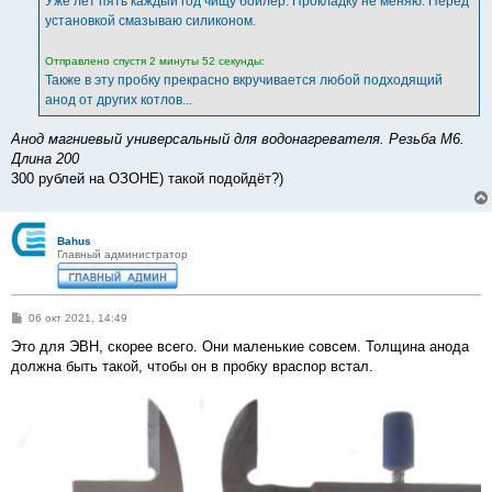
Уже лет пять каждый год чищу бойлер. Прокладку не меняю. Перед
н
установкой смазываю силиконом.
и
е
Отправлено спустя 2 минуты 52 секунды:
Также в эту пробку прекрасно вкручивается любой подходящий
анод от других котлов...
Анод магниевый универсальный для водонагревателя. Резьба М6.
Длина 200
300 рублей на ОЗОНЕ) такой подойдёт?)
Bahus
Главный администратор
С
06 окт 2021, 14:49
о
о
Это для ЭВН, скорее всего. Они маленькие совсем. Толщина анода
б
должна быть такой, чтобы он в пробку враспор встал.
щ
е
н
и
е