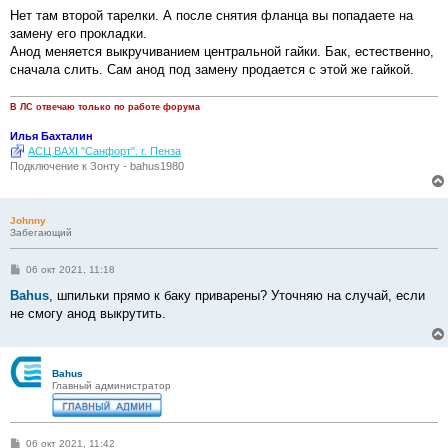
о
о
Нет там второй тарелки. А после снятия фланца вы попадаете на
б
замену его прокладки.
щ
е
Анод меняется выкручиванием центральной гайки. Бак, естественно,
н
сначала слить. Сам анод под замену продается с этой же гайкой.
и
е
В ЛС отвечаю только по работе форума
Илья Бахталин
АСЦ BAXI "Санфорт". г. Пенза
Подключение к Зонту - bahus1980
Johnny
Забегающий
С
06 окт 2021, 11:18
о
о
Bahus
, шпильки прямо к баку приварены? Уточняю на случай, если
б
не смогу анод выкрутить.
щ
е
н
и
е
Bahus
Главный администратор
С
06 окт 2021, 11:42