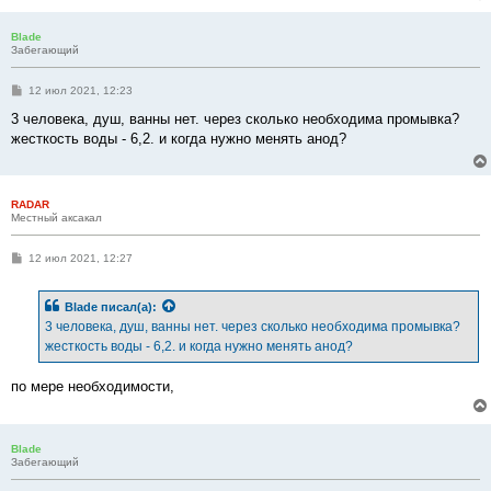
Blade
Забегающий
С
12 июл 2021, 12:23
о
о
3 человека, душ, ванны нет. через сколько необходима промывка?
б
жесткость воды - 6,2. и когда нужно менять анод?
щ
е
н
и
е
RADAR
Местный аксакал
С
12 июл 2021, 12:27
о
о
б
Blade
писал(а):
щ
е
3 человека, душ, ванны нет. через сколько необходима промывка?
н
жесткость воды - 6,2. и когда нужно менять анод?
и
е
по мере необходимости,
Blade
Забегающий