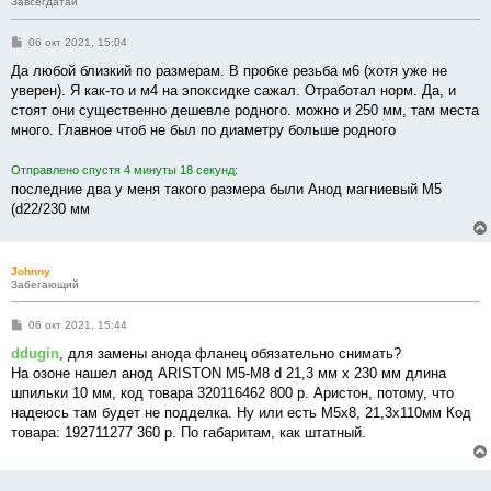
Завсегдатай
С
06 окт 2021, 15:04
о
о
Да любой близкий по размерам. В пробке резьба м6 (хотя уже не
б
уверен). Я как-то и м4 на эпоксидке сажал. Отработал норм. Да, и
щ
е
стоят они существенно дешевле родного. можно и 250 мм, там места
н
много. Главное чтоб не был по диаметру больше родного
и
е
Отправлено спустя 4 минуты 18 секунд:
последние два у меня такого размера были Анод магниевый М5
(d22/230 мм
Johnny
Забегающий
С
06 окт 2021, 15:44
о
о
ddugin
, для замены анода фланец обязательно снимать?
б
На озоне нашел анод ARISTON M5-M8 d 21,3 мм х 230 мм длина
щ
е
шпильки 10 мм, код товара 320116462 800 р. Аристон, потому, что
н
надеюсь там будет не подделка. Ну или есть M5x8, 21,3x110мм Код
и
е
товара: 192711277 360 р. По габаритам, как штатный.