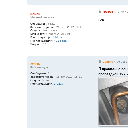
С
RADAR
»
12 июл 
RADAR
о
Местный аксакал
о
год
б
Сообщения:
6821
щ
Зарегистрирован:
25 июл 2012, 00:33
е
Откуда:
г.Кострома
н
Мой котел:
Gepard 23MTV19
и
Благодарил (а):
114 раз
е
Поблагодарили:
423 раза
Возраст:
51
С
Johnny
»
06 окт 2
Johnny
о
Забегающий
о
Я правильно пон
б
Сообщения:
24
прокладкой 197 
щ
Зарегистрирован:
18 окт 2013, 15:31
е
Откуда:
Углич
н
Поблагодарили:
2 раза
и
е