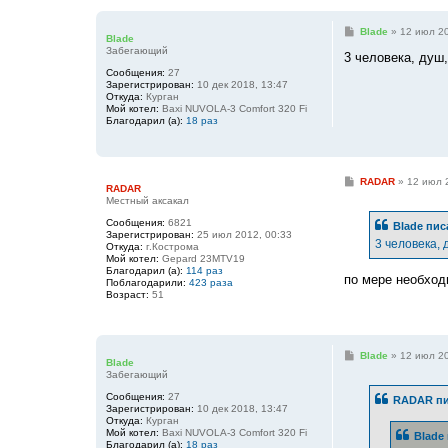
С
Blade
»
12 июл 20
Blade
о
Забегающий
о
3 человека, душ,
б
Сообщения:
27
щ
Зарегистрирован:
10 дек 2018, 13:47
е
Откуда:
Курган
н
Мой котел:
Baxi NUVOLA-3 Comfort 320 Fi
и
Благодарил (а):
18 раз
е
С
RADAR
»
12 июл 
RADAR
о
Местный аксакал
о
б
Сообщения:
6821
Blade
пис
щ
Зарегистрирован:
25 июл 2012, 00:33
е
3 человека, 
Откуда:
г.Кострома
н
Мой котел:
Gepard 23MTV19
и
Благодарил (а):
114 раз
е
по мере необход
Поблагодарили:
423 раза
Возраст:
51
С
Blade
»
12 июл 20
Blade
о
Забегающий
о
б
Сообщения:
27
RADAR
пи
щ
Зарегистрирован:
10 дек 2018, 13:47
е
Откуда:
Курган
н
Мой котел:
Baxi NUVOLA-3 Comfort 320 Fi
Blade
и
Благодарил (а):
18 раз