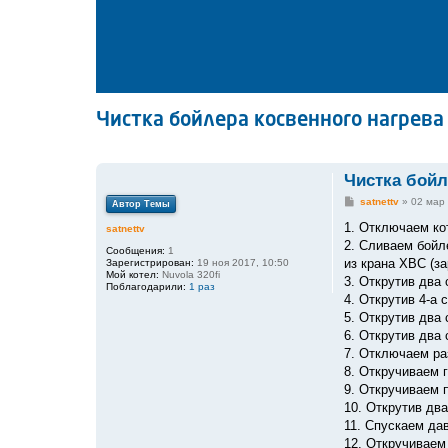
Чистка бойлера косвенного нагрева
Чистка бойл
С
satnettv
»
02 мар 
Автор Темы
о
о
1. Отключаем кот
satnettv
б
2. Сливаем бойл
щ
Сообщения:
1
е
из крана ХВС (за
Зарегистрирован:
19 ноя 2017, 10:50
н
Мой котел:
Nuvola 320fi
3. Открутив два
и
Поблагодарили:
1 раз
е
4. Открутив 4-а 
5. Открутив два
6. Открутив два 
7. Отключаем ра
8. Откручиваем 
9. Откручиваем 
10. Открутив дв
11. Спускаем да
12. Откручиваем 