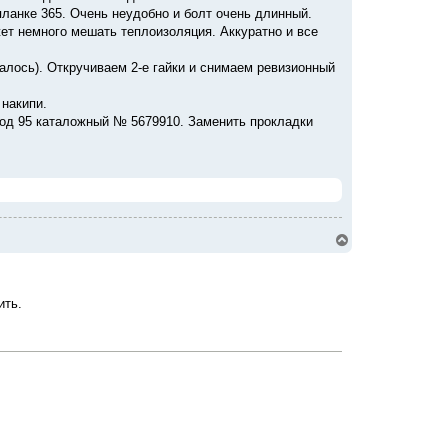
планке 365. Очень неудобно и болт очень длинный.
жет немного мешать теплоизоляция. Аккуратно и все
алось). Откручиваем 2-е гайки и снимаем ревизионный
 накипи.
нод 95 каталожный № 5679910. Заменить прокладки
В
е
р
н
у
ить.
т
ь
с
я
к
н
а
ч
а
л