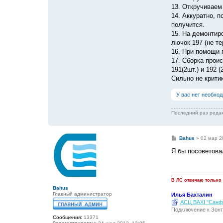
13. Откручиваем
14. Аккуратно, 
получится.
15. На демонтир
лючок 197 (не т
16. При помощи 
17. Сборка прои
191(2шт.) и 192 (2
Сильно не критик
У вас нет необхо
Последний раз реда
С
Bahus
»
02 мар 2
о
о
Я бы посоветова
б
щ
е
н
и
В ЛС отвечаю только
е
Bahus
Главный администратор
Илья Бахталин
АСЦ BAXI "Санфо
Подключение к Зонт
Сообщения:
13371