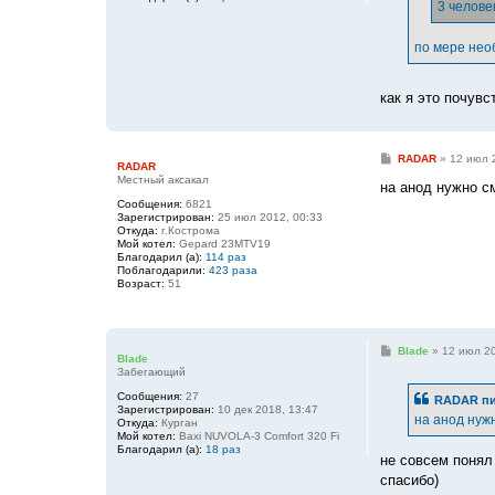
е
3 челове
по мере нео
как я это почув
С
RADAR
»
12 июл 
RADAR
о
Местный аксакал
о
на анод нужно см
б
Сообщения:
6821
щ
Зарегистрирован:
25 июл 2012, 00:33
е
Откуда:
г.Кострома
н
Мой котел:
Gepard 23MTV19
и
Благодарил (а):
114 раз
е
Поблагодарили:
423 раза
Возраст:
51
С
Blade
»
12 июл 20
Blade
о
Забегающий
о
б
Сообщения:
27
RADAR
пи
щ
Зарегистрирован:
10 дек 2018, 13:47
е
на анод нужн
Откуда:
Курган
н
Мой котел:
Baxi NUVOLA-3 Comfort 320 Fi
и
Благодарил (а):
18 раз
е
не совсем понял
спасибо)