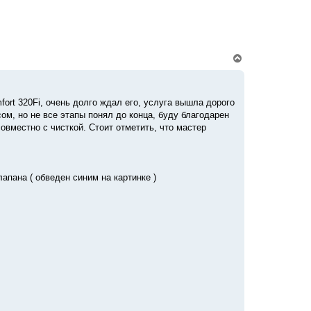
у
В
е
р
н
у
ort 320Fi, очень долго ждал его, услуга вышла дорого
т
ом, но не все этапы понял до конца, буду благодарен
ь
с
вместно с чисткой. Стоит отметить, что мастер
я
к
н
а
ч
апана ( обведен синим на картинке )
а
л
у