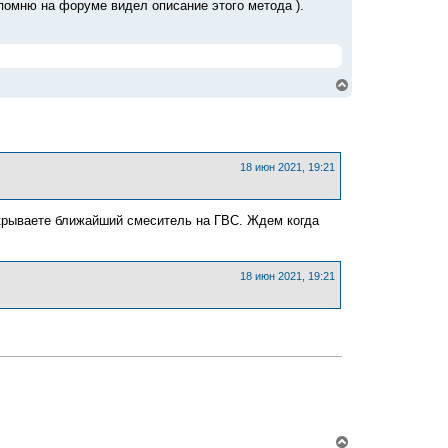
помню на форуме видел описание этого метода ).
В
е
р
н
у
т
ь
18 июн 2021, 19:21
с
я
к
ткрываете ближайший смеситель на ГВС. Ждем когда
н
а
ч
а
18 июн 2021, 19:21
л
у
В