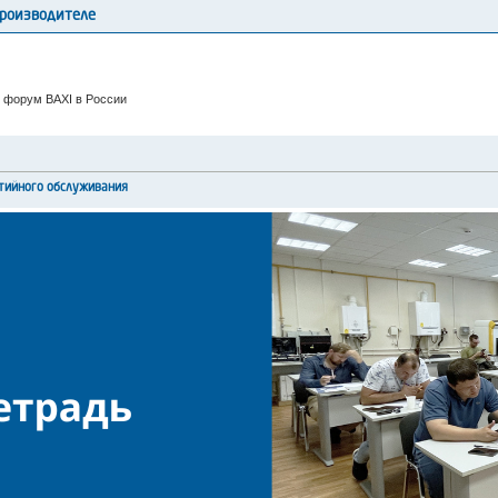
производителе
 форум BAXI в России
тийного обслуживания