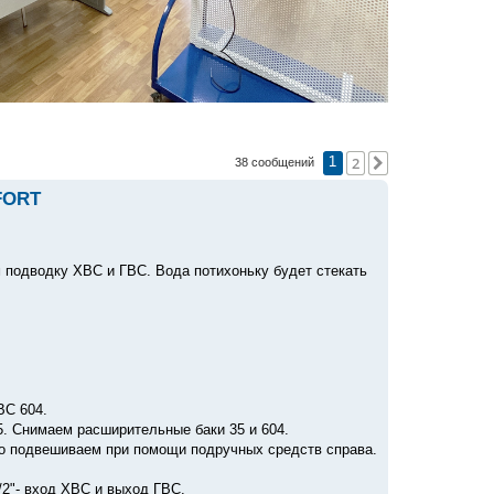
2
След.
38 сообщений
1
FORT
м подводку ХВС и ГВС. Вода потихоньку будет стекать
ВС 604.
5. Снимаем расширительные баки 35 и 604.
тно подвешиваем при помощи подручных средств справа.
1/2"- вход ХВС и выход ГВС.