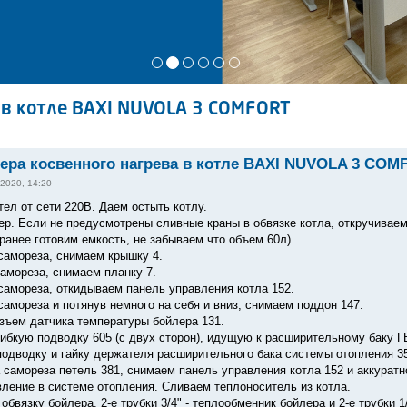
 в котле BAXI NUVOLA 3 COMFORT
ера косвенного нагрева в котле BAXI NUVOLA 3 COM
2020, 14:20
ел от сети 220В. Даем остыть котлу.
ер. Если не предусмотрены сливные краны в обвязке котла, откручивае
ранее готовим емкость, не забываем что объем 60л).
 самореза, снимаем крышку 4.
самореза, снимаем планку 7.
 самореза, откидываем панель управления котла 152.
самореза и потянув немного на себя и вниз, снимаем поддон 147.
зъем датчика температуры бойлера 131.
гибкую подводку 605 (с двух сторон), идущую к расширительному баку Г
подводку и гайку держателя расширительного бака системы отопления 3
а самореза петель 381, снимаем панель управления котла 152 и аккура
вление в системе отопления. Сливаем теплоноситель из котла.
обвязку бойлера. 2-е трубки 3/4" - теплообменник бойлера и 2-е трубки 