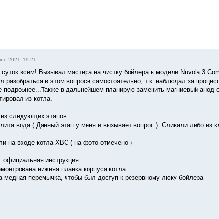
юн 2021, 19:21
 суток всем! Вызывал мастера на чистку бойлера в модели Nuvola 3 Comf
л разобраться в этом вопросе самостоятельно, т.к. наблюдал за процесс
е подробнее...Также в дальнейшем планирую заменить магниевый анод со
тировал из котла.
 из следующих этапов:
лита вода ( Данный этап у меня и вызывает вопрос ). Сливали либо из кл
ли на входе котла ХВС ( на фото отмечено )
ет официальная инструкция...
емонтрована нижняя планка корпуса котла
а медная перемычка, чтобы был доступ к резервному люку бойлера