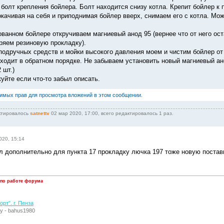
 болт крепления бойлера. Болт находится снизу котла. Крепит бойлер к 
покачивая на себя и приподнимая бойлер вверх, снимаем его с котла. Мо
ованном бойлере откручиваем магниевый анод 95 (вернее что от него ост
еряем резиновую прокладку).
подручных средств и мойки высокого давления моем и чистим бойлер от
сходит в обратном порядке. Не забываем установить новый магниевый а
 шт.)
уйте если что-то забыл описать.
димых прав для просмотра вложений в этом сообщении.
ктировалось
satnettv
02 мар 2020, 17:00, всего редактировалось 1 раз.
020, 15:14
л дополнительно для пункта 17 прокладку лючка 197 тоже новую постав
 по работе форума
рт". г. Пенза
у - bahus1980