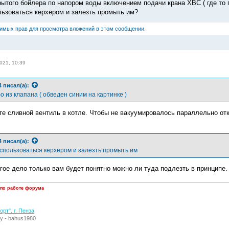
рытого бойлера по напором воды включением подачи крана ХВС ( где то 
ьзоваться керхером и залезть промыть им?
димых прав для просмотра вложений в этом сообщении.
021, 10:39
4
писал(а):
 из клапана ( обведен синим на картинке )
те сливной вентиль в котле. Чтобы не вакуумировалось параллельно о
4
писал(а):
спользоваться керхером и залезть промыть им
гое дело только вам будет понятно можно ли туда подлезть в принципе.
 по работе форума
рт". г. Пенза
у - bahus1980