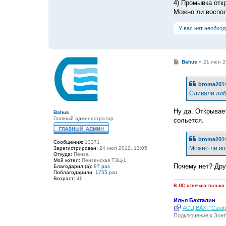
4) Промывка отк
Можно ли воспол
У вас нет необхо
С
Bahus
»
21 июн 2
о
о
б
broma201
щ
е
Сливали либо
н
и
е
Ну да. Открывае
Bahus
Главный администратор
сольется.
broma201
Сообщения:
13371
Можно ли во
Зарегистрирован:
24 июл 2012, 13:05
Откуда:
Пенза
Мой котел:
Пензенская ТЭЦ-1
Почему нет? Дру
Благодарил (а):
87 раз
Поблагодарили:
1755 раз
Возраст:
46
В ЛС отвечаю только
Илья Бахталин
АСЦ BAXI "Санфо
Подключение к Зонт