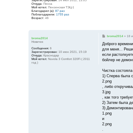
Зарегистрирован:
24 июл 2012, 13:05
Откуда:
Пенза
Мой котел:
Пензенская ТЭЦ-1
Благодарил (а):
87 раз
Поблагодарили:
1755 раз
Возраст:
46
С
broma2014
»
18 и
broma2014
о
Новичок
о
Доброго времени
б
Сообщения:
6
для меня... Реши
щ
Зарегистрирован:
10 июн 2021, 15:19
е
если растолкует
Откуда:
Краснодар
н
Мой котел:
Nuvola 3 Comfort 320Fi ( 2011
бойлер не демон
и
год )
е
Чистка состояла
1) Сперва была с
2.png
, либо откручива
3.jpg
, как того требу
2) Затем была д
3) Демонтирован
1.png
и
2.png
.