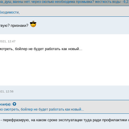
ка, душ, ванны нет. через сколько необходима промывка? жесткость воды - 6,2
бходимости,
ствую? признаки?
2021, 12:47
отреть, бойлер не будет работать как новый...
21, 12:56
сал(а):
о смотреть, бойлер не будет работать как новый...
 - перефразирую, на каком сроке эксплуатации туда ради профилактики 