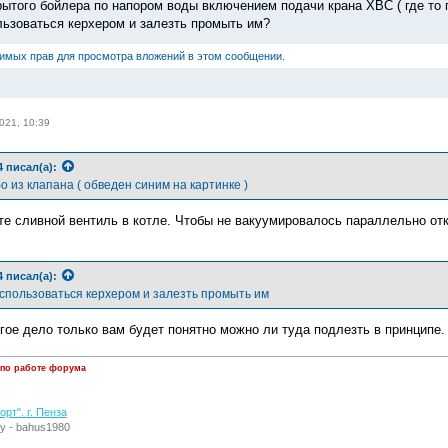
рытого бойлера по напором воды включением подачи крана ХВС ( где то 
ьзоваться керхером и залезть промыть им?
димых прав для просмотра вложений в этом сообщении.
021, 10:39
4
писал(а):
 из клапана ( обведен синим на картинке )
те сливной вентиль в котле. Чтобы не вакуумировалось параллельно о
4
писал(а):
спользоваться керхером и залезть промыть им
гое дело только вам будет понятно можно ли туда подлезть в принципе.
 по работе форума
рт". г. Пенза
у - bahus1980