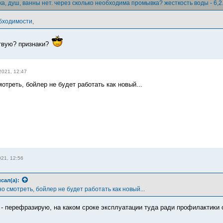
ка, душ, ванны нет. через сколько необходима промывка? жесткость воды - 6,2
бходимости,
ствую? признаки?
2021, 12:47
отреть, бойлер не будет работать как новый...
21, 12:56
сал(а):
о смотреть, бойлер не будет работать как новый...
 - перефразирую, на каком сроке эксплуатации туда ради профилактики 