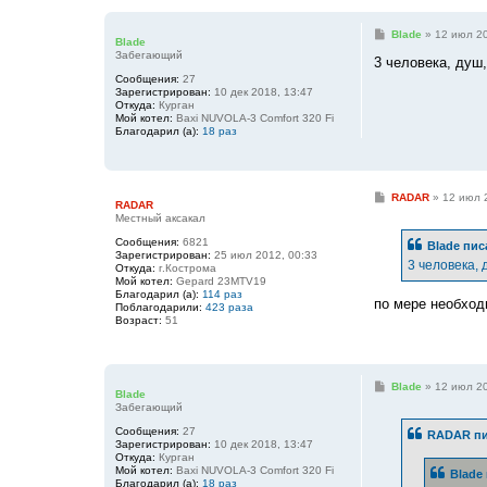
С
Blade
»
12 июл 20
Blade
о
Забегающий
о
3 человека, душ,
б
Сообщения:
27
щ
Зарегистрирован:
10 дек 2018, 13:47
е
Откуда:
Курган
н
Мой котел:
Baxi NUVOLA-3 Comfort 320 Fi
и
Благодарил (а):
18 раз
е
С
RADAR
»
12 июл 
RADAR
о
Местный аксакал
о
б
Сообщения:
6821
Blade
пис
щ
Зарегистрирован:
25 июл 2012, 00:33
е
3 человека, 
Откуда:
г.Кострома
н
Мой котел:
Gepard 23MTV19
и
Благодарил (а):
114 раз
е
по мере необход
Поблагодарили:
423 раза
Возраст:
51
С
Blade
»
12 июл 20
Blade
о
Забегающий
о
б
Сообщения:
27
RADAR
пи
щ
Зарегистрирован:
10 дек 2018, 13:47
е
Откуда:
Курган
н
Мой котел:
Baxi NUVOLA-3 Comfort 320 Fi
Blade
и
Благодарил (а):
18 раз