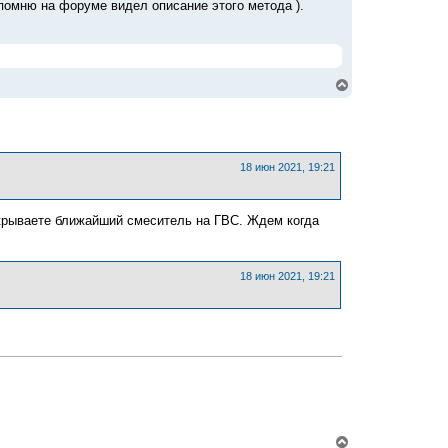
помню на форуме видел описание этого метода ).
В
е
р
н
у
т
ь
18 июн 2021, 19:21
с
я
к
ткрываете ближайший смеситель на ГВС. Ждем когда
н
а
ч
а
18 июн 2021, 19:21
л
у
В