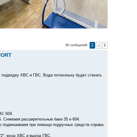
2
След.
38 сообщений
1
FORT
м подводку ХВС и ГВС. Вода потихоньку будет стекать
ВС 604.
5. Снимаем расширительные баки 35 и 604.
тно подвешиваем при помощи подручных средств справа.
1/2"- вход ХВС и выход ГВС.