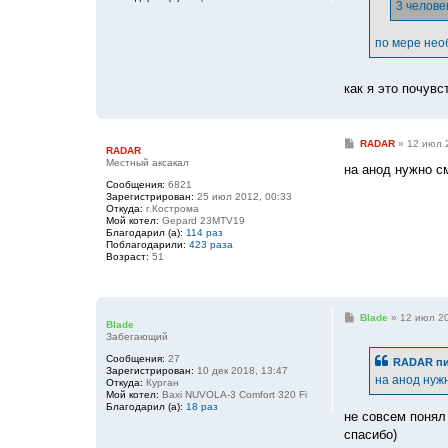
е
3 челове
по мере нео
как я это почув
С
RADAR
»
12 июл 
RADAR
о
Местный аксакал
о
на анод нужно см
б
Сообщения:
6821
щ
Зарегистрирован:
25 июл 2012, 00:33
е
Откуда:
г.Кострома
н
Мой котел:
Gepard 23MTV19
и
Благодарил (а):
114 раз
е
Поблагодарили:
423 раза
Возраст:
51
С
Blade
»
12 июл 20
Blade
о
Забегающий
о
б
Сообщения:
27
RADAR
пи
щ
Зарегистрирован:
10 дек 2018, 13:47
е
на анод нужн
Откуда:
Курган
н
Мой котел:
Baxi NUVOLA-3 Comfort 320 Fi
и
Благодарил (а):
18 раз
е
не совсем понял
спасибо)