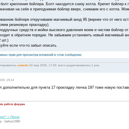
 болт крепления бойлера. Болт находится снизу котла. Крепит бойлер к 
покачивая на себя и приподнимая бойлер вверх, снимаем его с котла. Мо
ованном бойлере откручиваем магниевый анод 95 (вернее что от него ост
еряем резиновую прокладку).
подручных средств и мойки высокого давления моем и чистим бойлер от
сходит в обратном порядке. Не забываем установить новый магниевый а
 шт.)
уйте если что-то забыл описать.
димых прав для просмотра вложений в этом сообщении.
ктировалось
satnettv
02 мар 2020, 17:00, всего редактировалось 1 раз.
020, 15:14
л дополнительно для пункта 17 прокладку лючка 197 тоже новую постав
 по работе форума
рт". г. Пенза
у - bahus1980