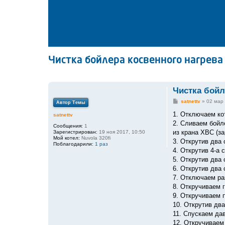
Чистка бойлера косвенного нагрева
Чистка бойл
С
satnettv
»
02 мар 
Автор Темы
о
о
1. Отключаем кот
satnettv
б
2. Сливаем бойл
щ
Сообщения:
1
е
из крана ХВС (за
Зарегистрирован:
19 ноя 2017, 10:50
н
Мой котел:
Nuvola 320fi
3. Открутив два
и
Поблагодарили:
1 раз
е
4. Открутив 4-а 
5. Открутив два
6. Открутив два 
7. Отключаем ра
8. Откручиваем 
9. Откручиваем 
10. Открутив дв
11. Спускаем да
12. Откручиваем 