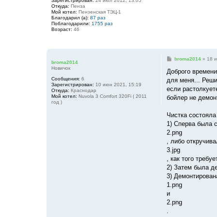
Зарегистрирован:
24 июл 2012, 13:05
Откуда:
Пенза
Мой котел:
Пензенская ТЭЦ-1
Благодарил (а):
87 раз
Поблагодарили:
1755 раз
Возраст:
46
С
broma2014
»
18 и
broma2014
о
Новичок
о
Доброго времени
б
Сообщения:
6
для меня... Реши
щ
Зарегистрирован:
10 июн 2021, 15:19
е
если растолкует
Откуда:
Краснодар
н
Мой котел:
Nuvola 3 Comfort 320Fi ( 2011
бойлер не демон
и
год )
е
Чистка состояла
1) Сперва была с
2.png
, либо откручива
3.jpg
, как того требу
2) Затем была д
3) Демонтирован
1.png
и
2.png
.