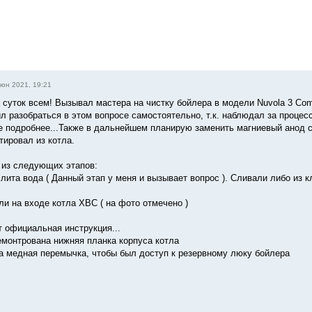
юн 2021, 19:21
 суток всем! Вызывал мастера на чистку бойлера в модели Nuvola 3 Comf
л разобраться в этом вопросе самостоятельно, т.к. наблюдал за процесс
е подробнее...Также в дальнейшем планирую заменить магниевый анод со
тировал из котла.
 из следующих этапов:
лита вода ( Данный этап у меня и вызывает вопрос ). Сливали либо из кл
ли на входе котла ХВС ( на фото отмечено )
ет официальная инструкция...
емонтрована нижняя планка корпуса котла
а медная перемычка, чтобы был доступ к резервному люку бойлера