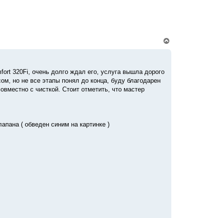
у
В
е
р
н
у
ort 320Fi, очень долго ждал его, услуга вышла дорого
т
ом, но не все этапы понял до конца, буду благодарен
ь
с
вместно с чисткой. Стоит отметить, что мастер
я
к
н
а
ч
апана ( обведен синим на картинке )
а
л
у