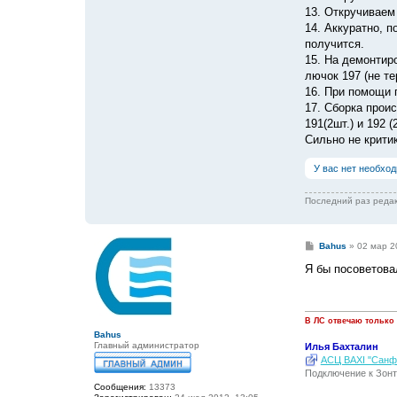
13. Откручиваем
14. Аккуратно, 
получится.
15. На демонтир
лючок 197 (не т
16. При помощи 
17. Сборка прои
191(2шт.) и 192 (2
Сильно не критик
У вас нет необхо
Последний раз реда
С
Bahus
»
02 мар 2
о
о
Я бы посоветова
б
щ
е
н
и
В ЛС отвечаю только
е
Bahus
Главный администратор
Илья Бахталин
АСЦ BAXI "Санфо
Подключение к Зонт
Сообщения:
13373