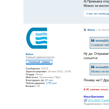
4) Промывка отк
Можно ли воспол
У вас нет необхо
С
Bahus
»
21 июн 2
о
о
б
broma201
щ
е
Сливали либо
н
и
е
Ну да. Открывае
Bahus
Главный администратор
сольется.
broma201
Сообщения:
13373
Можно ли во
Зарегистрирован:
24 июл 2012, 13:05
Откуда:
Пенза
Мой котел:
Пензенская ТЭЦ-1
Почему нет? Дру
Благодарил (а):
87 раз
Поблагодарили:
1755 раз
Возраст:
46
В ЛС отвечаю только
Илья Бахталин
АСЦ BAXI "Санфо
Подключение к Зонт