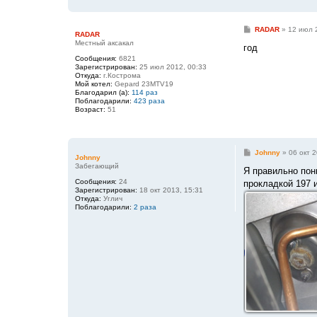
С
RADAR
»
12 июл 
RADAR
о
Местный аксакал
о
год
б
Сообщения:
6821
щ
Зарегистрирован:
25 июл 2012, 00:33
е
Откуда:
г.Кострома
н
Мой котел:
Gepard 23MTV19
и
Благодарил (а):
114 раз
е
Поблагодарили:
423 раза
Возраст:
51
С
Johnny
»
06 окт 2
Johnny
о
Забегающий
о
Я правильно пон
б
Сообщения:
24
прокладкой 197 
щ
Зарегистрирован:
18 окт 2013, 15:31
е
Откуда:
Углич
н
Поблагодарили:
2 раза
и
е