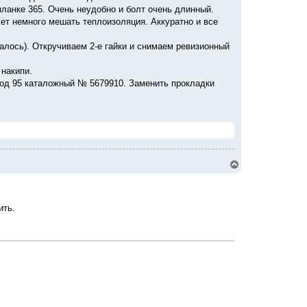
планке 365. Очень неудобно и болт очень длинный.
жет немного мешать теплоизоляция. Аккуратно и все
алось). Откручиваем 2-е гайки и снимаем ревизионный
 накипи.
нод 95 каталожный № 5679910. Заменить прокладки
В
е
р
н
у
ить.
т
ь
с
я
к
н
а
ч
а
л