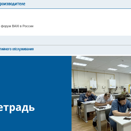
производителе
 форум BAXI в России
тийного обслуживания