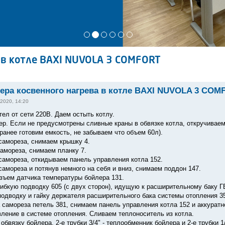
 в котле BAXI NUVOLA 3 COMFORT
ера косвенного нагрева в котле BAXI NUVOLA 3 COM
2020, 14:20
ел от сети 220В. Даем остыть котлу.
ер. Если не предусмотрены сливные краны в обвязке котла, откручивае
ранее готовим емкость, не забываем что объем 60л).
 самореза, снимаем крышку 4.
самореза, снимаем планку 7.
 самореза, откидываем панель управления котла 152.
самореза и потянув немного на себя и вниз, снимаем поддон 147.
зъем датчика температуры бойлера 131.
гибкую подводку 605 (с двух сторон), идущую к расширительному баку Г
подводку и гайку держателя расширительного бака системы отопления 3
а самореза петель 381, снимаем панель управления котла 152 и аккура
вление в системе отопления. Сливаем теплоноситель из котла.
обвязку бойлера. 2-е трубки 3/4" - теплообменник бойлера и 2-е трубки 