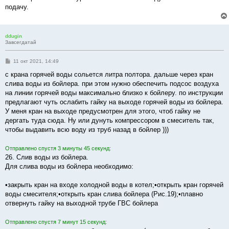
подачу.
ddugin
Завсегдатай
С
11 окт 2021, 14:49
о
о
с крана горячей воды сольется литра полтора. дальше через кран
б
слива воды из бойлера. при этом нужно обеспечить подсос воздуха
щ
е
на линии горячей воды максимально близко к бойлеру. по инструкции
н
предлагают чуть ослабить гайку на выходе горячей воды из бойлера.
и
е
У меня кран на выходе предусмотрен для этого, чтоб гайку не
дергать туда сюда. Ну или дунуть компрессором в смеситель так,
чтобы выдавить всю воду из труб назад в бойлер )))
Отправлено спустя 3 минуты 45 секунд:
26. Слив воды из бойлера.
Для слива воды из бойлера необходимо:
•закрыть кран на входе холодной воды в котел;•открыть кран горячей
воды смесителя;•открыть кран слива бойлера (Рис.19);•плавно
отвернуть гайку на выходной трубе ГВС бойлера
Отправлено спустя 7 минут 15 секунд: