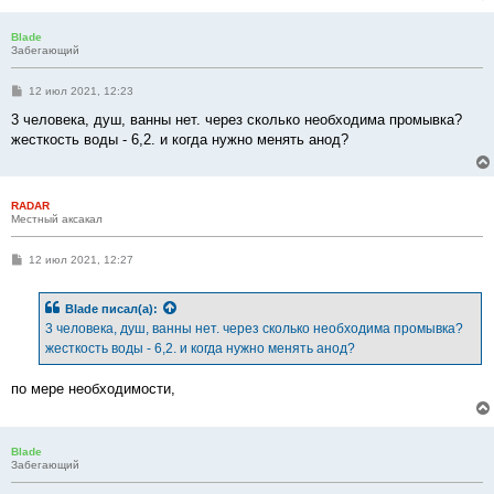
Blade
Забегающий
С
12 июл 2021, 12:23
о
о
3 человека, душ, ванны нет. через сколько необходима промывка?
б
жесткость воды - 6,2. и когда нужно менять анод?
щ
е
н
и
е
RADAR
Местный аксакал
С
12 июл 2021, 12:27
о
о
б
Blade
писал(а):
щ
е
3 человека, душ, ванны нет. через сколько необходима промывка?
н
жесткость воды - 6,2. и когда нужно менять анод?
и
е
по мере необходимости,
Blade
Забегающий