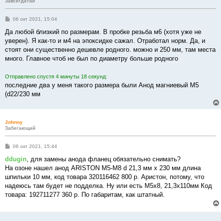
Завсегдатай
С
06 окт 2021, 15:04
о
о
Да любой близкий по размерам. В пробке резьба м6 (хотя уже не
б
уверен). Я как-то и м4 на эпоксидке сажал. Отработал норм. Да, и
щ
е
стоят они существенно дешевле родного. можно и 250 мм, там места
н
много. Главное чтоб не был по диаметру больше родного
и
е
Отправлено спустя 4 минуты 18 секунд:
последние два у меня такого размера были Анод магниевый М5
(d22/230 мм
Johnny
Забегающий
С
06 окт 2021, 15:44
о
о
ddugin
, для замены анода фланец обязательно снимать?
б
На озоне нашел анод ARISTON M5-M8 d 21,3 мм х 230 мм длина
щ
е
шпильки 10 мм, код товара 320116462 800 р. Аристон, потому, что
н
надеюсь там будет не подделка. Ну или есть M5x8, 21,3x110мм Код
и
е
товара: 192711277 360 р. По габаритам, как штатный.