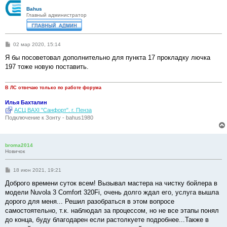
Bahus
Главный администратор
С
02 мар 2020, 15:14
о
о
Я бы посоветовал дополнительно для пункта 17 прокладку лючка
б
197 тоже новую поставить.
щ
е
н
и
В ЛС отвечаю только по работе форума
е
Илья Бахталин
АСЦ BAXI "Санфорт". г. Пенза
Подключение к Зонту - bahus1980
broma2014
Новичок
С
18 июн 2021, 19:21
о
о
Доброго времени суток всем! Вызывал мастера на чистку бойлера в
б
модели Nuvola 3 Comfort 320Fi, очень долго ждал его, услуга вышла
щ
е
дорого для меня... Решил разобраться в этом вопросе
н
самостоятельно, т.к. наблюдал за процессом, но не все этапы понял
и
е
до конца, буду благодарен если растолкуете подробнее...Также в