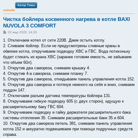
Автор Темы
satnettv
Чистка бойлера косвенного нагрева в котле BAXI
NUVOLA 3 COMFORT
С
02 мар 2020, 14:20
о
о
1. Отключаем котел от сети 220В. Даем остыть котлу.
б
2. Сливаем бойлер. Если не предусмотрены сливные краны в
щ
е
обвязке котла, откручиваем подводку ХВС и ГВС. Вода потихоньку
н
будет стекать из крана ХВС (заранее готовим емкость, не забываем
и
е
что объем 60л).
3. Открутив два самореза, снимаем крышку 4.
4. Открутив 4-а самореза, снимаем планку 7.
5. Открутив два самореза, откидываем панель управления котла 152.
6. Открутив два самореза и потянув немного на себя и вниз, снимаем
поддон 147.
7. Отключаем разъем датчика температуры бойлера 131.
8. Откручиваем гибкую подводку 605 (с двух сторон), идущую к
расширительному баку ГВС 604.
9. Откручиваем подводку и гайку держателя расширительного бака
системы отопления 35. Снимаем расширительные баки 35 и 604.
10. Открутив два самореза петель 381, снимаем панель управления
котла 152 и аккуратно подвешиваем при помощи подручных средств
справа.