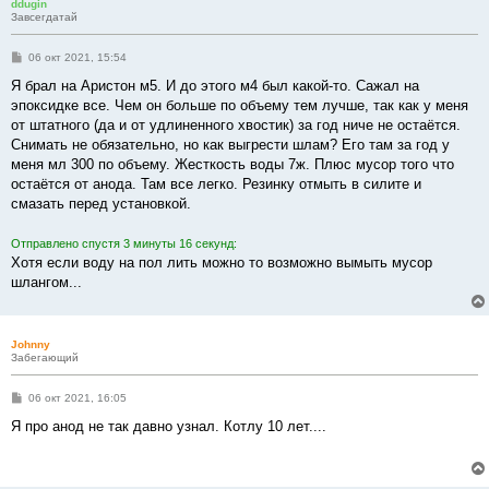
ddugin
Завсегдатай
С
06 окт 2021, 15:54
о
о
Я брал на Аристон м5. И до этого м4 был какой-то. Сажал на
б
эпоксидке все. Чем он больше по объему тем лучше, так как у меня
щ
е
от штатного (да и от удлиненного хвостик) за год ниче не остаётся.
н
Снимать не обязательно, но как выгрести шлам? Его там за год у
и
е
меня мл 300 по объему. Жесткость воды 7ж. Плюс мусор того что
остаётся от анода. Там все легко. Резинку отмыть в силите и
смазать перед установкой.
Отправлено спустя 3 минуты 16 секунд:
Хотя если воду на пол лить можно то возможно вымыть мусор
шлангом...
Johnny
Забегающий
С
06 окт 2021, 16:05
о
о
Я про анод не так давно узнал. Котлу 10 лет....
б
щ
е
н
и