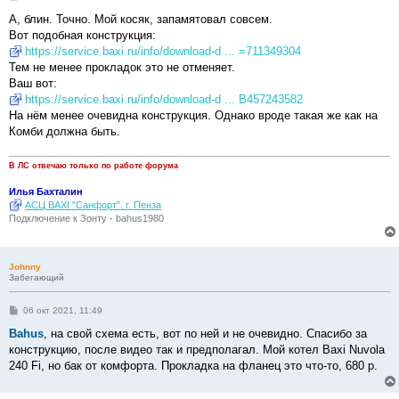
о
о
А, блин. Точно. Мой косяк, запамятовал совсем.
б
Вот подобная конструкция:
щ
е
https://service.baxi.ru/info/download-d ... =711349304
н
Тем не менее прокладок это не отменяет.
и
е
Ваш вот:
https://service.baxi.ru/info/download-d ... B457243582
На нём менее очевидна конструкция. Однако вроде такая же как на
Комби должна быть.
В ЛС отвечаю только по работе форума
Илья Бахталин
АСЦ BAXI "Санфорт". г. Пенза
Подключение к Зонту - bahus1980
Johnny
Забегающий
С
06 окт 2021, 11:49
о
о
Bahus
, на свой схема есть, вот по ней и не очевидно. Спасибо за
б
конструкцию, после видео так и предполагал. Мой котел Baxi Nuvola
щ
е
240 Fi, но бак от комфорта. Прокладка на фланец это что-то, 680 р.
н
и
е