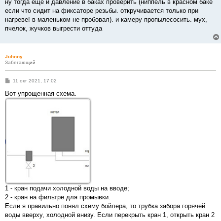
ну тогда еще и давление в баках проверить (ниппель в красном баке
если что сидит на фиксаторе резьбы. откручивается только при
нагреве! в маленьком не пробовал). и камеру пропылесосить. мух,
пчелок, жучков выгрести оттуда
Johnny
Забегающий
С
11 окт 2021, 17:02
о
о
Вот упрощенная схема.
б
щ
е
н
и
е
1 - кран подачи холодной воды на вводе;
2 - кран на фильтре для промывки.
Если я правильно понял схему бойлера, то трубка забора горячей
воды вверху, холодной внизу. Если перекрыть кран 1, открыть кран 2