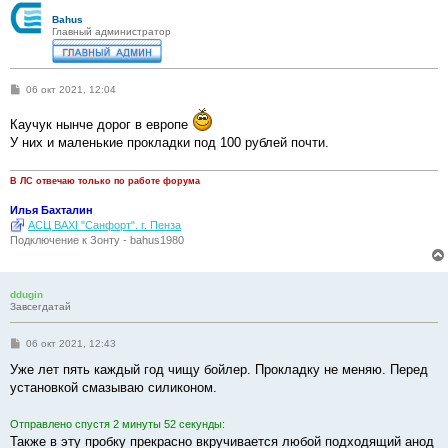
Bahus
Главный администратор
С
06 окт 2021, 12:04
о
о
Каучук нынче дорог в европе
б
щ
У них и маленькие прокладки под 100 рублей почти.
е
н
и
В ЛС отвечаю только по работе форума
е
Илья Бахталин
АСЦ BAXI "Санфорт". г. Пенза
Подключение к Зонту - bahus1980
ddugin
Завсегдатай
С
06 окт 2021, 12:43
о
о
Уже лет пять каждый год чищу бойлер. Прокладку не меняю. Перед
б
установкой смазываю силиконом.
щ
е
н
Отправлено спустя 2 минуты 52 секунды:
и
е
Также в эту пробку прекрасно вкручивается любой подходящий анод