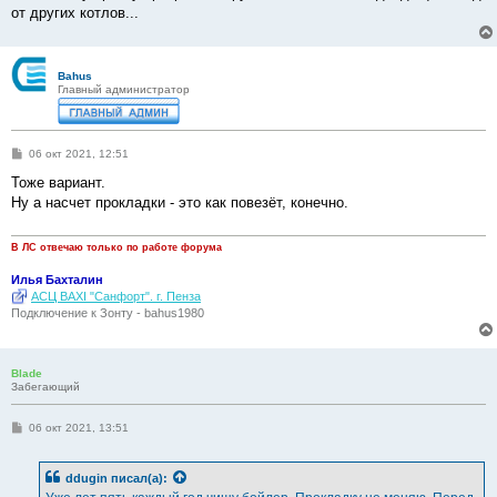
от других котлов...
Bahus
Главный администратор
С
06 окт 2021, 12:51
о
о
Тоже вариант.
б
Ну а насчет прокладки - это как повезёт, конечно.
щ
е
н
и
В ЛС отвечаю только по работе форума
е
Илья Бахталин
АСЦ BAXI "Санфорт". г. Пенза
Подключение к Зонту - bahus1980
Blade
Забегающий
С
06 окт 2021, 13:51
о
о
б
ddugin
писал(а):
щ
е