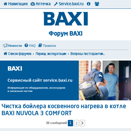
Навигация
Аптечка
Service.baxi.ru
Форум BAXI
Новости
FAQ
Правила
Список форумов
Период эксплуатации
Вопросы постгарантийного обслуживания
Чистка бойлера косвенного нагрева в котле
BAXI NUVOLA 3 COMFORT
2
След.
38 сообщений
1