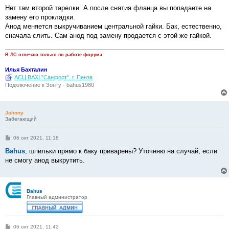
о
о
Нет там второй тарелки. А после снятия фланца вы попадаете на
б
замену его прокладки.
щ
е
Анод меняется выкручиванием центральной гайки. Бак, естественно,
н
сначала слить. Сам анод под замену продается с этой же гайкой.
и
е
В ЛС отвечаю только по работе форума
Илья Бахталин
АСЦ BAXI "Санфорт". г. Пенза
Подключение к Зонту - bahus1980
Johnny
Забегающий
С
06 окт 2021, 11:18
о
о
Bahus
, шпильки прямо к баку приварены? Уточняю на случай, если
б
не смогу анод выкрутить.
щ
е
н
и
е
Bahus
Главный администратор
С
06 окт 2021, 11:42