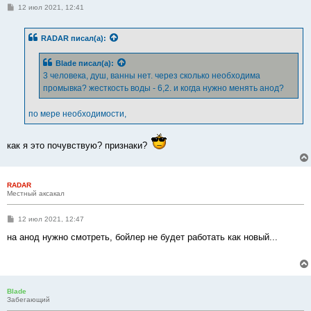
С
12 июл 2021, 12:41
о
о
б
RADAR
писал(а):
щ
е
н
Blade
писал(а):
и
е
3 человека, душ, ванны нет. через сколько необходима
промывка? жесткость воды - 6,2. и когда нужно менять анод?
по мере необходимости,
как я это почувствую? признаки?
RADAR
Местный аксакал
С
12 июл 2021, 12:47
о
о
на анод нужно смотреть, бойлер не будет работать как новый...
б
щ
е
н
и
е
Blade
Забегающий