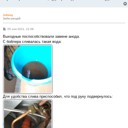
Johnny
Забегающий
С
05 ноя 2021, 21:08
о
о
Выходные поспособствовали замене анода.
б
С бойлера сливалась такая вода:
щ
е
н
и
е
Для удобства слива приспособил, что под руку подвернулось: