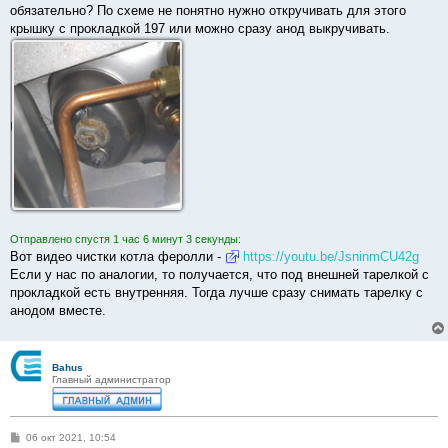
б
обязательно? По схеме не понятно нужно откручивать для этого
щ
е
крышку с прокладкой 197 или можно сразу анод выкручивать.
н
и
е
Отправлено спустя 1 час 6 минут 3 секунды:
Вот видео чистки котла феролли -
https://youtu.be/JsninmCU42g
Если у нас по аналогии, то получается, что под внешней тарелкой с
прокладкой есть внутренняя. Тогда лучше сразу снимать тарелку с
анодом вместе.
Bahus
Главный администратор
С
06 окт 2021, 10:54