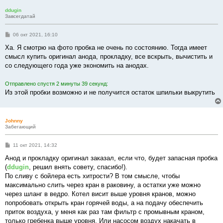
е
ddugin
Завсегдатай
С
06 окт 2021, 16:10
о
о
Ха. Я смотрю на фото пробка не очень по состоянию. Тогда имеет
б
смысл купить оригинал анода, прокладку, все вскрыть, вычистить и
щ
е
со следующего года уже экономить на анодах.
н
и
е
Отправлено спустя 2 минуты 39 секунд:
Из этой пробки возможно и не получится остаток шпильки выкрутить
Johnny
Забегающий
С
11 окт 2021, 14:32
о
о
Анод и прокладку оригинал заказал, если что, будет запасная пробка
б
(
ddugin
, решил внять совету, спасибо!).
щ
е
По сливу с бойлера есть хитрости? В том смысле, чтобы
н
максимально слить через кран в раковину, а остатки уже можно
и
е
через шланг в ведро. Котел висит выше уровня кранов, можно
попробовать открыть кран горячей воды, а на подачу обеспечить
приток воздуха, у меня как раз там фильтр с промывным краном,
только гребенка выше уровня. Или насосом воздух накачать в