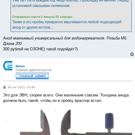
Уже лет пять каждый год чищу бойлер. Прокладку не меняю. Перед
н
установкой смазываю силиконом.
и
е
Отправлено спустя 2 минуты 52 секунды:
Также в эту пробку прекрасно вкручивается любой подходящий
анод от других котлов...
Анод магниевый универсальный для водонагревателя. Резьба М6.
Длина 200
300 рублей на ОЗОНЕ) такой подойдёт?)
Bahus
Главный администратор
С
06 окт 2021, 14:49
о
о
Это для ЭВН, скорее всего. Они маленькие совсем. Толщина анода
б
должна быть такой, чтобы он в пробку враспор встал.
щ
е
н
и
е