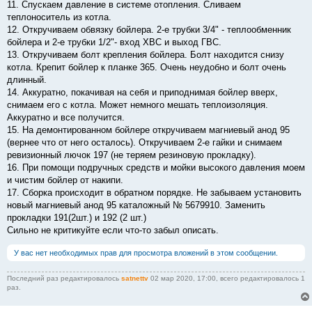
11. Спускаем давление в системе отопления. Сливаем
теплоноситель из котла.
12. Откручиваем обвязку бойлера. 2-е трубки 3/4" - теплообменник
бойлера и 2-е трубки 1/2"- вход ХВС и выход ГВС.
13. Откручиваем болт крепления бойлера. Болт находится снизу
котла. Крепит бойлер к планке 365. Очень неудобно и болт очень
длинный.
14. Аккуратно, покачивая на себя и приподнимая бойлер вверх,
снимаем его с котла. Может немного мешать теплоизоляция.
Аккуратно и все получится.
15. На демонтированном бойлере откручиваем магниевый анод 95
(вернее что от него осталось). Откручиваем 2-е гайки и снимаем
ревизионный лючок 197 (не теряем резиновую прокладку).
16. При помощи подручных средств и мойки высокого давления моем
и чистим бойлер от накипи.
17. Сборка происходит в обратном порядке. Не забываем установить
новый магниевый анод 95 каталожный № 5679910. Заменить
прокладки 191(2шт.) и 192 (2 шт.)
Сильно не критикуйте если что-то забыл описать.
У вас нет необходимых прав для просмотра вложений в этом сообщении.
Последний раз редактировалось
satnettv
02 мар 2020, 17:00, всего редактировалось 1
раз.