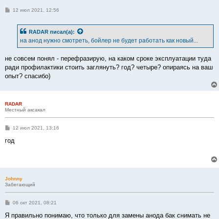
С
12 июл 2021, 12:56
о
о
б
RADAR
писал(а):
щ
е
на анод нужно смотреть, бойлер не будет работать как новый...
н
и
е
не совсем понял - перефразирую, на каком сроке эксплуатации туда
ради профилактики стоить заглянуть? год? четыре? опираясь на ваш
опыт? спасибо)
RADAR
Местный аксакал
С
12 июл 2021, 13:16
о
о
год
б
щ
е
н
и
е
Johnny
Забегающий
С
06 окт 2021, 08:21
о
о
Я правильно понимаю, что только для замены анода бак снимать не