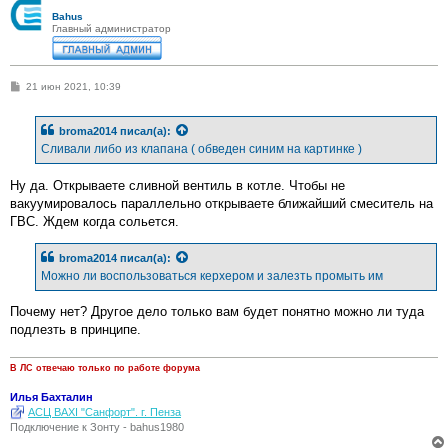
Bahus
Главный администратор
С
21 июн 2021, 10:39
о
о
б
broma2014
писал(а):
щ
е
Сливали либо из клапана ( обведен синим на картинке )
н
и
е
Ну да. Открываете сливной вентиль в котле. Чтобы не
вакуумировалось параллельно открываете ближайший смеситель на
ГВС. Ждем когда сольется.
broma2014
писал(а):
Можно ли воспользоваться керхером и залезть промыть им
Почему нет? Другое дело только вам будет понятно можно ли туда
подлезть в принципе.
В ЛС отвечаю только по работе форума
Илья Бахталин
АСЦ BAXI "Санфорт". г. Пенза
Подключение к Зонту - bahus1980