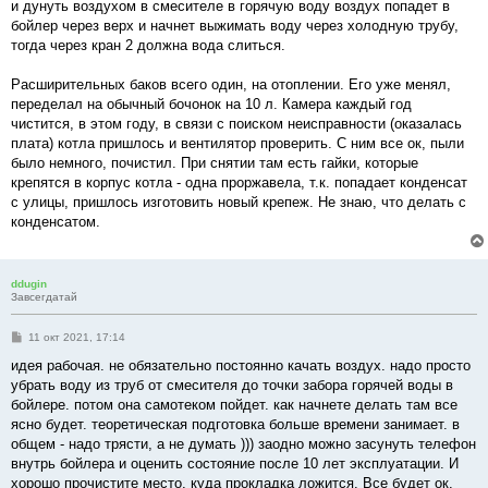
и дунуть воздухом в смесителе в горячую воду воздух попадет в
бойлер через верх и начнет выжимать воду через холодную трубу,
тогда через кран 2 должна вода слиться.
Расширительных баков всего один, на отоплении. Его уже менял,
переделал на обычный бочонок на 10 л. Камера каждый год
чистится, в этом году, в связи с поиском неисправности (оказалась
плата) котла пришлось и вентилятор проверить. С ним все ок, пыли
было немного, почистил. При снятии там есть гайки, которые
крепятся в корпус котла - одна проржавела, т.к. попадает конденсат
с улицы, пришлось изготовить новый крепеж. Не знаю, что делать с
конденсатом.
ddugin
Завсегдатай
С
11 окт 2021, 17:14
о
о
идея рабочая. не обязательно постоянно качать воздух. надо просто
б
убрать воду из труб от смесителя до точки забора горячей воды в
щ
е
бойлере. потом она самотеком пойдет. как начнете делать там все
н
ясно будет. теоретическая подготовка больше времени занимает. в
и
е
общем - надо трясти, а не думать ))) заодно можно засунуть телефон
внутрь бойлера и оценить состояние после 10 лет эксплуатации. И
хорошо прочистите место, куда прокладка ложится. Все будет ок.