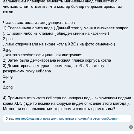
дальнейшем планирую заменить магниевый анод совместно с
чисткой. Стоит отметить, что мастер бойлер не демонтировал из
котла.
Чистка состояла из следующих этапов:
1) Сперва была слита вода ( Данный этап у меня и вызывает вопрос
). Сливали либо из клапана ( обведен синим на картинке )
2.png
, либо откручивали на входе котла ХВС ( на фото отмечено )
3.jpg
, как того требует официальная инструкция...
2) Затем была демонтрована нижняя планка корпуса котла
3) Демонтирована медная перемычка, чтобы был доступ к
резервному люку бойлера
1.png
и
2.png
.
4) Промывка открытого бойлера по напором воды включением подачи
крана ХВС ( где то помню на форуме видел описание этого метода ).
Можно ли воспользоваться керхером и залезть промыть им?
У вас нет необходимых прав для просмотра вложений в этом сообщении.