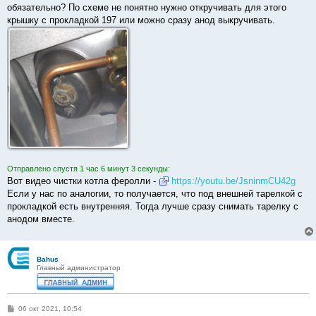
б
обязательно? По схеме не понятно нужно откручивать для этого
щ
е
крышку с прокладкой 197 или можно сразу анод выкручивать.
н
и
е
Отправлено спустя 1 час 6 минут 3 секунды:
Вот видео чистки котла феролли -
https://youtu.be/JsninmCU42g
Если у нас по аналогии, то получается, что под внешней тарелкой с
прокладкой есть внутренняя. Тогда лучше сразу снимать тарелку с
анодом вместе.
Bahus
Главный администратор
С
06 окт 2021, 10:54