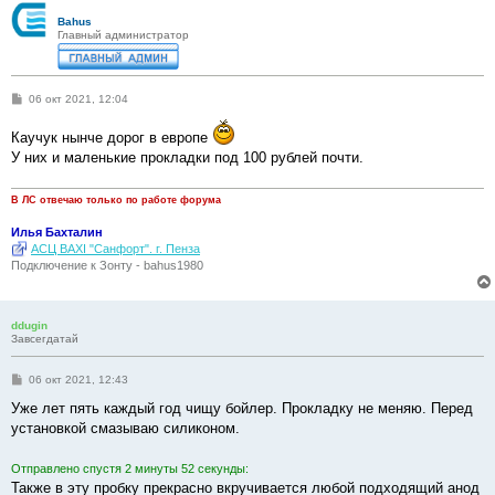
Bahus
Главный администратор
С
06 окт 2021, 12:04
о
о
Каучук нынче дорог в европе
б
щ
У них и маленькие прокладки под 100 рублей почти.
е
н
и
В ЛС отвечаю только по работе форума
е
Илья Бахталин
АСЦ BAXI "Санфорт". г. Пенза
Подключение к Зонту - bahus1980
ddugin
Завсегдатай
С
06 окт 2021, 12:43
о
о
Уже лет пять каждый год чищу бойлер. Прокладку не меняю. Перед
б
установкой смазываю силиконом.
щ
е
н
Отправлено спустя 2 минуты 52 секунды:
и
е
Также в эту пробку прекрасно вкручивается любой подходящий анод