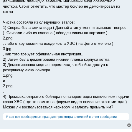
дальнейшем планирую заменить магниевый анод совместно с
чисткой. Стоит отметить, что мастер бойлер не демонтировал из
котла.
Чистка состояла из следующих этапов:
1) Сперва была слита вода ( Данный этап у меня и вызывает вопрос
). Сливали либо из клапана ( обведен синим на картинке )
2.png
, либо откручивали на входе котла ХВС ( на фото отмечено )
3.jpg
, как того требует официальная инструкция...
2) Затем была демонтрована нижняя планка корпуса котла
3) Демонтирована медная перемычка, чтобы был доступ к
резервному люку бойлера
1.png
и
2.png
.
4) Промывка открытого бойлера по напором воды включением подачи
крана ХВС ( где то помню на форуме видел описание этого метода ).
Можно ли воспользоваться керхером и залезть промыть им?
У вас нет необходимых прав для просмотра вложений в этом сообщении.