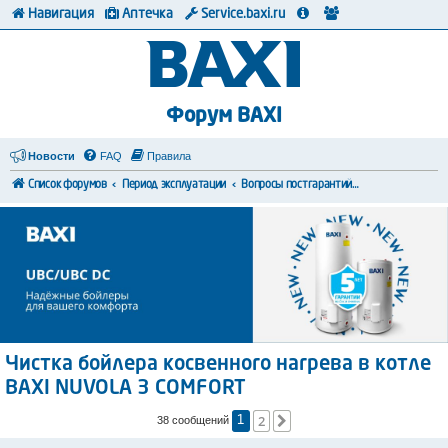
Навигация
Аптечка
Service.baxi.ru
Форум BAXI
Новости
FAQ
Правила
Список форумов
Период эксплуатации
Вопросы постгарантийного обслуживания
Чистка бойлера косвенного нагрева в котле
BAXI NUVOLA 3 COMFORT
2
След.
38 сообщений
1