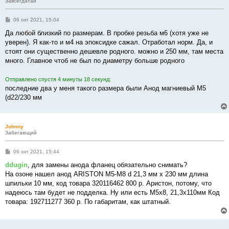
Завсегдатай
С
06 окт 2021, 15:04
о
о
Да любой близкий по размерам. В пробке резьба м6 (хотя уже не
б
уверен). Я как-то и м4 на эпоксидке сажал. Отработал норм. Да, и
щ
е
стоят они существенно дешевле родного. можно и 250 мм, там места
н
много. Главное чтоб не был по диаметру больше родного
и
е
Отправлено спустя 4 минуты 18 секунд:
последние два у меня такого размера были Анод магниевый М5
(d22/230 мм
Johnny
Забегающий
С
06 окт 2021, 15:44
о
о
ddugin
, для замены анода фланец обязательно снимать?
б
На озоне нашел анод ARISTON M5-M8 d 21,3 мм х 230 мм длина
щ
е
шпильки 10 мм, код товара 320116462 800 р. Аристон, потому, что
н
надеюсь там будет не подделка. Ну или есть M5x8, 21,3x110мм Код
и
е
товара: 192711277 360 р. По габаритам, как штатный.