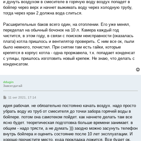
и дунуть воздухом в смесителе в горячую воду воздух попадет в
бойлер через верх и начнет выжимать воду через холодную трубу,
тогда через кран 2 должна вода слиться.
Расширительных баков всего один, на отоплении. Его уже менял,
переделал на обычный бочонок на 10 л. Камера каждый год
чистится, в этом году, в связи с поиском неисправности (оказалась
плата) котла пришлось и вентилятор проверить. С ним все ок, пыли
было немного, почистил. При снятии там есть гайки, которые
крепятся в корпус котла - одна проржавела, т.к. попадает конденсат
с улицы, пришлось изготовить новый крепеж. Не знаю, что делать с
конденсатом.
ddugin
Завсегдатай
С
11 окт 2021, 17:14
о
о
идея рабочая. не обязательно постоянно качать воздух. надо просто
б
убрать воду из труб от смесителя до точки забора горячей воды в
щ
е
бойлере. потом она самотеком пойдет. как начнете делать там все
н
ясно будет. теоретическая подготовка больше времени занимает. в
и
е
общем - надо трясти, а не думать ))) заодно можно засунуть телефон
внутрь бойлера и оценить состояние после 10 лет эксплуатации. И
хорошо прочистите место, куда прокладка ложится. Все будет ок.