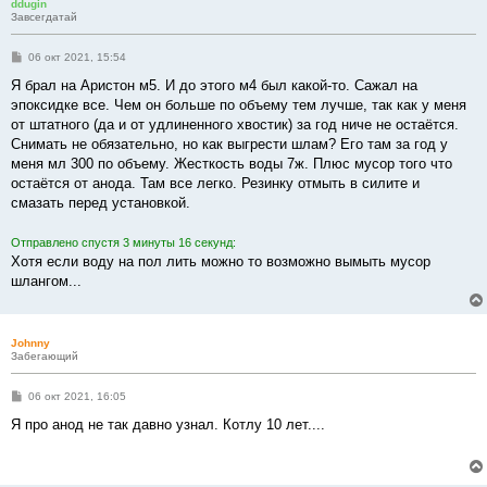
ddugin
Завсегдатай
С
06 окт 2021, 15:54
о
о
Я брал на Аристон м5. И до этого м4 был какой-то. Сажал на
б
эпоксидке все. Чем он больше по объему тем лучше, так как у меня
щ
е
от штатного (да и от удлиненного хвостик) за год ниче не остаётся.
н
Снимать не обязательно, но как выгрести шлам? Его там за год у
и
е
меня мл 300 по объему. Жесткость воды 7ж. Плюс мусор того что
остаётся от анода. Там все легко. Резинку отмыть в силите и
смазать перед установкой.
Отправлено спустя 3 минуты 16 секунд:
Хотя если воду на пол лить можно то возможно вымыть мусор
шлангом...
Johnny
Забегающий
С
06 окт 2021, 16:05
о
о
Я про анод не так давно узнал. Котлу 10 лет....
б
щ
е
н
и