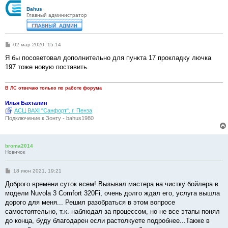
Bahus
Главный администратор
С
02 мар 2020, 15:14
о
о
Я бы посоветовал дополнительно для пункта 17 прокладку лючка
б
197 тоже новую поставить.
щ
е
н
и
В ЛС отвечаю только по работе форума
е
Илья Бахталин
АСЦ BAXI "Санфорт". г. Пенза
Подключение к Зонту - bahus1980
broma2014
Новичок
С
18 июн 2021, 19:21
о
о
Доброго времени суток всем! Вызывал мастера на чистку бойлера в
б
модели Nuvola 3 Comfort 320Fi, очень долго ждал его, услуга вышла
щ
е
дорого для меня... Решил разобраться в этом вопросе
н
самостоятельно, т.к. наблюдал за процессом, но не все этапы понял
и
е
до конца, буду благодарен если растолкуете подробнее...Также в