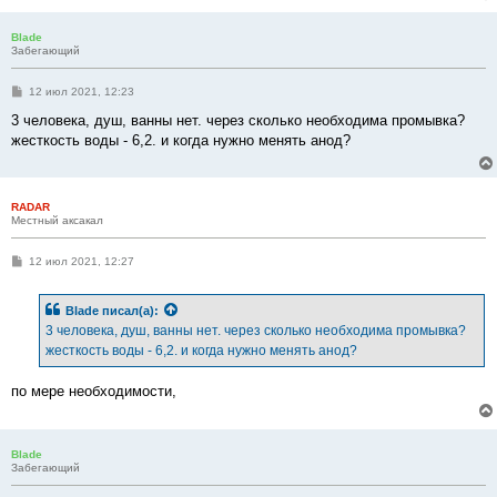
Blade
Забегающий
С
12 июл 2021, 12:23
о
о
3 человека, душ, ванны нет. через сколько необходима промывка?
б
жесткость воды - 6,2. и когда нужно менять анод?
щ
е
н
и
е
RADAR
Местный аксакал
С
12 июл 2021, 12:27
о
о
б
Blade
писал(а):
щ
е
3 человека, душ, ванны нет. через сколько необходима промывка?
н
жесткость воды - 6,2. и когда нужно менять анод?
и
е
по мере необходимости,
Blade
Забегающий