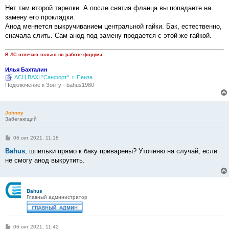
о
о
Нет там второй тарелки. А после снятия фланца вы попадаете на
б
замену его прокладки.
щ
е
Анод меняется выкручиванием центральной гайки. Бак, естественно,
н
сначала слить. Сам анод под замену продается с этой же гайкой.
и
е
В ЛС отвечаю только по работе форума
Илья Бахталин
АСЦ BAXI "Санфорт". г. Пенза
Подключение к Зонту - bahus1980
Johnny
Забегающий
С
06 окт 2021, 11:18
о
о
Bahus
, шпильки прямо к баку приварены? Уточняю на случай, если
б
не смогу анод выкрутить.
щ
е
н
и
е
Bahus
Главный администратор
С
06 окт 2021, 11:42