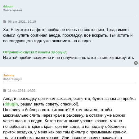
е
ddugin
Завсегдатай
С
06 окт 2021, 16:10
о
о
Ха. Я смотрю на фото пробка не очень по состоянию. Тогда имеет
б
смысл купить оригинал анода, прокладку, все вскрыть, вычистить и
щ
е
со следующего года уже экономить на анодах.
н
и
е
Отправлено спустя 2 минуты 39 секунд:
Из этой пробки возможно и не получится остаток шпильки выкрутить
Johnny
Забегающий
С
11 окт 2021, 14:32
о
о
Анод и прокладку оригинал заказал, если что, будет запасная пробка
б
(
ddugin
, решил внять совету, спасибо!).
щ
е
По сливу с бойлера есть хитрости? В том смысле, чтобы
н
максимально слить через кран в раковину, а остатки уже можно
и
е
через шланг в ведро. Котел висит выше уровня кранов, можно
попробовать открыть кран горячей воды, а на подачу обеспечить
приток воздуха, у меня как раз там фильтр с промывным краном,
только гребенка выше уровня. Или насосом воздух накачать в