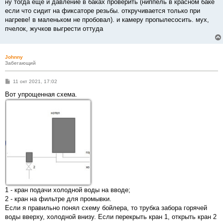
ну тогда еще и давление в баках проверить (ниппель в красном баке
если что сидит на фиксаторе резьбы. откручивается только при
нагреве! в маленьком не пробовал). и камеру пропылесосить. мух,
пчелок, жучков выгрести оттуда
Johnny
Забегающий
С
11 окт 2021, 17:02
о
о
Вот упрощенная схема.
б
щ
е
н
и
е
1 - кран подачи холодной воды на вводе;
2 - кран на фильтре для промывки.
Если я правильно понял схему бойлера, то трубка забора горячей
воды вверху, холодной внизу. Если перекрыть кран 1, открыть кран 2