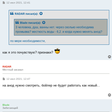
С
12 июл 2021, 12:41
о
о
б
RADAR
писал(а):
щ
е
н
Blade
писал(а):
и
е
3 человека, душ, ванны нет. через сколько необходима
промывка? жесткость воды - 6,2. и когда нужно менять анод?
по мере необходимости,
как я это почувствую? признаки?
RADAR
Местный аксакал
С
12 июл 2021, 12:47
о
о
на анод нужно смотреть, бойлер не будет работать как новый...
б
щ
е
н
и
е
Blade
Забегающий