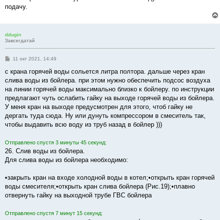
подачу.
ddugin
Завсегдатай
С
11 окт 2021, 14:49
о
о
с крана горячей воды сольется литра полтора. дальше через кран
б
слива воды из бойлера. при этом нужно обеспечить подсос воздуха
щ
е
на линии горячей воды максимально близко к бойлеру. по инструкции
н
предлагают чуть ослабить гайку на выходе горячей воды из бойлера.
и
е
У меня кран на выходе предусмотрен для этого, чтоб гайку не
дергать туда сюда. Ну или дунуть компрессором в смеситель так,
чтобы выдавить всю воду из труб назад в бойлер )))
Отправлено спустя 3 минуты 45 секунд:
26. Слив воды из бойлера.
Для слива воды из бойлера необходимо:
•закрыть кран на входе холодной воды в котел;•открыть кран горячей
воды смесителя;•открыть кран слива бойлера (Рис.19);•плавно
отвернуть гайку на выходной трубе ГВС бойлера
Отправлено спустя 7 минут 15 секунд: