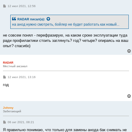
С
12 июл 2021, 12:56
о
о
б
RADAR
писал(а):
щ
е
на анод нужно смотреть, бойлер не будет работать как новый...
н
и
е
не совсем понял - перефразирую, на каком сроке эксплуатации туда
ради профилактики стоить заглянуть? год? четыре? опираясь на ваш
опыт? спасибо)
RADAR
Местный аксакал
С
12 июл 2021, 13:16
о
о
год
б
щ
е
н
и
е
Johnny
Забегающий
С
06 окт 2021, 08:21
о
о
Я правильно понимаю, что только для замены анода бак снимать не