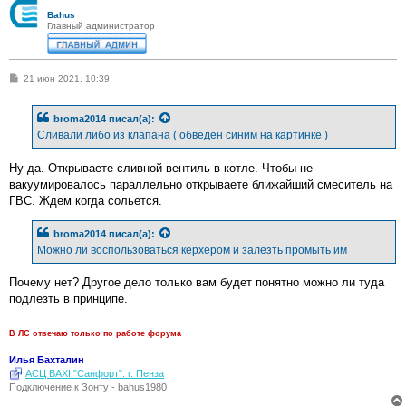
Bahus
Главный администратор
С
21 июн 2021, 10:39
о
о
б
broma2014
писал(а):
щ
е
Сливали либо из клапана ( обведен синим на картинке )
н
и
е
Ну да. Открываете сливной вентиль в котле. Чтобы не
вакуумировалось параллельно открываете ближайший смеситель на
ГВС. Ждем когда сольется.
broma2014
писал(а):
Можно ли воспользоваться керхером и залезть промыть им
Почему нет? Другое дело только вам будет понятно можно ли туда
подлезть в принципе.
В ЛС отвечаю только по работе форума
Илья Бахталин
АСЦ BAXI "Санфорт". г. Пенза
Подключение к Зонту - bahus1980