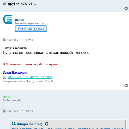
от других котлов...
Bahus
Главный администратор
С
06 окт 2021, 12:51
о
о
Тоже вариант.
б
Ну а насчет прокладки - это как повезёт, конечно.
щ
е
н
и
В ЛС отвечаю только по работе форума
е
Илья Бахталин
АСЦ BAXI "Санфорт". г. Пенза
Подключение к Зонту - bahus1980
Blade
Забегающий
С
06 окт 2021, 13:51
о
о
б
ddugin
писал(а):
щ
е