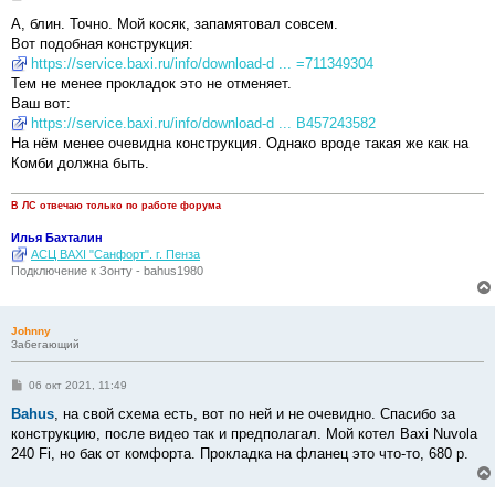
о
о
А, блин. Точно. Мой косяк, запамятовал совсем.
б
Вот подобная конструкция:
щ
е
https://service.baxi.ru/info/download-d ... =711349304
н
Тем не менее прокладок это не отменяет.
и
е
Ваш вот:
https://service.baxi.ru/info/download-d ... B457243582
На нём менее очевидна конструкция. Однако вроде такая же как на
Комби должна быть.
В ЛС отвечаю только по работе форума
Илья Бахталин
АСЦ BAXI "Санфорт". г. Пенза
Подключение к Зонту - bahus1980
Johnny
Забегающий
С
06 окт 2021, 11:49
о
о
Bahus
, на свой схема есть, вот по ней и не очевидно. Спасибо за
б
конструкцию, после видео так и предполагал. Мой котел Baxi Nuvola
щ
е
240 Fi, но бак от комфорта. Прокладка на фланец это что-то, 680 р.
н
и
е