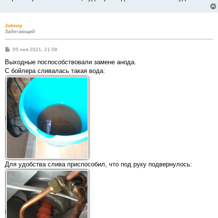
Johnny
Забегающий
С
05 ноя 2021, 21:08
о
о
Выходные поспособствовали замене анода.
б
С бойлера сливалась такая вода:
щ
е
н
и
е
Для удобства слива приспособил, что под руку подвернулось: