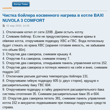
Автор Темы
satnettv
Чистка бойлера косвенного нагрева в котле BAXI
NUVOLA 3 COMFORT
С
02 мар 2020, 14:20
о
о
1. Отключаем котел от сети 220В. Даем остыть котлу.
б
2. Сливаем бойлер. Если не предусмотрены сливные краны в
щ
е
обвязке котла, откручиваем подводку ХВС и ГВС. Вода потихоньку
н
будет стекать из крана ХВС (заранее готовим емкость, не забываем
и
е
что объем 60л).
3. Открутив два самореза, снимаем крышку 4.
4. Открутив 4-а самореза, снимаем планку 7.
5. Открутив два самореза, откидываем панель управления котла 152.
6. Открутив два самореза и потянув немного на себя и вниз, снимаем
поддон 147.
7. Отключаем разъем датчика температуры бойлера 131.
8. Откручиваем гибкую подводку 605 (с двух сторон), идущую к
расширительному баку ГВС 604.
9. Откручиваем подводку и гайку держателя расширительного бака
системы отопления 35. Снимаем расширительные баки 35 и 604.
10. Открутив два самореза петель 381, снимаем панель управления
котла 152 и аккуратно подвешиваем при помощи подручных средств
справа.