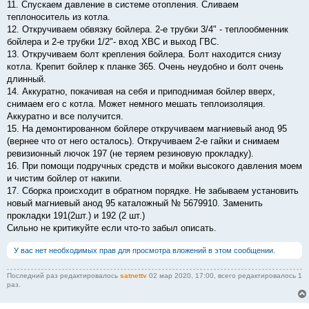
11. Спускаем давление в системе отопления. Сливаем
теплоноситель из котла.
12. Откручиваем обвязку бойлера. 2-е трубки 3/4" - теплообменник
бойлера и 2-е трубки 1/2"- вход ХВС и выход ГВС.
13. Откручиваем болт крепления бойлера. Болт находится снизу
котла. Крепит бойлер к планке 365. Очень неудобно и болт очень
длинный.
14. Аккуратно, покачивая на себя и приподнимая бойлер вверх,
снимаем его с котла. Может немного мешать теплоизоляция.
Аккуратно и все получится.
15. На демонтированном бойлере откручиваем магниевый анод 95
(вернее что от него осталось). Откручиваем 2-е гайки и снимаем
ревизионный лючок 197 (не теряем резиновую прокладку).
16. При помощи подручных средств и мойки высокого давления моем
и чистим бойлер от накипи.
17. Сборка происходит в обратном порядке. Не забываем установить
новый магниевый анод 95 каталожный № 5679910. Заменить
прокладки 191(2шт.) и 192 (2 шт.)
Сильно не критикуйте если что-то забыл описать.
У вас нет необходимых прав для просмотра вложений в этом сообщении.
Последний раз редактировалось
satnettv
02 мар 2020, 17:00, всего редактировалось 1
раз.