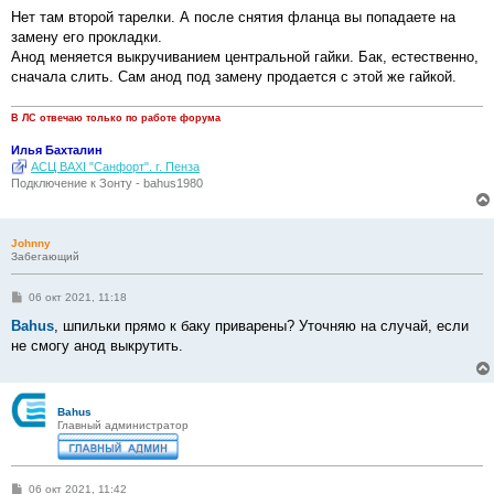
о
о
Нет там второй тарелки. А после снятия фланца вы попадаете на
б
замену его прокладки.
щ
е
Анод меняется выкручиванием центральной гайки. Бак, естественно,
н
сначала слить. Сам анод под замену продается с этой же гайкой.
и
е
В ЛС отвечаю только по работе форума
Илья Бахталин
АСЦ BAXI "Санфорт". г. Пенза
Подключение к Зонту - bahus1980
Johnny
Забегающий
С
06 окт 2021, 11:18
о
о
Bahus
, шпильки прямо к баку приварены? Уточняю на случай, если
б
не смогу анод выкрутить.
щ
е
н
и
е
Bahus
Главный администратор
С
06 окт 2021, 11:42