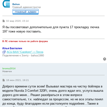
Bahus
Главный администратор
С
02 мар 2020, 15:14
о
о
Я бы посоветовал дополнительно для пункта 17 прокладку лючка
б
197 тоже новую поставить.
щ
е
н
и
В ЛС отвечаю только по работе форума
е
Илья Бахталин
АСЦ BAXI "Санфорт". г. Пенза
Подключение к Зонту - bahus1980
broma2014
Новичок
С
18 июн 2021, 19:21
о
о
Доброго времени суток всем! Вызывал мастера на чистку бойлера в
б
модели Nuvola 3 Comfort 320Fi, очень долго ждал его, услуга вышла
щ
е
дорого для меня... Решил разобраться в этом вопросе
н
самостоятельно, т.к. наблюдал за процессом, но не все этапы понял
и
е
до конца, буду благодарен если растолкуете подробнее...Также в