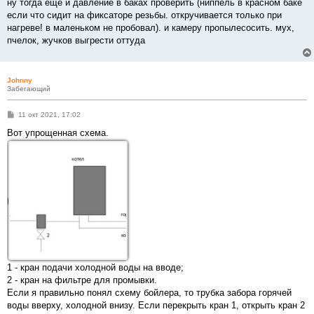
ну тогда еще и давление в баках проверить (ниппель в красном баке
если что сидит на фиксаторе резьбы. откручивается только при
нагреве! в маленьком не пробовал). и камеру пропылесосить. мух,
пчелок, жучков выгрести оттуда
Johnny
Забегающий
С
11 окт 2021, 17:02
о
о
Вот упрощенная схема.
б
щ
е
н
и
е
1 - кран подачи холодной воды на вводе;
2 - кран на фильтре для промывки.
Если я правильно понял схему бойлера, то трубка забора горячей
воды вверху, холодной внизу. Если перекрыть кран 1, открыть кран 2