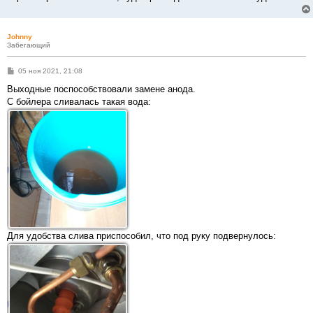
Johnny
Забегающий
С
05 ноя 2021, 21:08
о
о
Выходные поспособствовали замене анода.
б
С бойлера сливалась такая вода:
щ
е
н
и
е
Для удобства слива приспособил, что под руку подвернулось: