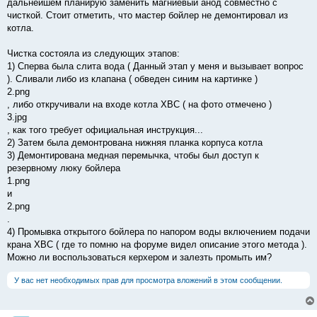
дальнейшем планирую заменить магниевый анод совместно с
чисткой. Стоит отметить, что мастер бойлер не демонтировал из
котла.
Чистка состояла из следующих этапов:
1) Сперва была слита вода ( Данный этап у меня и вызывает вопрос
). Сливали либо из клапана ( обведен синим на картинке )
2.png
, либо откручивали на входе котла ХВС ( на фото отмечено )
3.jpg
, как того требует официальная инструкция...
2) Затем была демонтрована нижняя планка корпуса котла
3) Демонтирована медная перемычка, чтобы был доступ к
резервному люку бойлера
1.png
и
2.png
.
4) Промывка открытого бойлера по напором воды включением подачи
крана ХВС ( где то помню на форуме видел описание этого метода ).
Можно ли воспользоваться керхером и залезть промыть им?
У вас нет необходимых прав для просмотра вложений в этом сообщении.