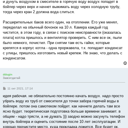
и дунуть воздухом в смесителе в горячую воду воздух попадет в
бойлер через верх и начнет выжимать воду через холодную трубу,
тогда через кран 2 должна вода слиться.
Расширительных баков всего один, на отоплении. Его уже менял,
переделал на обычный бочонок на 10 л. Камера каждый год
чистится, в этом году, в связи с поиском неисправности (оказалась
плата) котла пришлось и вентилятор проверить. С ним все ок, пыли
было немного, почистил. При снятии там есть гайки, которые
крепятся в корпус котла - одна проржавела, т.к. попадает конденсат
с улицы, пришлось изготовить новый крепеж. Не знаю, что делать с
конденсатом.
ddugin
Завсегдатай
С
11 окт 2021, 17:14
о
о
идея рабочая. не обязательно постоянно качать воздух. надо просто
б
убрать воду из труб от смесителя до точки забора горячей воды в
щ
е
бойлере. потом она самотеком пойдет. как начнете делать там все
н
ясно будет. теоретическая подготовка больше времени занимает. в
и
е
общем - надо трясти, а не думать ))) заодно можно засунуть телефон
внутрь бойлера и оценить состояние после 10 лет эксплуатации. И
хорошо прочистите место, куда прокладка ложится. Все будет ок.