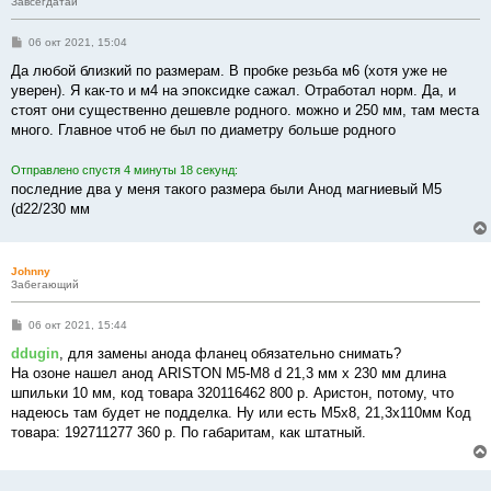
Завсегдатай
С
06 окт 2021, 15:04
о
о
Да любой близкий по размерам. В пробке резьба м6 (хотя уже не
б
уверен). Я как-то и м4 на эпоксидке сажал. Отработал норм. Да, и
щ
е
стоят они существенно дешевле родного. можно и 250 мм, там места
н
много. Главное чтоб не был по диаметру больше родного
и
е
Отправлено спустя 4 минуты 18 секунд:
последние два у меня такого размера были Анод магниевый М5
(d22/230 мм
Johnny
Забегающий
С
06 окт 2021, 15:44
о
о
ddugin
, для замены анода фланец обязательно снимать?
б
На озоне нашел анод ARISTON M5-M8 d 21,3 мм х 230 мм длина
щ
е
шпильки 10 мм, код товара 320116462 800 р. Аристон, потому, что
н
надеюсь там будет не подделка. Ну или есть M5x8, 21,3x110мм Код
и
е
товара: 192711277 360 р. По габаритам, как штатный.