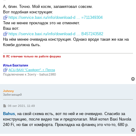
о
о
А, блин. Точно. Мой косяк, запамятовал совсем.
б
Вот подобная конструкция:
щ
е
https://service.baxi.ru/info/download-d ... =711349304
н
Тем не менее прокладок это не отменяет.
и
е
Ваш вот:
https://service.baxi.ru/info/download-d ... B457243582
На нём менее очевидна конструкция. Однако вроде такая же как на
Комби должна быть.
В ЛС отвечаю только по работе форума
Илья Бахталин
АСЦ BAXI "Санфорт". г. Пенза
Подключение к Зонту - bahus1980
Johnny
Забегающий
С
06 окт 2021, 11:49
о
о
Bahus
, на свой схема есть, вот по ней и не очевидно. Спасибо за
б
конструкцию, после видео так и предполагал. Мой котел Baxi Nuvola
щ
е
240 Fi, но бак от комфорта. Прокладка на фланец это что-то, 680 р.
н
и
е