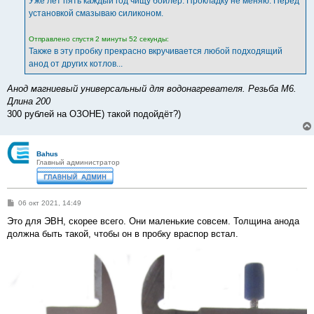
Уже лет пять каждый год чищу бойлер. Прокладку не меняю. Перед
н
установкой смазываю силиконом.
и
е
Отправлено спустя 2 минуты 52 секунды:
Также в эту пробку прекрасно вкручивается любой подходящий
анод от других котлов...
Анод магниевый универсальный для водонагревателя. Резьба М6.
Длина 200
300 рублей на ОЗОНЕ) такой подойдёт?)
Bahus
Главный администратор
С
06 окт 2021, 14:49
о
о
Это для ЭВН, скорее всего. Они маленькие совсем. Толщина анода
б
должна быть такой, чтобы он в пробку враспор встал.
щ
е
н
и
е