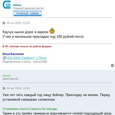
Bahus
Главный администратор
С
06 окт 2021, 12:04
о
о
Каучук нынче дорог в европе
б
щ
У них и маленькие прокладки под 100 рублей почти.
е
н
и
В ЛС отвечаю только по работе форума
е
Илья Бахталин
АСЦ BAXI "Санфорт". г. Пенза
Подключение к Зонту - bahus1980
ddugin
Завсегдатай
С
06 окт 2021, 12:43
о
о
Уже лет пять каждый год чищу бойлер. Прокладку не меняю. Перед
б
установкой смазываю силиконом.
щ
е
н
Отправлено спустя 2 минуты 52 секунды:
и
е
Также в эту пробку прекрасно вкручивается любой подходящий анод