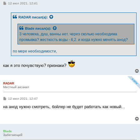
С
12 июл 2021, 12:41
о
о
б
RADAR
писал(а):
щ
е
н
Blade
писал(а):
и
е
3 человека, душ, ванны нет. через сколько необходима
промывка? жесткость воды - 6,2. и когда нужно менять анод?
по мере необходимости,
как я это почувствую? признаки?
RADAR
Местный аксакал
С
12 июл 2021, 12:47
о
о
на анод нужно смотреть, бойлер не будет работать как новый...
б
щ
е
н
и
е
Blade
Забегающий