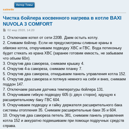
Автор Темы
satnettv
Чистка бойлера косвенного нагрева в котле BAXI
NUVOLA 3 COMFORT
С
02 мар 2020, 14:20
о
о
1. Отключаем котел от сети 220В. Даем остыть котлу.
б
2. Сливаем бойлер. Если не предусмотрены сливные краны в
щ
е
обвязке котла, откручиваем подводку ХВС и ГВС. Вода потихоньку
н
будет стекать из крана ХВС (заранее готовим емкость, не забываем
и
е
что объем 60л).
3. Открутив два самореза, снимаем крышку 4.
4. Открутив 4-а самореза, снимаем планку 7.
5. Открутив два самореза, откидываем панель управления котла 152.
6. Открутив два самореза и потянув немного на себя и вниз, снимаем
поддон 147.
7. Отключаем разъем датчика температуры бойлера 131.
8. Откручиваем гибкую подводку 605 (с двух сторон), идущую к
расширительному баку ГВС 604.
9. Откручиваем подводку и гайку держателя расширительного бака
системы отопления 35. Снимаем расширительные баки 35 и 604.
10. Открутив два самореза петель 381, снимаем панель управления
котла 152 и аккуратно подвешиваем при помощи подручных средств
справа.