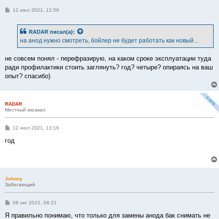
С
12 июл 2021, 12:56
о
о
б
RADAR
писал(а):
щ
е
на анод нужно смотреть, бойлер не будет работать как новый...
н
и
е
не совсем понял - перефразирую, на каком сроке эксплуатации туда
ради профилактики стоить заглянуть? год? четыре? опираясь на ваш
опыт? спасибо)
RADAR
Местный аксакал
С
12 июл 2021, 13:16
о
о
год
б
щ
е
н
и
е
Johnny
Забегающий
С
06 окт 2021, 08:21
о
о
Я правильно понимаю, что только для замены анода бак снимать не