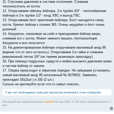
11. Спускаем давление в системе отопления. Сливаем
теплоноситель из котла.
12. Откручиваем обвязку бойлера. 2-е трубки 3/4" - теплообменник
бойлера и 2-е трубки 1/2"- вход ХВС и выход ГВС.
13. Откручиваем болт крепления бойлера. Болт находится снизу
котла. Крепит бойлер к планке 365. Очень неудобно и болт очень
длинный.
14. Аккуратно, покачивая на себя и приподнимая бойлер вверх,
снимаем его с котла. Может немного мешать теплоизоляция.
Аккуратно и все получится.
15. На демонтированном бойлере откручиваем магниевый анод 95
(вернее что от него осталось). Откручиваем 2-е гайки и снимаем
ревизионный лючок 197 (не теряем резиновую прокладку).
16. При помощи подручных средств и мойки высокого давления моем
и чистим бойлер от накипи.
17. Сборка происходит в обратном порядке. Не забываем установить
новый магниевый анод 95 каталожный № 5679910. Заменить
прокладки 191(2шт.) и 192 (2 шт.)
Сильно не критикуйте если что-то забыл описать.
У вас нет необходимых прав для просмотра вложений в этом сообщении.
Последний раз редактировалось
satnettv
02 мар 2020, 17:00, всего редактировалось 1
раз.