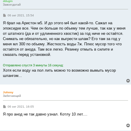
ddugin
Завсегдатай
С
06 окт 2021, 15:54
о
о
Я брал на Аристон м5. И до этого м4 был какой-то. Сажал на
б
эпоксидке все. Чем он больше по объему тем лучше, так как у меня
щ
е
от штатного (да и от удлиненного хвостик) за год ниче не остаётся.
н
Снимать не обязательно, но как выгрести шлам? Его там за год у
и
е
меня мл 300 по объему. Жесткость воды 7ж. Плюс мусор того что
остаётся от анода. Там все легко. Резинку отмыть в силите и
смазать перед установкой.
Отправлено спустя 3 минуты 16 секунд:
Хотя если воду на пол лить можно то возможно вымыть мусор
шлангом...
Johnny
Забегающий
С
06 окт 2021, 16:05
о
о
Я про анод не так давно узнал. Котлу 10 лет....
б
щ
е
н
и