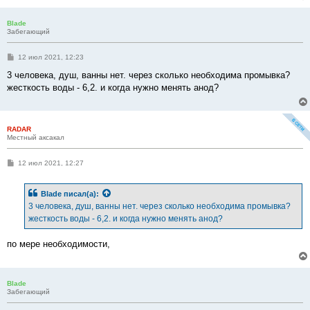
Blade
Забегающий
С
12 июл 2021, 12:23
о
о
3 человека, душ, ванны нет. через сколько необходима промывка?
б
жесткость воды - 6,2. и когда нужно менять анод?
щ
е
н
и
е
RADAR
Местный аксакал
С
12 июл 2021, 12:27
о
о
б
Blade
писал(а):
щ
е
3 человека, душ, ванны нет. через сколько необходима промывка?
н
жесткость воды - 6,2. и когда нужно менять анод?
и
е
по мере необходимости,
Blade
Забегающий