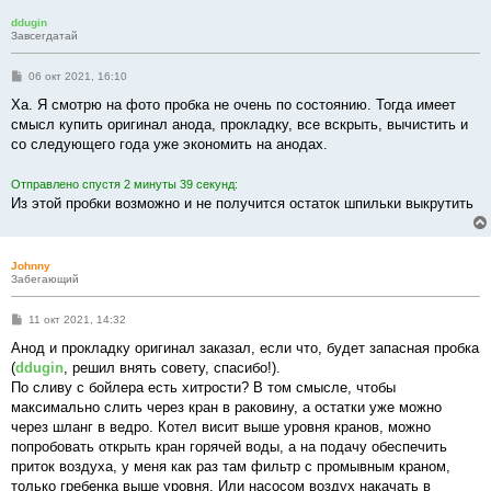
е
ddugin
Завсегдатай
С
06 окт 2021, 16:10
о
о
Ха. Я смотрю на фото пробка не очень по состоянию. Тогда имеет
б
смысл купить оригинал анода, прокладку, все вскрыть, вычистить и
щ
е
со следующего года уже экономить на анодах.
н
и
е
Отправлено спустя 2 минуты 39 секунд:
Из этой пробки возможно и не получится остаток шпильки выкрутить
Johnny
Забегающий
С
11 окт 2021, 14:32
о
о
Анод и прокладку оригинал заказал, если что, будет запасная пробка
б
(
ddugin
, решил внять совету, спасибо!).
щ
е
По сливу с бойлера есть хитрости? В том смысле, чтобы
н
максимально слить через кран в раковину, а остатки уже можно
и
е
через шланг в ведро. Котел висит выше уровня кранов, можно
попробовать открыть кран горячей воды, а на подачу обеспечить
приток воздуха, у меня как раз там фильтр с промывным краном,
только гребенка выше уровня. Или насосом воздух накачать в