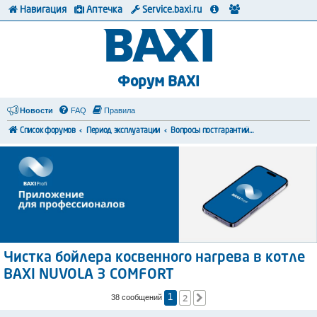
Навигация
Аптечка
Service.baxi.ru
Форум BAXI
Новости
FAQ
Правила
Список форумов
Период эксплуатации
Вопросы постгарантийного обслуживания
Чистка бойлера косвенного нагрева в котле
BAXI NUVOLA 3 COMFORT
2
След.
38 сообщений
1