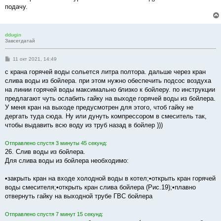
подачу.
ddugin
Завсегдатай
С
11 окт 2021, 14:49
о
о
с крана горячей воды сольется литра полтора. дальше через кран
б
слива воды из бойлера. при этом нужно обеспечить подсос воздуха
щ
е
на линии горячей воды максимально близко к бойлеру. по инструкции
н
предлагают чуть ослабить гайку на выходе горячей воды из бойлера.
и
е
У меня кран на выходе предусмотрен для этого, чтоб гайку не
дергать туда сюда. Ну или дунуть компрессором в смеситель так,
чтобы выдавить всю воду из труб назад в бойлер )))
Отправлено спустя 3 минуты 45 секунд:
26. Слив воды из бойлера.
Для слива воды из бойлера необходимо:
•закрыть кран на входе холодной воды в котел;•открыть кран горячей
воды смесителя;•открыть кран слива бойлера (Рис.19);•плавно
отвернуть гайку на выходной трубе ГВС бойлера
Отправлено спустя 7 минут 15 секунд: