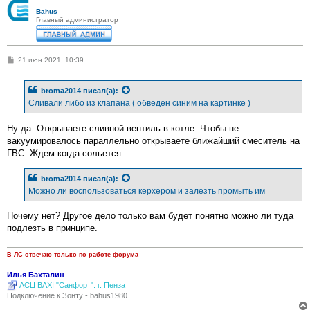
Bahus
Главный администратор
С
21 июн 2021, 10:39
о
о
б
broma2014
писал(а):
щ
е
Сливали либо из клапана ( обведен синим на картинке )
н
и
е
Ну да. Открываете сливной вентиль в котле. Чтобы не
вакуумировалось параллельно открываете ближайший смеситель на
ГВС. Ждем когда сольется.
broma2014
писал(а):
Можно ли воспользоваться керхером и залезть промыть им
Почему нет? Другое дело только вам будет понятно можно ли туда
подлезть в принципе.
В ЛС отвечаю только по работе форума
Илья Бахталин
АСЦ BAXI "Санфорт". г. Пенза
Подключение к Зонту - bahus1980