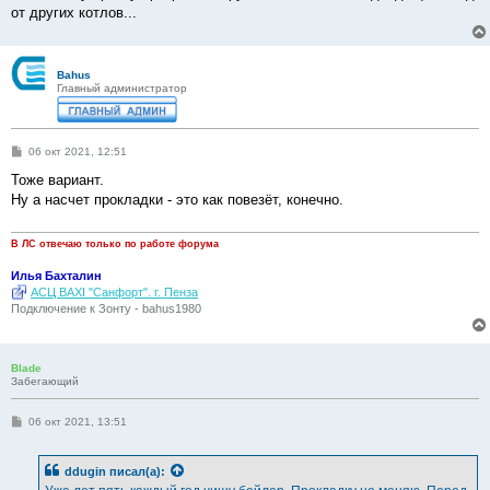
от других котлов...
Bahus
Главный администратор
С
06 окт 2021, 12:51
о
о
Тоже вариант.
б
Ну а насчет прокладки - это как повезёт, конечно.
щ
е
н
и
В ЛС отвечаю только по работе форума
е
Илья Бахталин
АСЦ BAXI "Санфорт". г. Пенза
Подключение к Зонту - bahus1980
Blade
Забегающий
С
06 окт 2021, 13:51
о
о
б
ddugin
писал(а):
щ
е