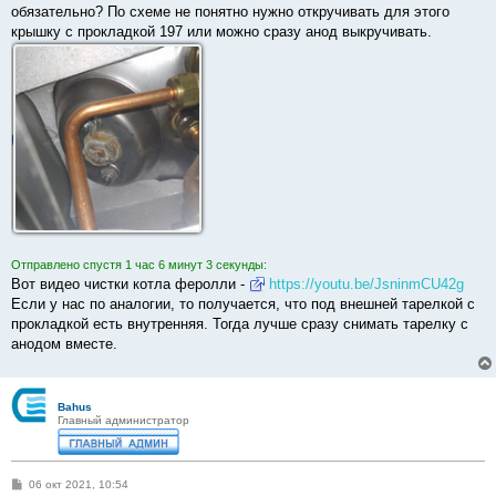
б
обязательно? По схеме не понятно нужно откручивать для этого
щ
е
крышку с прокладкой 197 или можно сразу анод выкручивать.
н
и
е
Отправлено спустя 1 час 6 минут 3 секунды:
Вот видео чистки котла феролли -
https://youtu.be/JsninmCU42g
Если у нас по аналогии, то получается, что под внешней тарелкой с
прокладкой есть внутренняя. Тогда лучше сразу снимать тарелку с
анодом вместе.
Bahus
Главный администратор
С
06 окт 2021, 10:54