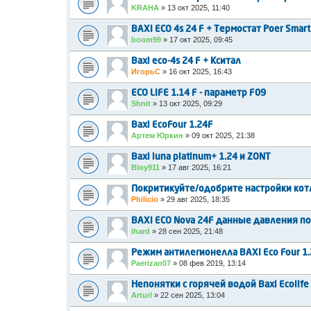
KRAHA
»
13 окт 2025, 11:40
BAXI ECO 4s 24 F + Термостат Poer Smart
boom99
»
17 окт 2025, 09:45
Baxi eco-4s 24 F + Кситал
ИгорьС
»
16 окт 2025, 16:43
ECO LIFE 1.14 F - параметр F09
Shnit
»
13 окт 2025, 09:29
Baxi EcoFour 1.24F
Артем Юркин
»
09 окт 2025, 21:38
Baxi luna platinum+ 1.24 и ZONT
Bloy911
»
17 авг 2025, 16:21
Покритикуйте/одобрите настройки котл
Philicio
»
29 авг 2025, 18:35
BAXI ECO Nova 24F данные давления п
ihard
»
28 сен 2025, 21:48
Режим антилегионелла BAXI Eco Four 1.
Paerizan07
»
08 фев 2019, 13:14
Непонятки с горячей водой Baxi Ecolife
ArturI
»
22 сен 2025, 13:04