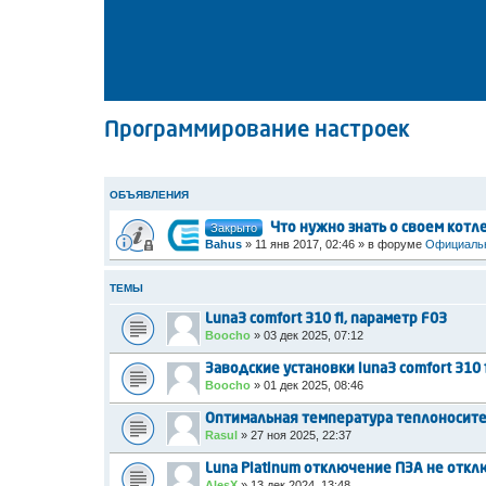
Программирование настроек
ОБЪЯВЛЕНИЯ
Закрыто
Что нужно знать о своем котл
Bahus
»
11 янв 2017, 02:46
» в форуме
Официальн
ТЕМЫ
Luna3 comfort 310 fi, параметр F03
Boocho
»
03 дек 2025, 07:12
Заводские установки luna3 comfort 310 f
Boocho
»
01 дек 2025, 08:46
Оптимальная температура теплоносит
Rasul
»
27 ноя 2025, 22:37
Luna Platinum отключение ПЗА не откл
AlesX
»
13 дек 2024, 13:48