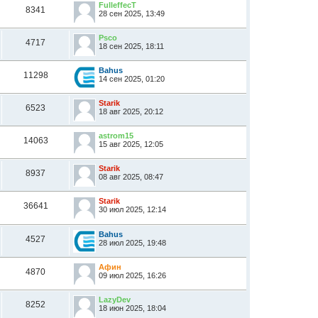
FulleffecT
8341
28 сен 2025, 13:49
Psco
4717
18 сен 2025, 18:11
Bahus
11298
14 сен 2025, 01:20
Starik
6523
18 авг 2025, 20:12
astrom15
14063
15 авг 2025, 12:05
Starik
8937
08 авг 2025, 08:47
Starik
36641
30 июл 2025, 12:14
Bahus
4527
28 июл 2025, 19:48
Афин
4870
09 июл 2025, 16:26
LazyDev
8252
18 июн 2025, 18:04