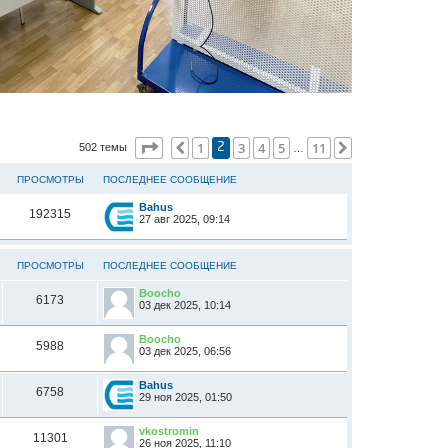
Страница
2
из
11
1
3
4
5
11
Пред.
След.
502 темы
2
…
ПРОСМОТРЫ
ПОСЛЕДНЕЕ СООБЩЕНИЕ
Bahus
192315
27 авг 2025, 09:14
ПРОСМОТРЫ
ПОСЛЕДНЕЕ СООБЩЕНИЕ
Boocho
6173
03 дек 2025, 10:14
Boocho
5988
03 дек 2025, 06:56
Bahus
6758
29 ноя 2025, 01:50
vkostromin
11301
26 ноя 2025, 11:10