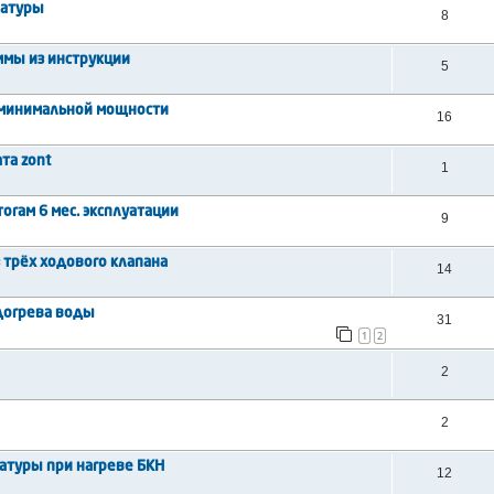
ратуры
8
ммы из инструкции
5
на минимальной мощности
16
та zont
1
тогам 6 мес. эксплуатации
9
 трёх ходового клапана
14
догрева воды
31
1
2
2
2
ратуры при нагреве БКН
12