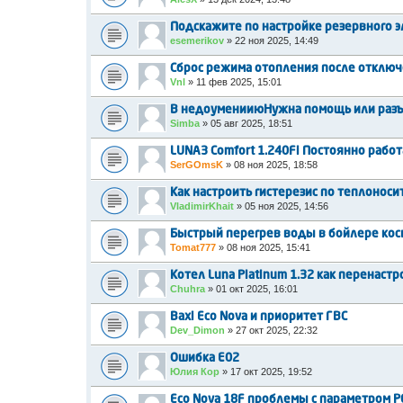
Подскажите по настройке резервного э
esemerikov
»
22 ноя 2025, 14:49
Сброс режима отопления после отключ
Vnl
»
11 фев 2025, 15:01
В недоуменииюНужна помощь или разъ
Simba
»
05 авг 2025, 18:51
LUNA3 Comfort 1.240Fi Постоянно работ
SerGOmsK
»
08 ноя 2025, 18:58
Как настроить гистерезис по теплоноси
VladimirKhait
»
05 ноя 2025, 14:56
Быстрый перегрев воды в бойлере кос
Tomat777
»
08 ноя 2025, 15:41
Котел Luna Platinum 1.32 как перенаст
Chuhra
»
01 окт 2025, 16:01
Baxi Eco Nova и приоритет ГВС
Dev_Dimon
»
27 окт 2025, 22:32
Ошибка Е02
Юлия Кор
»
17 окт 2025, 19:52
Eco Nova 18F проблемы с параметром Р