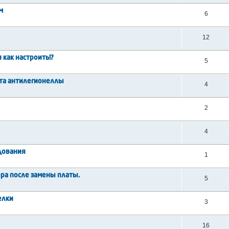
м
6
12
 как настроить!?
5
бота антилегионеллы
4
2
4
дования
1
ра после замены платы.
5
релки
3
16