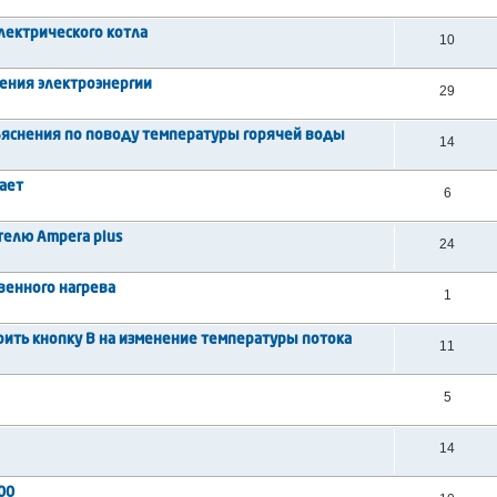
лектрического котла
10
ения электроэнергии
29
яснения по поводу температуры горячей воды
14
ает
6
телю Ampera plus
24
венного нагрева
1
роить кнопку В на изменение температуры потока
11
5
14
00