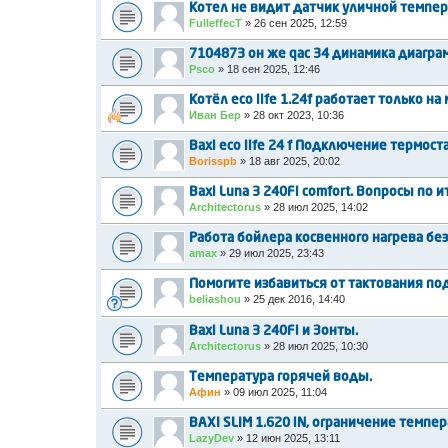
Котел не видит датчик уличной темпе
FulleffecT
»
26 сен 2025, 12:59
7104873 он же qac 34 динамика диагра
Psco
»
18 сен 2025, 12:46
Котёл eco life 1.24f работает только 
Иван Бер
»
28 окт 2023, 10:36
Baxi eco life 24 f Подключение термоста
Borisspb
»
18 авг 2025, 20:02
Baxi Luna 3 240Fi comfort. Вопросы по и
Architectorus
»
28 июл 2025, 14:02
Работа бойлера косвенного нагрева без
amax
»
29 июл 2025, 23:43
Помогите избавиться от тактования по
beliashou
»
25 дек 2016, 14:40
Baxi Luna 3 240Fi и Зонты.
Architectorus
»
28 июл 2025, 10:30
Температура горячей воды.
Афин
»
09 июл 2025, 11:04
BAXI SLIM 1.620 iN, ограничение темпе
LazyDev
»
12 июн 2025, 13:11