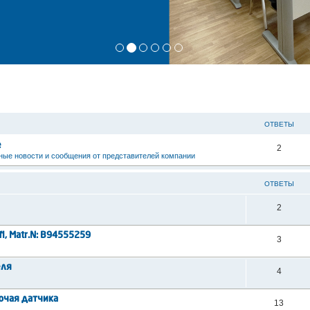
ОТВЕТЫ
е
2
ые новости и сообщения от представителей компании
ОТВЕТЫ
2
i, Matr.N: B94555259
3
еля
4
ючая датчика
13