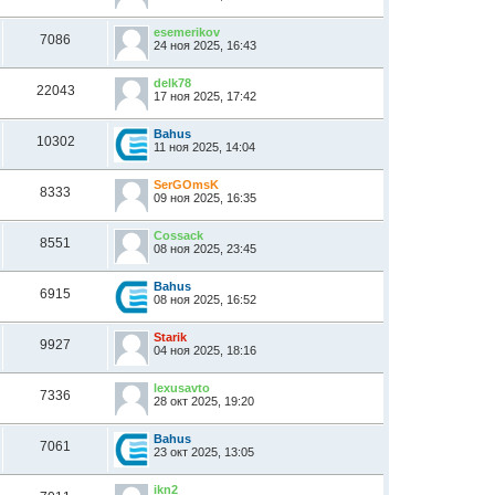
esemerikov
7086
24 ноя 2025, 16:43
delk78
22043
17 ноя 2025, 17:42
Bahus
10302
11 ноя 2025, 14:04
SerGOmsK
8333
09 ноя 2025, 16:35
Cossack
8551
08 ноя 2025, 23:45
Bahus
6915
08 ноя 2025, 16:52
Starik
9927
04 ноя 2025, 18:16
lexusavto
7336
28 окт 2025, 19:20
Bahus
7061
23 окт 2025, 13:05
ikn2