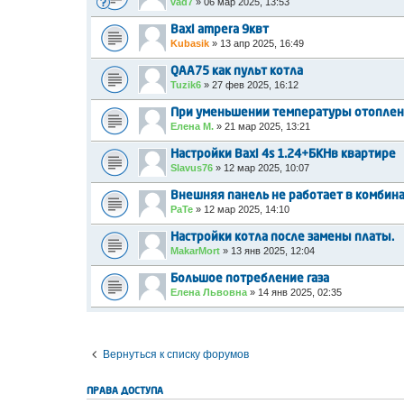
vad7
»
06 мар 2025, 13:53
Baxi ampera 9квт
Kubasik
»
13 апр 2025, 16:49
QAA75 как пульт котла
Tuzik6
»
27 фев 2025, 16:12
При уменьшении температуры отоплени
Елена M.
»
21 мар 2025, 13:21
Настройки Baxi 4s 1.24+БКНв квартире
Slavus76
»
12 мар 2025, 10:07
Внешняя панель не работает в комбинац
PaTe
»
12 мар 2025, 14:10
Настройки котла после замены платы.
MakarMort
»
13 янв 2025, 12:04
Большое потребление газа
Елена Львовна
»
14 янв 2025, 02:35
Вернуться к списку форумов
ПРАВА ДОСТУПА