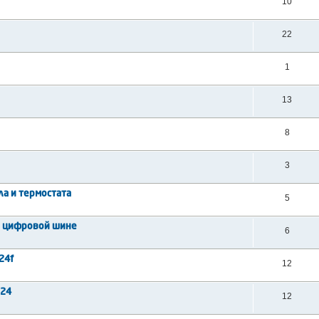
10
22
1
13
8
3
а и термостата
5
о цифровой шине
6
24f
12
 24
12