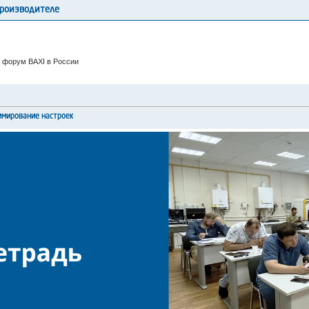
производителе
 форум BAXI в России
ммирование настроек