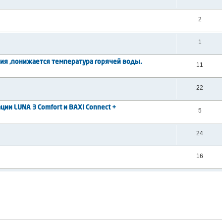
2
1
я ,понижается температура горячей воды.
11
22
ии LUNA 3 Comfort и BAXI Connect +
5
24
16