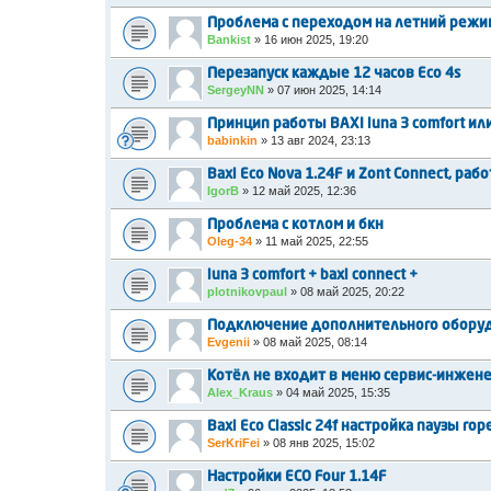
Проблема с переходом на летний режи
Bankist
»
16 июн 2025, 19:20
Перезапуск каждые 12 часов Eco 4s
SergeyNN
»
07 июн 2025, 14:14
Принцип работы BAXI luna 3 comfort или
babinkin
»
13 авг 2024, 23:13
Baxi Eco Nova 1.24F и Zont Connect, ра
IgorB
»
12 май 2025, 12:36
Проблема с котлом и бкн
Oleg-34
»
11 май 2025, 22:55
luna 3 comfort + baxi connect +
plotnikovpaul
»
08 май 2025, 20:22
Подключение дополнительного обору
Evgenii
»
08 май 2025, 08:14
Котёл не входит в меню сервис-инжене
Alex_Kraus
»
04 май 2025, 15:35
Baxi Eco Classic 24f настройка паузы го
SerKriFei
»
08 янв 2025, 15:02
Настройки ECO Four 1.14F