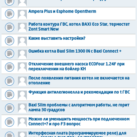
Ampera Plus и Esphome Opentherm
Работа контура ГВС, котел BAXI Eco Star, термостат
Zont Smart New
Какие выставить настройки?
Ошибка котла Baxi Slim 1300 iN с Baxi Connect +
Отключение внешнего насоса ECOFour 1.24F при
переключении на бойлер КН
После появления питания котел не включается на
отопление
Функция антилегионелла и рекомендации по t ГВС
Baxi Slim проблемы с алгоритмом работы, не горит
лампа 30 градусов
Можно ли уменьшить мощность при подлюченном
Connect+? и про F3 вопрос
Интерфесная плата (программируемое реле) для