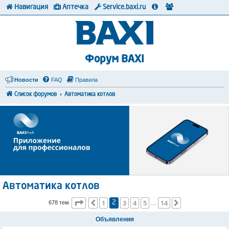
Навигация
Аптечка
Service.baxi.ru
Форум BAXI
Новости
FAQ
Правила
Список форумов
Автоматика котлов
Автоматика котлов
Страница
2
из
14
1
3
4
5
14
Пред.
След.
678 тем
2
…
Объявления