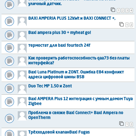
уличный датчик.
1
2
3
4
BAXI AMPERIA PLUS 12kWt и BAXI CONNECT +,
1
2
Baxi ampera plus 30 + myheat go!
термостат для baxi fourtech 24f
Как проверить работоспособность qaa73 без платы
интерфейса?
Baxi Luna Platinum и ZONT. Ошибка E84 конфликт
адреса цифровой шины BSB
Duo Tec MP 1.50 и Zont
Baxi AMPERA Plus 12 интеграция с умным домом Tuya
Zigbee
Проблема в связке Baxi Connect+ Baxi Ampera по
OpenTherm
1
2
Трëхходовой клапанBaxi Fugas