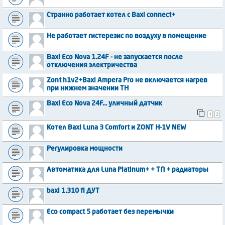
Странно работает котел с Baxi connect+
Не работает гистерезис по воздуху в помещение
Baxi Eco Nova 1.24F - не запускается после
отключения электричества
Zont h1v2+Baxi Ampera Pro не включается нагрев
при нижнем значении ТН
Baxi Eco Nova 24F... уличный датчик
1
2
Котел Baxi Luna 3 Comfort и ZONT H-1V NEW
Регулировка мощности
Автоматика для Luna Platinum+ + ТП + радиаторы
baxi 1.310 fi ДУТ
Eco compact 5 работает без перемычки