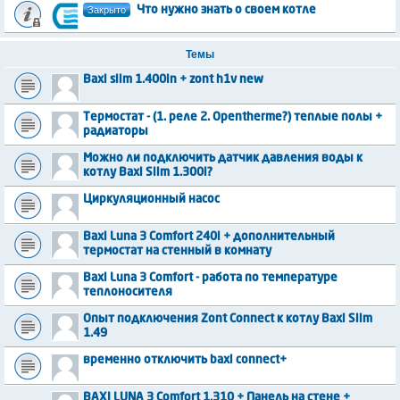
Закрыто
Что нужно знать о своем котле
Темы
Baxi slim 1.400in + zont h1v new
Термостат - (1. реле 2. Opentherme?) теплые полы +
радиаторы
Можно ли подключить датчик давления воды к
котлу Baxi Slim 1.300i?
Циркуляционный насос
Baxi Luna 3 Comfort 240i + дополнительный
термостат на стенный в комнату
Baxi Luna 3 Comfort - работа по температуре
теплоносителя
Опыт подключения Zont Connect к котлу Baxi Slim
1.49
временно отключить baxi connect+
BAXI LUNA 3 Comfort 1.310 + Панель на стене +