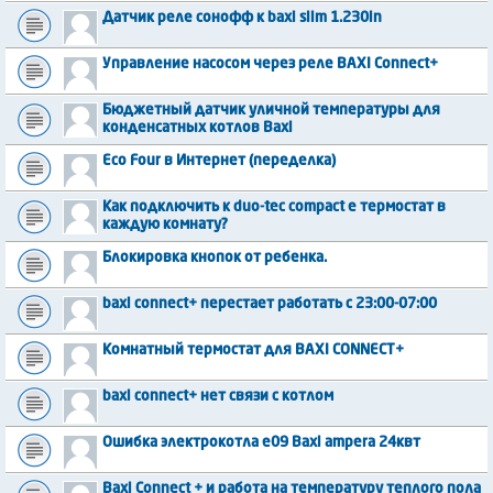
Датчик реле сонофф к baxi slim 1.230in
Управление насосом через реле BAXI Connect+
Бюджетный датчик уличной температуры для
конденсатных котлов Baxi
Eco Four в Интернет (переделка)
Как подключить к duo-tec compact e термостат в
каждую комнату?
Блокировка кнопок от ребенка.
baxi connect+ перестает работать с 23:00-07:00
Комнатный термостат для BAXI CONNECT+
baxi connect+ нет связи с котлом
Ошибка электрокотла e09 Baxi ampera 24квт
Baxi Connect + и работа на температуру теплого пола